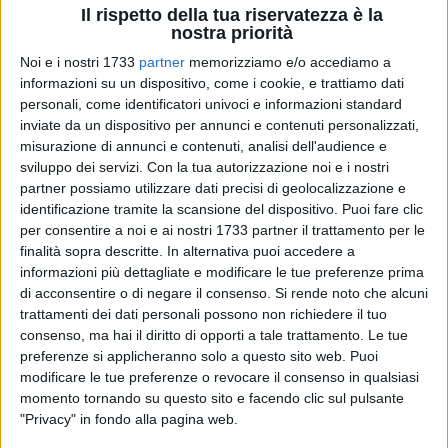
Il rispetto della tua riservatezza è la
nostra priorità
Noi e i nostri 1733
partner
memorizziamo e/o accediamo a
informazioni su un dispositivo, come i cookie, e trattiamo dati
29
A cura di
personali, come identificatori univoci e informazioni standard
NICOLA MICCIONE
inviate da un dispositivo per annunci e contenuti personalizzati,
misurazione di annunci e contenuti, analisi dell'audience e
sviluppo dei servizi.
Con la tua autorizzazione noi e i nostri
partner possiamo utilizzare dati precisi di geolocalizzazione e
Tentano il colpo all'interno di una villa lungo la strada
identificazione tramite la scansione del dispositivo. Puoi fare clic
provinciale 112, ma poi sono costretti alla fuga: il caso in
per consentire a noi e ai nostri 1733 partner il trattamento per le
questione arriva da una zona in aperta campagna, in
finalità sopra descritte. In alternativa puoi accedere a
contrada Reddito, ma l'allarme e l'intervento di due pattuglie
informazioni più dettagliate e modificare le tue preferenze prima
della
Metronotte
ha mandato all'aria i piani di una banda di
di acconsentire o di negare il consenso.
Si rende noto che alcuni
ladri, costretti a fuggire a mani vuote.
trattamenti dei dati personali possono non richiedere il tuo
consenso, ma hai il diritto di opporti a tale trattamento. Le tue
preferenze si applicheranno solo a questo sito web. Puoi
Nel corso della notte appena passata, infatti, i soliti ignoti
modificare le tue preferenze o revocare il consenso in qualsiasi
hanno fatto scattare il sistema antintrusione di una
momento tornando su questo sito e facendo clic sul pulsante
residenza rurale che sorge sull'arteria stradale che collega i
"Privacy" in fondo alla pagina web.
centri abitati di Terlizzi e Molfetta: i malviventi,