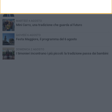
dei Lilium
GIOVEDÌ 6 AGOSTO
A Terlizzi nasce il comitato di Futuro Nazionale
MARTEDÌ 4 AGOSTO
Mini Carro, una tradizione che guarda al futuro
GIOVEDÌ 6 AGOSTO
Festa Maggiore, il programma del 6 agosto
DOMENICA 2 AGOSTO
I timonieri incontrano i più piccoli: la tradizione passa dai bambini