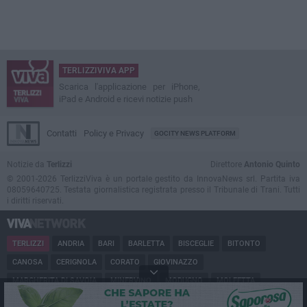
TERLIZZIVIVA APP
Scarica l'applicazione per iPhone,
iPad e Android e ricevi notizie push
Contatti
Policy e Privacy
GOCITY NEWS PLATFORM
Notizie da
Terlizzi
Direttore
Antonio Quinto
© 2001-2026 TerlizziViva è un portale gestito da InnovaNews srl. Partita iva
08059640725. Testata giornalistica registrata presso il Tribunale di Trani. Tutti
i diritti riservati.
TERLIZZI
ANDRIA
BARI
BARLETTA
BISCEGLIE
BITONTO
CANOSA
CERIGNOLA
CORATO
GIOVINAZZO
MARGHERITA DI SAVOIA
MINERVINO
MODUGNO
MOLFETTA
PUGLIA
RUVO
SAN FERDINANDO
SPINAZZOLA
TRANI