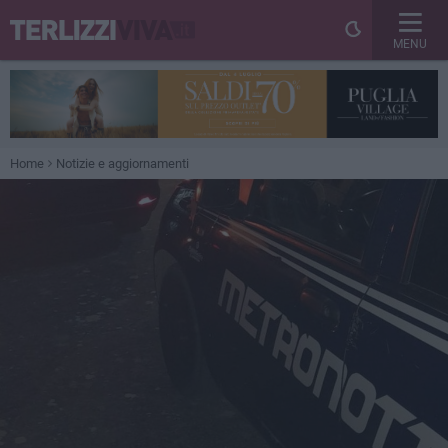
MENU
Home
Notizie e aggiornamenti