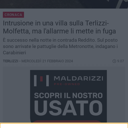
CRONACA
Intrusione in una villa sulla Terlizzi-
Molfetta, ma l'allarme li mette in fuga
È successo nella notte in contrada Reddito. Sul posto
sono arrivate le pattuglie della Metronotte, indagano i
Carabinieri
TERLIZZI -
MERCOLEDÌ 21 FEBBRAIO 2024
9.07