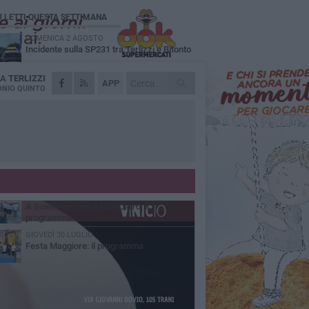
Ù LETTI QUESTA SETTIMANA
DOMENICA 2 AGOSTO
Incidente sulla SP231 tra Terlizzi e Bitonto
DA
TERLIZZI
LUNEDÌ 3 AGOSTO
APP
Gatto senza vita sul marciapiede: macabro
NIO QUINTO
ritrovamento in viale dei Lilium
MARTEDÌ 4 AGOSTO
Mini Carro, una tradizione che guarda al
futuro
DOMENICA 2 AGOSTO
I timonieri incontrano i più piccoli: la
tradizione passa dai bambini
SABATO 1 AGOSTO
A Sovereto rivive il Mini Carro: il
programma
GIOVEDÌ 30 LUGLIO
Festa Maggiore: il programma