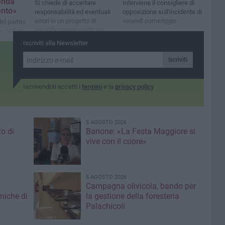
enda
Si chiede di accertare
Interviene il consigliere di
ento»
responsabilità ed eventuali
opposizione sull'incidente di
errori in un progetto di
venerdì pomeriggio
el partito
riqualificazione giudicato
la caduta
"carente"
e Roma
Iscriviti alla Newsletter
Iscriviti
Iscrivendoti accetti i
termini
e la
privacy policy
5 AGOSTO 2026
to di
Barione: «La Festa Maggiore si
vive con il cuore»
5 AGOSTO 2026
Campagna olivicola, bando per
miche di
la gestione della foresteria
Palachicoli