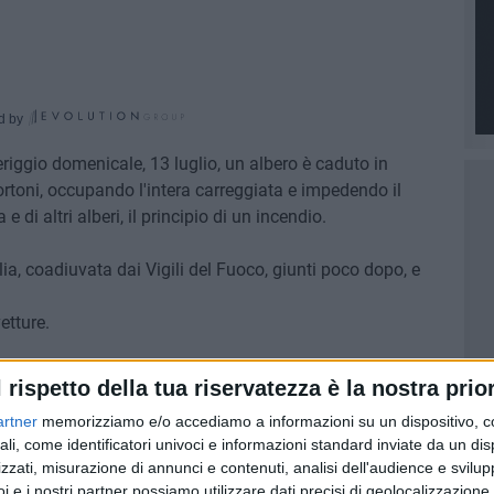
d by
riggio domenicale, 13 luglio, un albero è caduto in
ortoni, occupando l'intera carreggiata e impedendo il
 e di altri alberi, il principio di un incendio.
ia, coadiuvata dai Vigili del Fuoco, giunti poco dopo, e
etture.
l rispetto della tua riservatezza è la nostra prior
artner
memorizziamo e/o accediamo a informazioni su un dispositivo, c
ali, come identificatori univoci e informazioni standard inviate da un di
zzati, misurazione di annunci e contenuti, analisi dell'audience e svilupp
i e i nostri partner possiamo utilizzare dati precisi di geolocalizzazione 