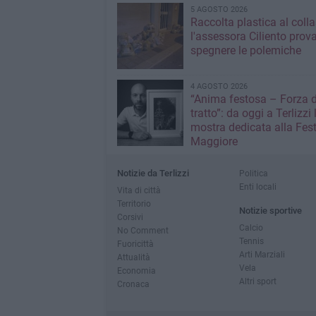
5 AGOSTO 2026
Raccolta plastica al coll
l'assessora Ciliento prov
spegnere le polemiche
4 AGOSTO 2026
“Anima festosa – Forza d
tratto”: da oggi a Terlizzi 
mostra dedicata alla Fes
Maggiore
Notizie da Terlizzi
Politica
Enti locali
Vita di città
Territorio
Notizie sportive
Corsivi
Calcio
No Comment
Tennis
Fuoricittà
Arti Marziali
Attualità
Vela
Economia
Altri sport
Cronaca