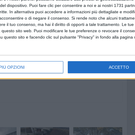
del dispositivo. Puoi fare clic per consentire a noi e ai nostri 1731 partn
critte. In alternativa puoi accedere a informazioni più dettagliate e modif
acconsentire o di negare il consenso.
Si rende noto che alcuni trattamen
e il tuo consenso, ma hai il diritto di opporti a tale trattamento. Le tue
 questo sito web. Puoi modificare le tue preferenze o revocare il conse
questo sito e facendo clic sul pulsante "Privacy" in fondo alla pagina
6 AGOSTO 2026
ramma
Riqualificazione Mercato Lioy, a
Terlizzi arriva un milione e
mezzo di euro
PIÙ OPZIONI
ACCETTO