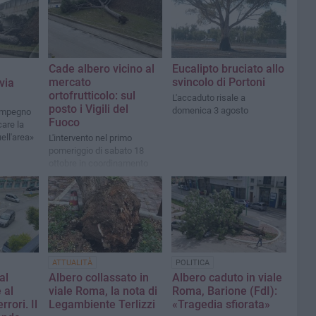
Cade albero vicino al
Eucalipto bruciato allo
mercato
svincolo di Portoni
via
ortofrutticolo: sul
L'accaduto risale a
posto i Vigili del
domenica 3 agosto
«Impegno
Fuoco
care la
ell'area»
L'intervento nel primo
pomeriggio di sabato 18
ottobre in coordinamento
con la Polizia Locale
ATTUALITÀ
POLITICA
al
Albero collassato in
Albero caduto in viale
 al
viale Roma, la nota di
Roma, Barione (FdI):
rrori. Il
Legambiente Terlizzi
«Tragedia sfiorata»