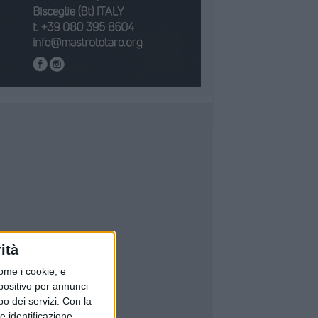
ità
ome i cookie, e
spositivo per annunci
o dei servizi.
Con la
e identificazione