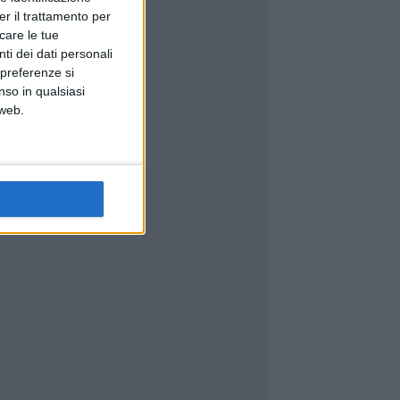
er il trattamento per
icare le tue
ti dei dati personali
 preferenze si
nso in qualsiasi
 web.