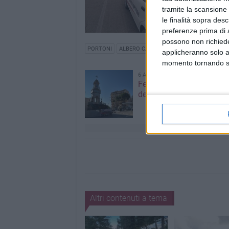
tramite la scansione 
le finalità sopra des
preferenze prima di 
possono non richieder
PORTONI
ALBERO CADUTO
applicheranno solo a
momento tornando su 
6 AGOSTO 2026
Festa Maggiore, il prog
del 6 agosto
Altri contenuti a tema