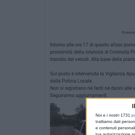
Powere
Intorno alle ore 17 di questo afoso pome
prossimità della rotatoria di Contrada P
transito dei veicoli. Alla base della pianta
Sul posto è intervenuta la Vigilanza Apul
dalla Polizia Locale.
Non si registrano né feriti né danni alle v
Seguiranno aggiornamenti.
I
Noi e i nostri 1731
p
trattiamo dati person
e contenuti personali
tua autorizzazione no