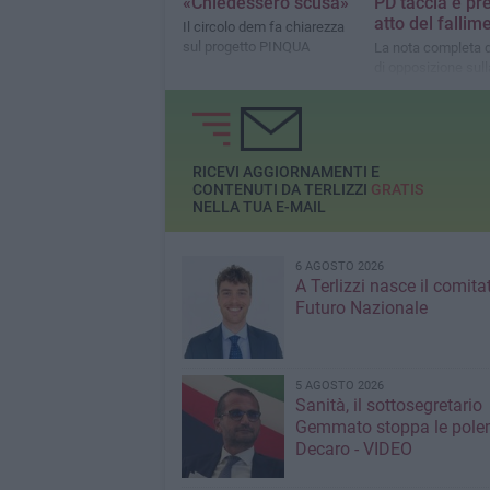
«Chiedessero scusa»
PD taccia e pr
atto del fallim
Il circolo dem fa chiarezza
sul progetto PINQUA
La nota completa d
di opposizione sul
dell'albero in vial
RICEVI AGGIORNAMENTI E
CONTENUTI DA TERLIZZI
GRATIS
NELLA TUA E-MAIL
6 AGOSTO 2026
A Terlizzi nasce il comita
Futuro Nazionale
5 AGOSTO 2026
Sanità, il sottosegretario
Gemmato stoppa le pole
Decaro - VIDEO