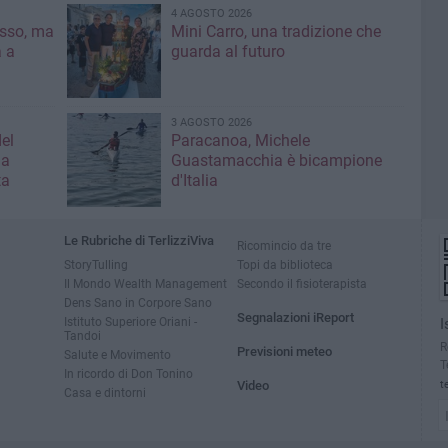
4 AGOSTO 2026
asso, ma
Mini Carro, una tradizione che
a a
guarda al futuro
3 AGOSTO 2026
el
Paracanoa, Michele
la
Guastamacchia è bicampione
ta
d'Italia
Le Rubriche di TerlizziViva
Ricomincio da tre
StoryTulling
Topi da biblioteca
Il Mondo Wealth Management
Secondo il fisioterapista
Dens Sano in Corpore Sano
Segnalazioni iReport
Istituto Superiore Oriani -
I
Tandoi
R
Previsioni meteo
Salute e Movimento
T
In ricordo di Don Tonino
Video
t
Casa e dintorni