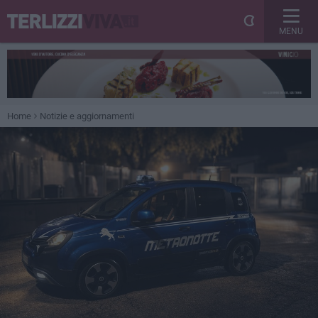
MENU
Home
Notizie e aggiornamenti