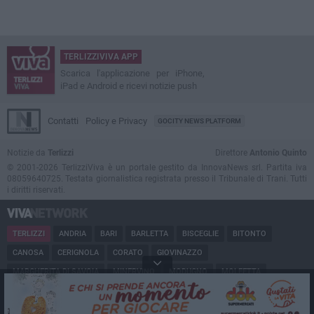
TERLIZZIVIVA APP
Scarica l'applicazione per iPhone,
iPad e Android e ricevi notizie push
Contatti
Policy e Privacy
GOCITY NEWS PLATFORM
Notizie da
Terlizzi
Direttore
Antonio Quinto
© 2001-2026 TerlizziViva è un portale gestito da InnovaNews srl. Partita iva
08059640725. Testata giornalistica registrata presso il Tribunale di Trani. Tutti
i diritti riservati.
TERLIZZI
ANDRIA
BARI
BARLETTA
BISCEGLIE
BITONTO
CANOSA
CERIGNOLA
CORATO
GIOVINAZZO
MARGHERITA DI SAVOIA
MINERVINO
MODUGNO
MOLFETTA
PUGLIA
RUVO
SAN FERDINANDO
SPINAZZOLA
TRANI
TRINITAPOLI