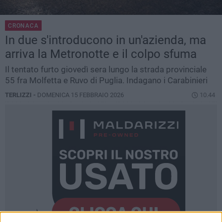
CRONACA
In due s'introducono in un'azienda, ma
arriva la Metronotte e il colpo sfuma
Il tentato furto giovedì sera lungo la strada provinciale
55 fra Molfetta e Ruvo di Puglia. Indagano i Carabinieri
TERLIZZI -
DOMENICA 15 FEBBRAIO 2026
10.44