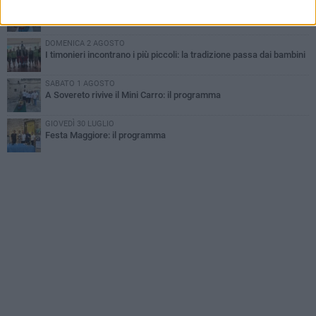
MARTEDÌ 4 AGOSTO
Mini Carro, una tradizione che guarda al futuro
DOMENICA 2 AGOSTO
I timonieri incontrano i più piccoli: la tradizione passa dai bambini
SABATO 1 AGOSTO
A Sovereto rivive il Mini Carro: il programma
GIOVEDÌ 30 LUGLIO
Festa Maggiore: il programma