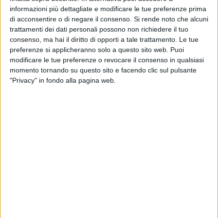
informazioni più dettagliate e modificare le tue preferenze prima
di acconsentire o di negare il consenso.
Si rende noto che alcuni
trattamenti dei dati personali possono non richiedere il tuo
A cura di
consenso, ma hai il diritto di opporti a tale trattamento. Le tue
FRANCESCO PITTÒ
preferenze si applicheranno solo a questo sito web. Puoi
modificare le tue preferenze o revocare il consenso in qualsiasi
momento tornando su questo sito e facendo clic sul pulsante
Il professor Giovanni Tempesta,
docente di Lingua e Cultura
"Privacy" in fondo alla pagina web.
Italiana alla celebre
Stanford University di San Francisco
è
deceduto nelle scorse ore, colto da un malore improvviso
mentre era a lezione con i suoi alunni, ovvero mentre
svolgeva la sua tanto amata professione.
Tempesta, nato a Terlizzi il 13 maggio 1949, lascia i suoi
cari e i suoi affetti all'età di 77 anni. Il professore,
nonostante si sia trasferito negli Stati Uniti all'età di 22 anni,
è rimasto sempre estremamente legato alla sua terra
d'origine, portandone avanti tradizioni e cultura