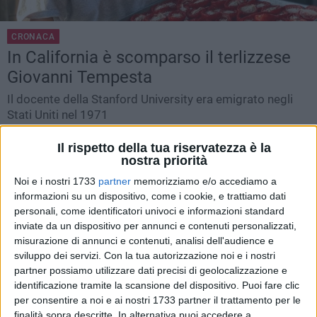
CRONACA
In California è scomparso il terlizzese
Giovanni Tempesta
Il docente della Stanford University era emigrato negli
Stati Uniti nel 1971
TERLIZZI -
MERCOLEDÌ 8 APRILE 2026
8.30
Il rispetto della tua riservatezza è la
nostra priorità
Noi e i nostri 1733
partner
memorizziamo e/o accediamo a
informazioni su un dispositivo, come i cookie, e trattiamo dati
personali, come identificatori univoci e informazioni standard
inviate da un dispositivo per annunci e contenuti personalizzati,
misurazione di annunci e contenuti, analisi dell'audience e
sviluppo dei servizi.
Con la tua autorizzazione noi e i nostri
partner possiamo utilizzare dati precisi di geolocalizzazione e
identificazione tramite la scansione del dispositivo. Puoi fare clic
per consentire a noi e ai nostri 1733 partner il trattamento per le
finalità sopra descritte. In alternativa puoi accedere a