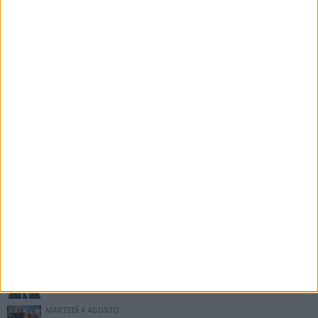
PIÙ LETTI QUESTA SETTIMANA
DOMENICA 2 AGOSTO
Incidente sulla SP231 tra Terlizzi e Bitonto
LUNEDÌ 3 AGOSTO
Gatto senza vita sul marciapiede: macabro ritrovamento in viale
dei Lilium
GIOVEDÌ 6 AGOSTO
A Terlizzi nasce il comitato di Futuro Nazionale
MARTEDÌ 4 AGOSTO