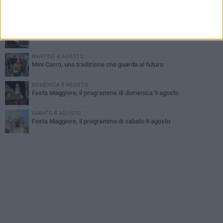
Si schianta contro la pompa di carburanti sradicando la colonnina
GIOVEDÌ 6 AGOSTO
Festa Maggiore, il programma del 6 agosto
MARTEDÌ 4 AGOSTO
Mini Carro, una tradizione che guarda al futuro
DOMENICA 9 AGOSTO
Festa Maggiore, il programma di domenica 9 agosto
SABATO 8 AGOSTO
Festa Maggiore, il programma di sabato 8 agosto