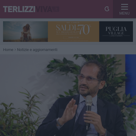
MENU
Home
Notizie e aggiornamenti