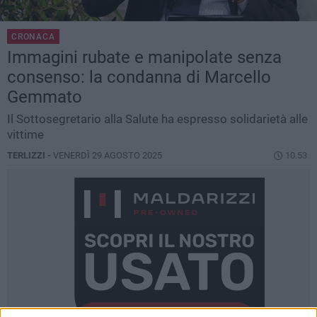
CRONACA
Immagini rubate e manipolate senza
consenso: la condanna di Marcello
Gemmato
Il Sottosegretario alla Salute ha espresso solidarietà alle
vittime
TERLIZZI -
VENERDÌ 29 AGOSTO 2025
10.53