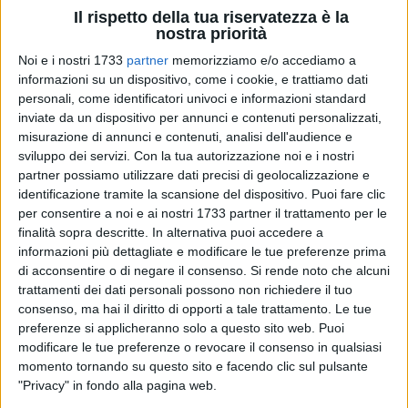
Il rispetto della tua riservatezza è la
nostra priorità
Noi e i nostri 1733
partner
memorizziamo e/o accediamo a
informazioni su un dispositivo, come i cookie, e trattiamo dati
30
A cura di
personali, come identificatori univoci e informazioni standard
PAOLO ALBERTO MALERBA
inviate da un dispositivo per annunci e contenuti personalizzati,
misurazione di annunci e contenuti, analisi dell'audience e
sviluppo dei servizi.
Con la tua autorizzazione noi e i nostri
partner possiamo utilizzare dati precisi di geolocalizzazione e
Nel corso delle ultime ore è emersa la spiacevole vicenda
identificazione tramite la scansione del dispositivo. Puoi fare clic
che vede una raccolta di foto rubate dai profili social di
per consentire a noi e ai nostri 1733 partner il trattamento per le
donne comuni e personaggi noti e diffuse senza alcun
finalità sopra descritte. In alternativa puoi accedere a
consenso su vari canali digitali.
informazioni più dettagliate e modificare le tue preferenze prima
di acconsentire o di negare il consenso.
Si rende noto che alcuni
Chiara Ferragni, Giorgia Meloni, Elly Schlein, Maria Elena
trattamenti dei dati personali possono non richiedere il tuo
consenso, ma hai il diritto di opporti a tale trattamento. Le tue
Boschi, Mara Carfagna, Daniela Santanchè sono solo alcune
preferenze si applicheranno solo a questo sito web. Puoi
delle donne vittime di contenuti divenuti virali, con scatti
modificare le tue preferenze o revocare il consenso in qualsiasi
spesso ritoccati e conditi da frasi volgari.
momento tornando su questo sito e facendo clic sul pulsante
Nella giornata di ieri, giovedì 28 agosto, è intervenuto nel
"Privacy" in fondo alla pagina web.
merito dei fatti il terlizzese
Marcello Gemmato,