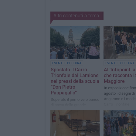
Altri contenuti a tema
EVENTI E CULTURA
EVENTI E CULTURA
Spostato il Carro
All’Infopoint l
Trionfale dal Lamione
che racconta l
nei pressi della scuola
Maggiore
“Don Pietro
In esposizione fino
Pappagallo”
agosto i disegni d
Angarano e i modell
Superato il primo vero banco
Carro Trionfale
di prova della grande
Macchina da Festa in vista
della solenne processione