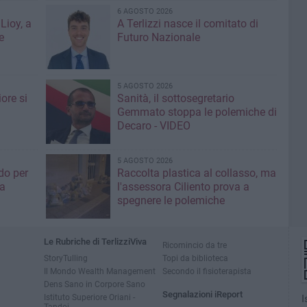
6 AGOSTO 2026
Lioy, a
A Terlizzi nasce il comitato di
e
Futuro Nazionale
5 AGOSTO 2026
ore si
Sanità, il sottosegretario
Gemmato stoppa le polemiche di
Decaro - VIDEO
5 AGOSTO 2026
do per
Raccolta plastica al collasso, ma
ia
l'assessora Ciliento prova a
spegnere le polemiche
Le Rubriche di TerlizziViva
Ricomincio da tre
StoryTulling
Topi da biblioteca
Il Mondo Wealth Management
Secondo il fisioterapista
Dens Sano in Corpore Sano
Segnalazioni iReport
Istituto Superiore Oriani -
I
Tandoi