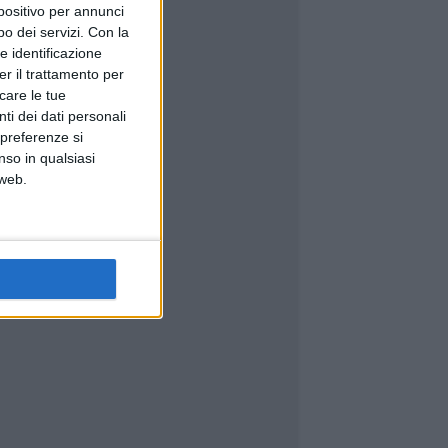
spositivo per annunci
o dei servizi.
Con la
e identificazione
er il trattamento per
icare le tue
ti dei dati personali
 preferenze si
nso in qualsiasi
 web.