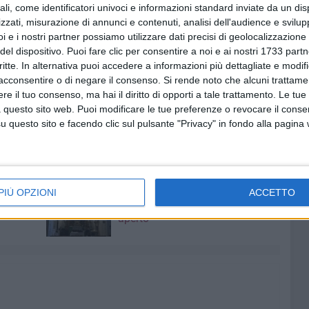
ali, come identificatori univoci e informazioni standard inviate da un di
ruttore del Carro Trionfale 2024.
zzati, misurazione di annunci e contenuti, analisi dell'audience e svilupp
a 25 agosto, sabato 24 in piazza Cavour e corso Vittorio
i e i nostri partner possiamo utilizzare dati precisi di geolocalizzazione 
" a cura di
Francesco Pittò
e
Benedetto Bellomo.
L'inizio
del dispositivo. Puoi fare clic per consentire a noi e ai nostri 1733 partn
dalle ore 19.30 sino alle 04.30.
critte. In alternativa puoi accedere a informazioni più dettagliate e modif
uotidiane all'interno della Concattedrale di San Michele
acconsentire o di negare il consenso.
Si rende noto che alcuni trattamen
e il tuo consenso, ma hai il diritto di opporti a tale trattamento. Le tue
ergine di Sovereto. A dimostrazione di un attaccamento
 questo sito web. Puoi modificare le tue preferenze o revocare il conse
a città con la sua Santa Patrona.
questo sito e facendo clic sul pulsante "Privacy" in fondo alla pagina
 TERLIZZI
COMITATO FESTA MAGGIORE
7 AGOSTO 2026
e dal
Nella notte tra il 7 e l'8 agosto il
PIÙ OPZIONI
ACCETTO
 scuola
Santuario di Sovereto resterà
aperto