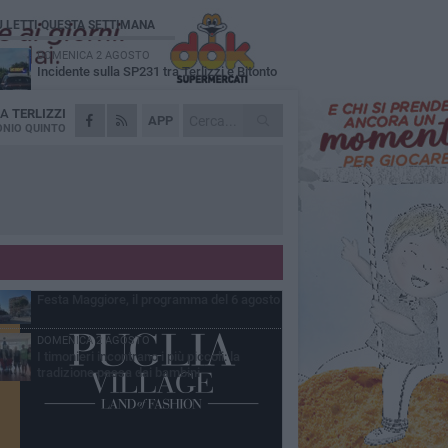
Ù LETTI QUESTA SETTIMANA
DOMENICA 2 AGOSTO
Incidente sulla SP231 tra Terlizzi e Bitonto
DA
TERLIZZI
LUNEDÌ 3 AGOSTO
APP
Gatto senza vita sul marciapiede: macabro
NIO QUINTO
ritrovamento in viale dei Lilium
GIOVEDÌ 6 AGOSTO
A Terlizzi nasce il comitato di Futuro
Nazionale
MARTEDÌ 4 AGOSTO
Mini Carro, una tradizione che guarda al
futuro
GIOVEDÌ 6 AGOSTO
Festa Maggiore, il programma del 6 agosto
DOMENICA 2 AGOSTO
I timonieri incontrano i più piccoli: la
tradizione passa dai bambini