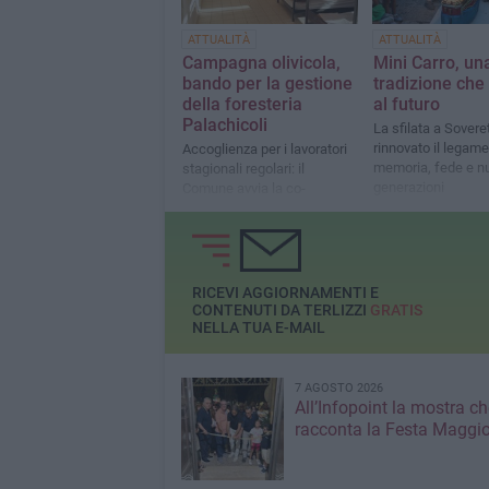
ATTUALITÀ
ATTUALITÀ
Campagna olivicola,
Mini Carro, un
bando per la gestione
tradizione che
della foresteria
al futuro
Palachicoli
La sfilata a Sovere
rinnovato il legame
Accoglienza per i lavoratori
memoria, fede e n
stagionali regolari: il
generazioni
Comune avvia la co-
progettazione con il Terzo
Settore
RICEVI AGGIORNAMENTI E
CONTENUTI DA TERLIZZI
GRATIS
NELLA TUA E-MAIL
7 AGOSTO 2026
All’Infopoint la mostra ch
racconta la Festa Maggio