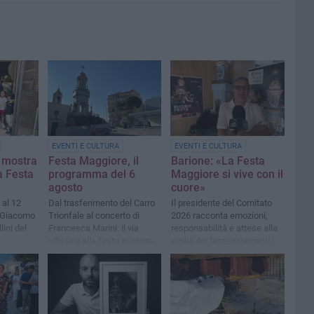
EVENTI E CULTURA
EVENTI E CULTURA
a mostra
Festa Maggiore, il
Barione: «La Festa
a Festa
programma del 6
Maggiore si vive con il
agosto
cuore»
 al 12
Dal trasferimento del Carro
Il presidente del Comitato
i Giacomo
Trionfale al concerto di
2026 racconta emozioni,
ini del
Francesca Marini: il via
responsabilità e attese alla
ufficiale alla festa in onore
vigilia dei festeggiamenti in
di Maria SS. di Sovereto
onore di Maria SS di
Sovereto