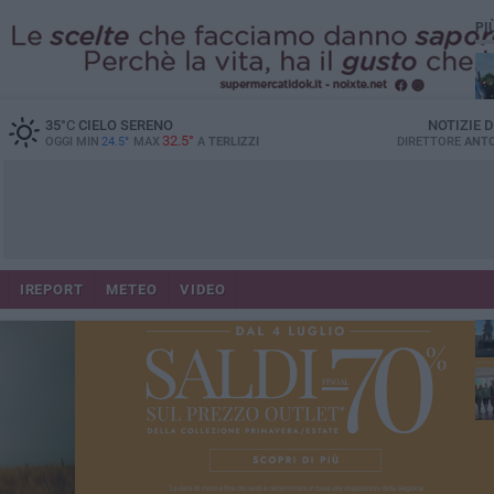
PI
35
°C
CIELO SERENO
NOTIZIE 
32.5°
OGGI MIN
24.5°
MAX
A
TERLIZZI
DIRETTORE
ANTO
IREPORT
METEO
VIDEO