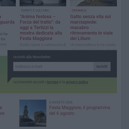
EVENTI E CULTURA
CRONACA
a
“Anima festosa –
Gatto senza vita sul
 guarda
Forza del tratto”: da
marciapiede:
oggi a Terlizzi la
macabro
mostra dedicata alla
ritrovamento in viale
to ha
Festa Maggiore
dei Lilium
 tra
uove
Dodici opere a carboncino di
Un imprenditore lo ha notato
Giacomo Angarano e una
all’apertura della sua attività
sezione dedicata al Carro
Iscriviti alla Newsletter
Trionfale all’Infopoint
turistico
Iscriviti
Iscrivendoti accetti i
termini
e la
privacy policy
6 AGOSTO 2026
e
Festa Maggiore, il programma
re
del 6 agosto