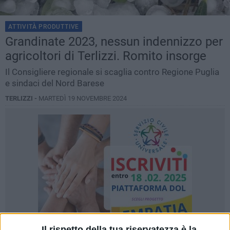
ATTIVITÀ PRODUTTIVE
Grandinate 2023, nessun indennizzo per
agricoltori di Terlizzi. Romito insorge
Il Consigliere regionale si scaglia contro Regione Puglia
e sindaci del Nord Barese
TERLIZZI -
MARTEDÌ 19 NOVEMBRE 2024
Il rispetto della tua riservatezza è la