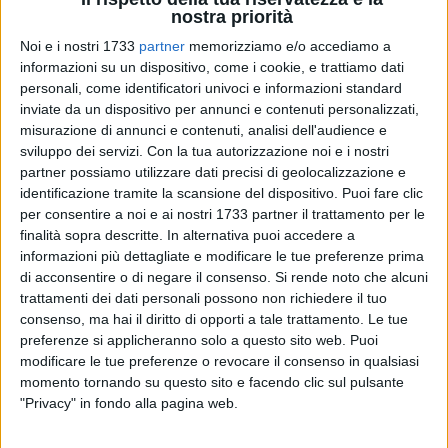
nostra priorità
Noi e i nostri 1733
partner
memorizziamo e/o accediamo a
informazioni su un dispositivo, come i cookie, e trattiamo dati
28
A cura di
LA REDAZIONE
personali, come identificatori univoci e informazioni standard
inviate da un dispositivo per annunci e contenuti personalizzati,
misurazione di annunci e contenuti, analisi dell'audience e
sviluppo dei servizi.
Con la tua autorizzazione noi e i nostri
«Ad oggi, nessuno ha fornito risposte concrete agli
partner possiamo utilizzare dati precisi di geolocalizzazione e
imprenditori agricoli del nord barese sugli sviluppi dell'iter
identificazione tramite la scansione del dispositivo. Puoi fare clic
avviato dalla Regione Puglia per il riconoscimento dello
per consentire a noi e ai nostri 1733 partner il trattamento per le
stato di calamità relativo alla grandinata del 23 settembre
finalità sopra descritte. In alternativa puoi accedere a
2023, che ha devastato i territori di Giovinazzo, Bitonto,
informazioni più dettagliate e modificare le tue preferenze prima
di acconsentire o di negare il consenso.
Si rende noto che alcuni
Terlizzi e Ruvo di Puglia. La verità è che nessuna delibera di
trattamenti dei dati personali possono non richiedere il tuo
giunta regionale è mai stata inviata al Ministero delle
consenso, ma hai il diritto di opporti a tale trattamento. Le tue
Politiche Agricole».
preferenze si applicheranno solo a questo sito web. Puoi
modificare le tue preferenze o revocare il consenso in qualsiasi
Così il Consigliere regionale leghista,
Fabio Romito,
su
momento tornando su questo sito e facendo clic sul pulsante
quanto accaduto a Terlizzi ed altri comuni dell'area a Nord
"Privacy" in fondo alla pagina web.
del capoluogo nel 2023.