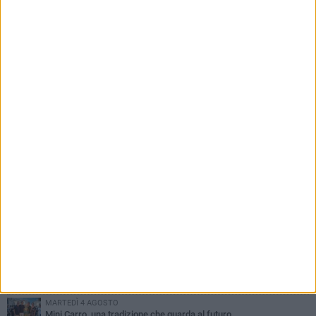
PIÙ LETTI QUESTA SETTIMANA
GIOVEDÌ 6 AGOSTO
A Terlizzi nasce il comitato di Futuro Nazionale
DOMENICA 9 AGOSTO
Si schianta contro la pompa di carburanti sradicando la colonnina
GIOVEDÌ 6 AGOSTO
Festa Maggiore, il programma del 6 agosto
MARTEDÌ 4 AGOSTO
Mini Carro, una tradizione che guarda al futuro