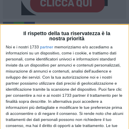
19
A cura di
Il rispetto della tua riservatezza è la
GIANLUCA BATTISTA
nostra priorità
Noi e i nostri 1733
partner
memorizziamo e/o accediamo a
informazioni su un dispositivo, come i cookie, e trattiamo dati
«Mentre scriviamo è in corso un'operazione di controllo del
personali, come identificatori univoci e informazioni standard
territorio da parte delle Forze dell'Ordine. Un'operazione
inviate da un dispositivo per annunci e contenuti personalizzati,
importante, a tratti scenografica e con un utilizzo ingente di
misurazione di annunci e contenuti, analisi dell'audience e
mezzi e risorse. Precisiamo che tale operazione è stata
sviluppo dei servizi.
Con la tua autorizzazione noi e i nostri
partner possiamo utilizzare dati precisi di geolocalizzazione e
disposta dalla Prefettura a seguito del tavolo per l'ordine
identificazione tramite la scansione del dispositivo. Puoi fare clic
pubblico e dell'ordine del giorno sulla sicurezza approvato in
per consentire a noi e ai nostri 1733 partner il trattamento per le
Consiglio Comunale.
finalità sopra descritte. In alternativa puoi accedere a
I nostri consiglieri comunali
Giuseppe Volpe e Donatella
informazioni più dettagliate e modificare le tue preferenze prima
Azzollini
e il nostro assessore
Michelangelo de Palma
sono
di acconsentire o di negare il consenso.
Si rende noto che alcuni
stati presenti – per quanto concesso – per osservare e
trattamenti dei dati personali possono non richiedere il tuo
verificare la presenza del Pronto intervento sociale e di un
consenso, ma hai il diritto di opporti a tale trattamento. Le tue