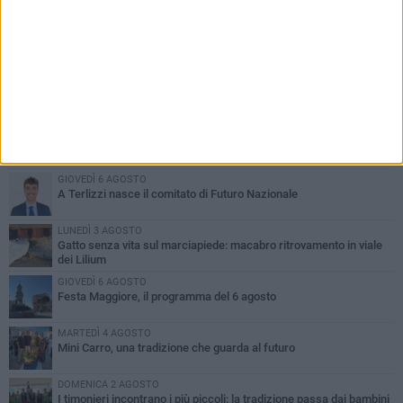
PIÙ LETTI QUESTA SETTIMANA
DOMENICA 2 AGOSTO
Incidente sulla SP231 tra Terlizzi e Bitonto
GIOVEDÌ 6 AGOSTO
A Terlizzi nasce il comitato di Futuro Nazionale
LUNEDÌ 3 AGOSTO
Gatto senza vita sul marciapiede: macabro ritrovamento in viale
dei Lilium
GIOVEDÌ 6 AGOSTO
Festa Maggiore, il programma del 6 agosto
MARTEDÌ 4 AGOSTO
Mini Carro, una tradizione che guarda al futuro
DOMENICA 2 AGOSTO
I timonieri incontrano i più piccoli: la tradizione passa dai bambini