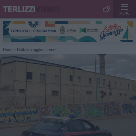
MENU
Home
Notizie e aggiornamenti