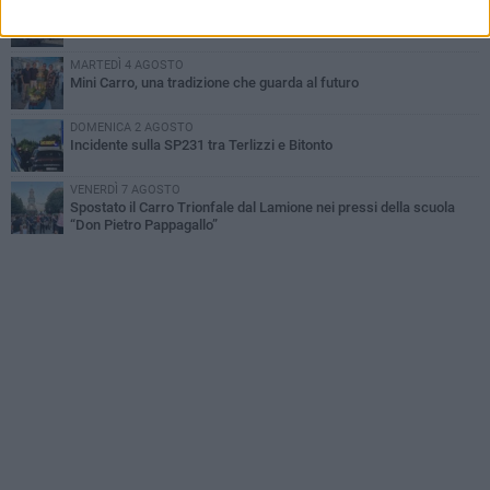
GIOVEDÌ 6 AGOSTO
Festa Maggiore, il programma del 6 agosto
MARTEDÌ 4 AGOSTO
Mini Carro, una tradizione che guarda al futuro
DOMENICA 2 AGOSTO
Incidente sulla SP231 tra Terlizzi e Bitonto
VENERDÌ 7 AGOSTO
Spostato il Carro Trionfale dal Lamione nei pressi della scuola
“Don Pietro Pappagallo”