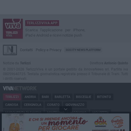
TERLIZZIVIVA APP
Scarica l'applicazione per iPhone,
iPad e Android e ricevi notizie push
Contatti
Policy e Privacy
GOCITY NEWS PLATFORM
Notizie da
Terlizzi
Direttore
Antonio Quinto
© 2001-2026 TerlizziViva è un portale gestito da InnovaNews srl. Partita iva
08059640725. Testata giornalistica registrata presso il Tribunale di Trani. Tutti
i diritti riservati.
TERLIZZI
ANDRIA
BARI
BARLETTA
BISCEGLIE
BITONTO
CANOSA
CERIGNOLA
CORATO
GIOVINAZZO
MARGHERITA DI SAVOIA
MINERVINO
MODUGNO
MOLFETTA
PUGLIA
RUVO
SAN FERDINANDO
SPINAZZOLA
TRANI
TRINITAPOLI