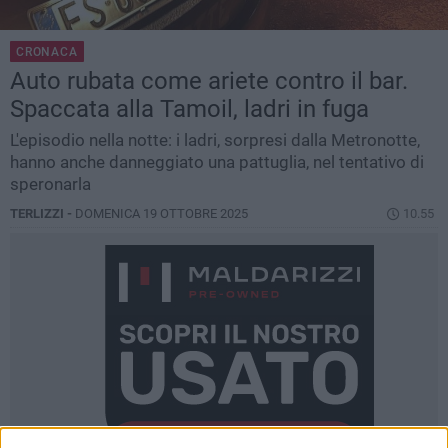
CRONACA
Auto rubata come ariete contro il bar.
Spaccata alla Tamoil, ladri in fuga
L'episodio nella notte: i ladri, sorpresi dalla Metronotte,
hanno anche danneggiato una pattuglia, nel tentativo di
speronarla
TERLIZZI -
DOMENICA 19 OTTOBRE 2025
10.55