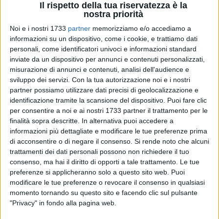
Il rispetto della tua riservatezza è la
nostra priorità
Noi e i nostri 1733
partner
memorizziamo e/o accediamo a
informazioni su un dispositivo, come i cookie, e trattiamo dati
50
A cura di
personali, come identificatori univoci e informazioni standard
NICOLA MICCIONE
inviate da un dispositivo per annunci e contenuti personalizzati,
misurazione di annunci e contenuti, analisi dell'audience e
sviluppo dei servizi.
Con la tua autorizzazione noi e i nostri
partner possiamo utilizzare dati precisi di geolocalizzazione e
L'auto usata come ariete contro l'ingresso del bar, il
identificazione tramite la scansione del dispositivo. Puoi fare clic
tempestivo arrivo della
Metronotte
, la fuga e il
per consentire a noi e ai nostri 1733 partner il trattamento per le
danneggiamento di una pattuglia, «nel tentativo di
finalità sopra descritte. In alternativa puoi accedere a
speronarla», hanno raccontato i vigilantes. Sembrano le
informazioni più dettagliate e modificare le tue preferenze prima
scene di un film, eppure è la sintesi di una notte a dir poco
di acconsentire o di negare il consenso.
Si rende noto che alcuni
trattamenti dei dati personali possono non richiedere il tuo
concitata, quella trascorsa, vissuta alla periferia di Terlizzi.
consenso, ma hai il diritto di opporti a tale trattamento. Le tue
preferenze si applicheranno solo a questo sito web. Puoi
Tutto ha avuto inizio intorno alle ore 03.30, quando almeno
modificare le tue preferenze o revocare il consenso in qualsiasi
in tre, a volto coperto, immortalati dal sistema di
momento tornando su questo sito e facendo clic sul pulsante
videosorveglianza, hanno raggiunto l'area di servizio
Tamoil
,
"Privacy" in fondo alla pagina web.
lungo la strada provinciale 108 che conduce a Mariotto.