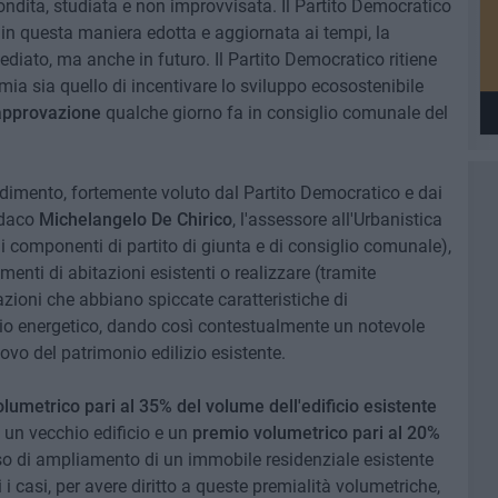
ondita, studiata e non improvvisata. Il Partito Democratico
n questa maniera edotta e aggiornata ai tempi, la
iato, ma anche in futuro. Il Partito Democratico ritiene
a sia quello di incentivare lo sviluppo ecosostenibile
approvazione
qualche giorno fa in consiglio comunale del
imento, fortemente voluto dal Partito Democratico e dai
indaco
Michelangelo De Chirico
, l'assessore all'Urbanistica
 i componenti di partito di giunta e di consiglio comunale),
menti di abitazioni esistenti o realizzare (tramite
zioni che abbiano spiccate caratteristiche di
mio energetico, dando così contestualmente un notevole
ovo del patrimonio edilizio esistente.
olumetrico pari al 35% del volume dell'edificio esistente
i un vecchio edificio e un
premio volumetrico pari al 20%
caso di ampliamento di un immobile residenziale esistente
 casi, per avere diritto a queste premialità volumetriche,