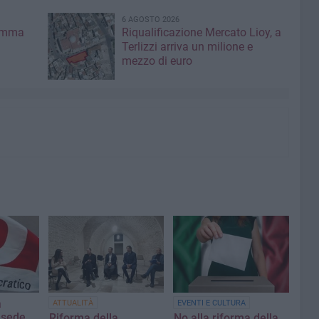
6 AGOSTO 2026
ramma
Riqualificazione Mercato Lioy, a
Terlizzi arriva un milione e
mezzo di euro
a
ATTUALITÀ
EVENTI E CULTURA
a sede
Riforma della
No alla riforma della