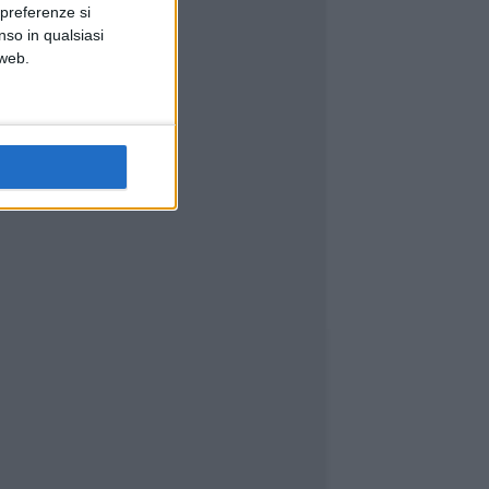
 preferenze si
nso in qualsiasi
 web.