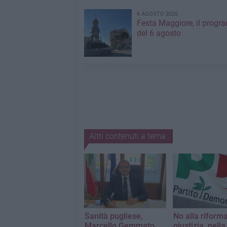
6 AGOSTO 2026
Festa Maggiore, il prog
del 6 agosto
Altri contenuti a tema
Sanità pugliese,
No alla riform
Marcello Gemmato
giustizia, nell