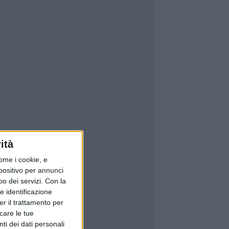
ità
ome i cookie, e
spositivo per annunci
o dei servizi.
Con la
e identificazione
er il trattamento per
icare le tue
ti dei dati personali