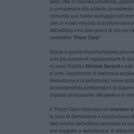
della città in maniera ponderata, approf
è consapevole che soltanto procedendo i
comunità può trarne vantaggio nell'immed
che un modo virtuoso di produrre economi
dell'edilizia e ha dato prova di ciò con l'
cosiddetto
"Piano Casa"
.
Grazie a questo importantissimo provved
suoi più autorevoli rappresentanti (il s
e Lavori Pubblici
Michele Berardi
e tutti
si avrà l'opportunità di realizzare amplia
demolizione e ricostruzione) nuove abita
ecosostenibilità ambientale e di rispar
impulso all'economia del paese e al rinn
Il "Piano Casa" riconosce un
incentivo v
in caso di demolizione e ricostruzione d
(del volume dell'edificio esistente) in 
non soggetto a demolizione. In entrambi i