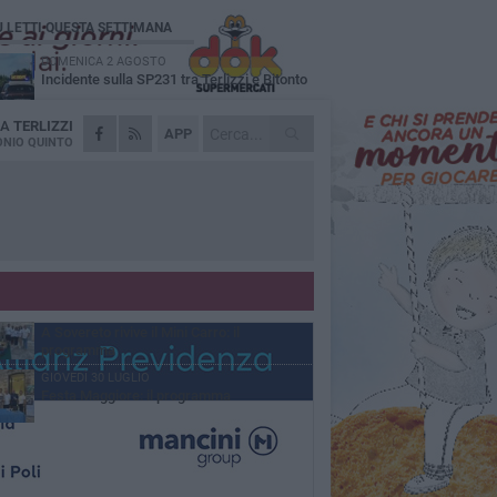
Ù LETTI QUESTA SETTIMANA
DOMENICA 2 AGOSTO
Incidente sulla SP231 tra Terlizzi e Bitonto
DA
TERLIZZI
LUNEDÌ 3 AGOSTO
APP
Gatto senza vita sul marciapiede: macabro
NIO QUINTO
ritrovamento in viale dei Lilium
MARTEDÌ 4 AGOSTO
Mini Carro, una tradizione che guarda al
futuro
DOMENICA 2 AGOSTO
I timonieri incontrano i più piccoli: la
tradizione passa dai bambini
SABATO 1 AGOSTO
A Sovereto rivive il Mini Carro: il
programma
GIOVEDÌ 30 LUGLIO
Festa Maggiore: il programma