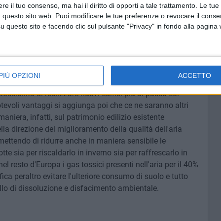
e il tuo consenso, ma hai il diritto di opporti a tale trattamento. Le tue
i "demolizione e ricostruzione", a questi benefici sul
 questo sito web. Puoi modificare le tue preferenze o revocare il conse
iano Casa" ne produce indirettamente altri dovuti a una
questo sito e facendo clic sul pulsante "Privacy" in fondo alla pagina
ovo edificio realizzato a eventuali sollecitazioni
Democratico sono quelli di dare impulso all'attività edilizia
PIÙ OPZIONI
ACCETTO
a rinnovare il patrimonio edilizio esistente, in diversi casi
ssibilità di realizzare nuovi edifici più al passo coi
otevoli vantaggi si aggiunga poi che ce ne saranno altri
aniera, infatti, sul patrimonio edilizio esistente
la direzione del miglioramento della qualità dell'aria
rmettendo di ridurre anche in maniera sensibile le
te sia per riscaldarlo in inverno sia per raffrescarlo in
el resto d'Europa i gas tossici presenti nell'aria per il 40%
fica peraltro evitare l'ulteriore consumo di suolo e tutto
llo di dissoluzione e disfacimento ambientale.