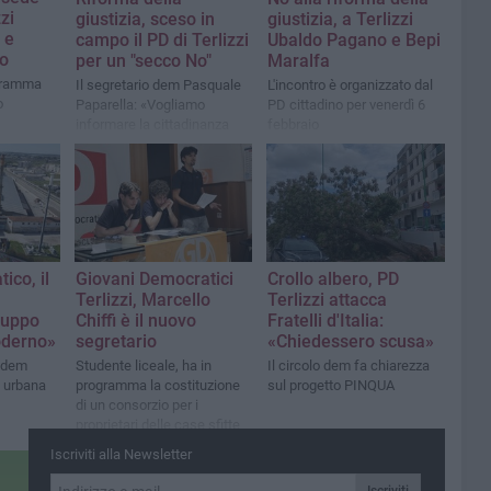
zi
giustizia, sceso in
giustizia, a Terlizzi
 e
campo il PD di Terlizzi
Ubaldo Pagano e Bepi
no
per un "secco No"
Maralfa
ogramma
Il segretario dem Pasquale
L'incontro è organizzato dal
o
Paparella: «Vogliamo
PD cittadino per venerdì 6
informare la cittadinanza
febbraio
per un voto consapevole e
ponderato»
ico, il
Giovani Democratici
Crollo albero, PD
Terlizzi, Marcello
Terlizzi attacca
iluppo
Chiffi è il nuovo
Fratelli d'Italia:
oderno»
segretario
«Chiedessero scusa»
o dem
Studente liceale, ha in
Il circolo dem fa chiarezza
e urbana
programma la costituzione
sul progetto PINQUA
di un consorzio per i
proprietari delle case sfitte
Iscriviti alla Newsletter