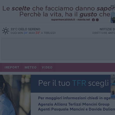
PI
33
°C
CIELO SERENO
NOTIZIE 
33°
OGGI MIN
24°
MAX
A
TERLIZZI
DIRETTORE
ANTO
IREPORT
METEO
VIDEO