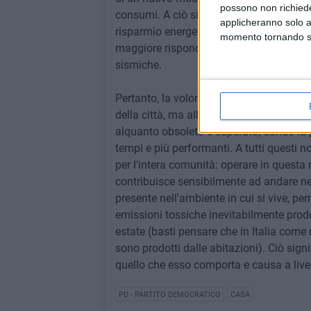
possono non richieder
consumi. A ciò si aggiunge che, in caso d
applicheranno solo a
risparmio energetico già enunciati, il "P
momento tornando su 
maggiore rispondenza e resistenza del nu
sismiche.
Pertanto, la volontà e il fine del Partito 
della città, ma allo stesso tempo aiutare 
alquanto obsoleto e superato, dando la po
tempi e più performanti. A tutti questi n
per l'intera comunità: operare in questa m
contribuisce sensibilmente ad andare nel
presente nell'ambiente in cui si vive, pe
emissioni tossiche inevitabilmente prodot
estate (basti pensare che in Italia come n
sono prodotti dalle abitazioni). Ciò signi
quello che esso comporta e causa a live
PD - PARTITO DEMOCRATICO
CASA