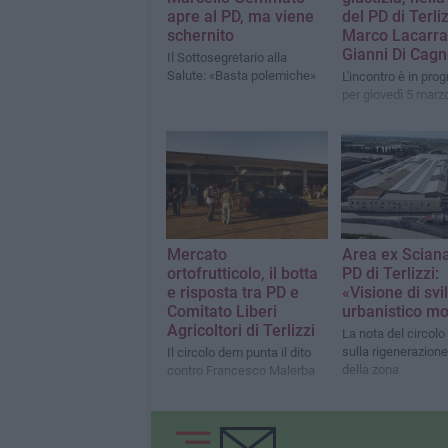
apre al PD, ma viene
del PD di Terliz
schernito
Marco Lacarra
Gianni Di Cag
Il Sottosegretario alla
Salute: «Basta polemiche»
L'incontro è in pr
per giovedì 5 marz
Mercato
Area ex Scianat
ortofrutticolo, il botta
PD di Terlizzi:
e risposta tra PD e
«Visione di sv
Comitato Liberi
urbanistico m
Agricoltori di Terlizzi
La nota del circol
sulla rigenerazion
Il circolo dem punta il dito
della zona
contro Francesco Malerba