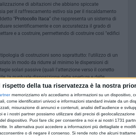
ealizzazione di abitazioni che abbiano spiccate
ia per il raffrescamento estivo sia per il riscaldamento
ddetto
"Protocollo Itaca"
che rappresenta un sistema di
iduare scientificamente e con accuratezza il grado di
gettare e a costruire, permettendo di costruire così "edifici
tipologia di costruzioni sono soprattutto: l'utilizzo di un
lato in modo da ridurre al minimo le dispersioni di
tegie solari passive (quali l'attenzione verso il corretto
e, la puntuale disposizione delle aperture e delle
 massimo rendimento dalla radiazione solare; infine,
l rispetto della tua riservatezza è la nostra prior
ci particolarmente efficienti e "green" (come pannelli
artner
memorizziamo e/o accediamo a informazioni su un dispositivo, c
i riscaldamento radiante, ventilazione meccanica
ali, come identificatori univoci e informazioni standard inviate da un di
que meteoriche ecc.).
zzati, misurazione di annunci e contenuti, analisi dell'audience e svilupp
i e i nostri partner possiamo utilizzare dati precisi di geolocalizzazione 
mento si favorisce e si sostiene l'economia, ma nel
del dispositivo. Puoi fare clic per consentire a noi e ai nostri 1731 partn
critte. In alternativa puoi accedere a informazioni più dettagliate e modif
etto al modello tradizionale notevolmente più energivoro,
acconsentire o di negare il consenso.
Si rende noto che alcuni trattamen
re l'edificio in maniera sempre più ecologica e attenta ai