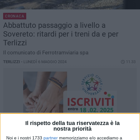
CRONACA
Abbattuto passaggio a livello a
Sovereto: ritardi per i treni da e per
Terlizzi
Il comunicato di Ferrotramviaria spa
TERLIZZI -
LUNEDÌ 6 MAGGIO 2024
11.33
Il rispetto della tua riservatezza è la
nostra priorità
Noi e i nostri 1733
partner
memorizziamo e/o accediamo a