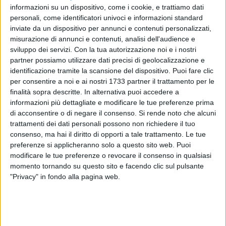
informazioni su un dispositivo, come i cookie, e trattiamo dati
personali, come identificatori univoci e informazioni standard
inviate da un dispositivo per annunci e contenuti personalizzati,
32
A cura di
misurazione di annunci e contenuti, analisi dell'audience e
LA REDAZIONE
sviluppo dei servizi.
Con la tua autorizzazione noi e i nostri
partner possiamo utilizzare dati precisi di geolocalizzazione e
identificazione tramite la scansione del dispositivo. Puoi fare clic
per consentire a noi e ai nostri 1733 partner il trattamento per le
Ferrotramviaria spa ha informato
«i viaggiatori che, a causa
finalità sopra descritte. In alternativa puoi accedere a
dell'abbattimento di una barriera al passaggio a livello di
informazioni più dettagliate e modificare le tue preferenze prima
Sovereto - Terlizzi, provocato da un veicolo, i treni
di acconsentire o di negare il consenso.
Si rende noto che alcuni
potrebbero subire ritardi e/o soppressioni. Richiesto
trattamenti dei dati personali possono non richiedere il tuo
l'intervento dei tecnici per consentire la regolare ripresa
consenso, ma hai il diritto di opporti a tale trattamento. Le tue
della circolazione. Vi ricordiamo che questa procedura
preferenze si applicheranno solo a questo sito web. Puoi
modificare le tue preferenze o revocare il consenso in qualsiasi
rispetta la norma vigente imposta dall'Agenzia Nazionale
momento tornando su questo sito e facendo clic sul pulsante
per la Sicurezza delle Ferrovie. Ci scusiamo per il disagio».
"Privacy" in fondo alla pagina web.
Il fatto è avvenuto questa mattina, intorno alle ore 8.00. Sul
posto i tecnici stanno completando l'intervento loro richiesto.
Si rinnova così un problema ormai annoso a Terlizzi, quello