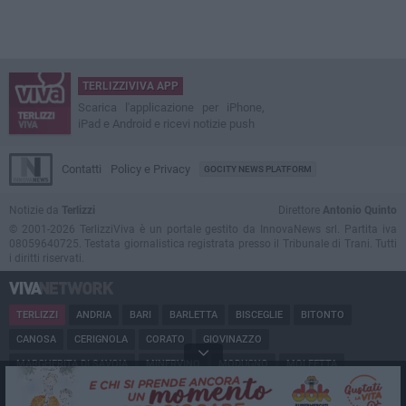
TERLIZZIVIVA APP
Scarica l'applicazione per iPhone,
iPad e Android e ricevi notizie push
Contatti
Policy e Privacy
GOCITY NEWS PLATFORM
Notizie da
Terlizzi
Direttore
Antonio Quinto
© 2001-2026 TerlizziViva è un portale gestito da InnovaNews srl. Partita iva
08059640725. Testata giornalistica registrata presso il Tribunale di Trani. Tutti
i diritti riservati.
TERLIZZI
ANDRIA
BARI
BARLETTA
BISCEGLIE
BITONTO
CANOSA
CERIGNOLA
CORATO
GIOVINAZZO
MARGHERITA DI SAVOIA
MINERVINO
MODUGNO
MOLFETTA
PUGLIA
RUVO
SAN FERDINANDO
SPINAZZOLA
TRANI