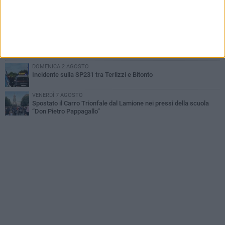
GIOVEDÌ 6 AGOSTO
Festa Maggiore, il programma del 6 agosto
MARTEDÌ 4 AGOSTO
Mini Carro, una tradizione che guarda al futuro
DOMENICA 2 AGOSTO
Incidente sulla SP231 tra Terlizzi e Bitonto
VENERDÌ 7 AGOSTO
Spostato il Carro Trionfale dal Lamione nei pressi della scuola
“Don Pietro Pappagallo”