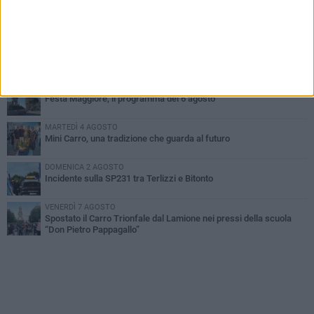
GIOVEDÌ 6 AGOSTO
A Terlizzi nasce il comitato di Futuro Nazionale
LUNEDÌ 3 AGOSTO
Gatto senza vita sul marciapiede: macabro ritrovamento in viale
dei Lilium
GIOVEDÌ 6 AGOSTO
Festa Maggiore, il programma del 6 agosto
MARTEDÌ 4 AGOSTO
Mini Carro, una tradizione che guarda al futuro
DOMENICA 2 AGOSTO
Incidente sulla SP231 tra Terlizzi e Bitonto
VENERDÌ 7 AGOSTO
Spostato il Carro Trionfale dal Lamione nei pressi della scuola
“Don Pietro Pappagallo”