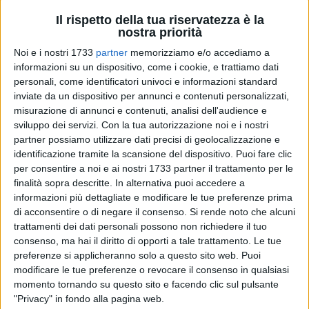
Il rispetto della tua riservatezza è la
nostra priorità
71
A cura di
Noi e i nostri 1733
partner
memorizziamo e/o accediamo a
PAOLO ALBERTO MALERBA
informazioni su un dispositivo, come i cookie, e trattiamo dati
personali, come identificatori univoci e informazioni standard
inviate da un dispositivo per annunci e contenuti personalizzati,
misurazione di annunci e contenuti, analisi dell'audience e
Si svolgerà venerdì 2 agosto alle ore 20:00 presso la chiesa
sviluppo dei servizi.
Con la tua autorizzazione noi e i nostri
di Santa Lucia a Terlizzi in piazza Cavour 26, la
partner possiamo utilizzare dati precisi di geolocalizzazione e
presentazione del libro fotografico a cura di
Maria Pansini
identificazione tramite la scansione del dispositivo. Puoi fare clic
dal titolo
"Festa Maggiore".
per consentire a noi e ai nostri 1733 partner il trattamento per le
Interverranno durante la serata patrocinata dal
Comune di
finalità sopra descritte. In alternativa puoi accedere a
informazioni più dettagliate e modificare le tue preferenze prima
Terlizzi, Donatella Azzolini,
curatrice testi;
Maria Pansini
,
di acconsentire o di negare il consenso.
Si rende noto che alcuni
fotografa;
Michele Santeramo,
scrittore e attore;
trattamenti dei dati personali possono non richiedere il tuo
Michelangelo De Chirico
, sindaco;
Michelangelo De Palma,
consenso, ma hai il diritto di opporti a tale trattamento. Le tue
assessore al Marketing territoriale;
Daniela Zappatore,
preferenze si applicheranno solo a questo sito web. Puoi
assessora alle Politiche Culturali;
Michelangelo
modificare le tue preferenze o revocare il consenso in qualsiasi
Matacchione,
presidente del Comitato Feste Patronali. A
momento tornando su questo sito e facendo clic sul pulsante
moderare la serata il giornalista
Piero Ricci.
"Privacy" in fondo alla pagina web.