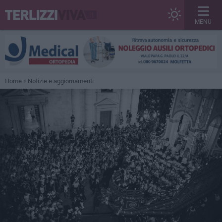
MENU
Home
Notizie e aggiornamenti