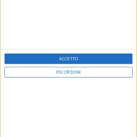
TERLIZZI - 17 FEBBRAIO 2016
Sanità pugliese: Vendola assolto in secondo
grado
Precedente
1
2
...
210
211
212
213
214
ACCETTO
...
Successiva
PIÙ OPZIONI