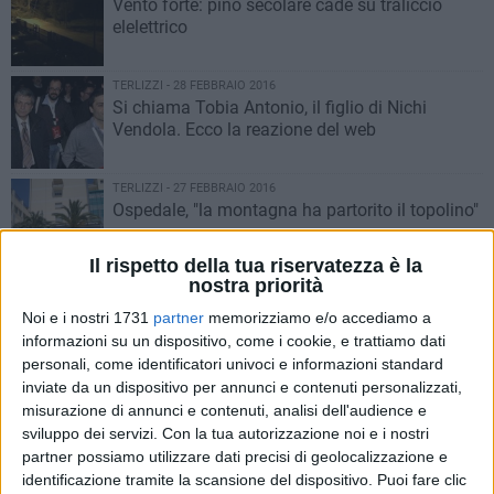
Vento forte: pino secolare cade su traliccio
elelettrico
TERLIZZI - 28 FEBBRAIO 2016
Si chiama Tobia Antonio, il figlio di Nichi
Vendola. Ecco la reazione del web
TERLIZZI - 27 FEBBRAIO 2016
Ospedale, "la montagna ha partorito il topolino"
Il rispetto della tua riservatezza è la
nostra priorità
TERLIZZI - 26 FEBBRAIO 2016
Chiusura Ospedale, Terlizzi scende in piazza
Noi e i nostri 1731
partner
memorizziamo e/o accediamo a
informazioni su un dispositivo, come i cookie, e trattiamo dati
personali, come identificatori univoci e informazioni standard
inviate da un dispositivo per annunci e contenuti personalizzati,
TERLIZZI - 26 FEBBRAIO 2016
misurazione di annunci e contenuti, analisi dell'audience e
Sorpresa, in parrocchia c'è il vescovo
sviluppo dei servizi.
Con la tua autorizzazione noi e i nostri
partner possiamo utilizzare dati precisi di geolocalizzazione e
identificazione tramite la scansione del dispositivo. Puoi fare clic