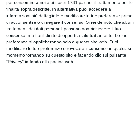
TERLIZZI - 26 FEBBRAIO 2016
per consentire a noi e ai nostri 1731 partner il trattamento per le
Sale giochi lontane dalle scuole e solo in
finalità sopra descritte. In alternativa puoi accedere a
alcune fasce orarie
informazioni più dettagliate e modificare le tue preferenze prima
di acconsentire o di negare il consenso.
Si rende noto che alcuni
trattamenti dei dati personali possono non richiedere il tuo
TERLIZZI - 24 FEBBRAIO 2016
consenso, ma hai il diritto di opporti a tale trattamento. Le tue
Gemmato in tv: "Contro la chiusura del
Sarcone serve una mobilitazione"
preferenze si applicheranno solo a questo sito web. Puoi
modificare le tue preferenze o revocare il consenso in qualsiasi
momento tornando su questo sito e facendo clic sul pulsante
TERLIZZI - 24 FEBBRAIO 2016
"Privacy" in fondo alla pagina web.
#GiùLeManiDalMioOspedale, si alza il tono
della protesta
TERLIZZI - 23 FEBBRAIO 2016
La profezia di Michele Grassi: l'ospedale non
chiuderà
TERLIZZI - 23 FEBBRAIO 2016
Parco Marinelli, anno zero: ecco come
rinascerà il polmone verde di Terlizzi