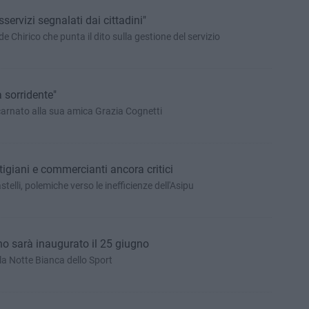
sservizi segnalati dai cittadini"
 Chirico che punta il dito sulla gestione del servizio
a sorridente"
ncarnato alla sua amica Grazia Cognetti
tigiani e commercianti ancora critici
telli, polemiche verso le inefficienze dell'Asipu
ino sarà inaugurato il 25 giugno
a Notte Bianca dello Sport