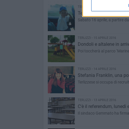
TERLIZZI - 15 APRILE 2016
Terlizzi e i bambini di Ch
Sabato 16 aprile, a partire da
TERLIZZI - 15 APRILE 2016
Dondoli e altalene in arr
Poi toccherà al parco ‘Marine
TERLIZZI - 14 APRILE 2016
Stefania Franklin, una po
Terlizzese si occupa di recrui
TERLIZZI - 13 APRILE 2016
C'è il referendum, lunedì
Il sindaco Gemmato ha firma