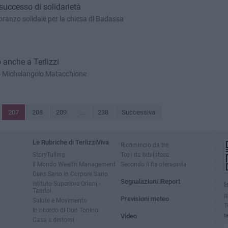
 successo di solidarietà
pranzo solidale per la chiesa di Badassa
anche a Terlizzi
 Michelangelo Matacchione
207
208
209
...
238
Successiva
Le Rubriche di TerlizziViva
Ricomincio da tre
StoryTulling
Topi da biblioteca
Il Mondo Wealth Management
Secondo il fisioterapista
Dens Sano in Corpore Sano
Segnalazioni iReport
Istituto Superiore Oriani -
I
Tandoi
R
Previsioni meteo
Salute e Movimento
T
In ricordo di Don Tonino
Video
t
Casa e dintorni