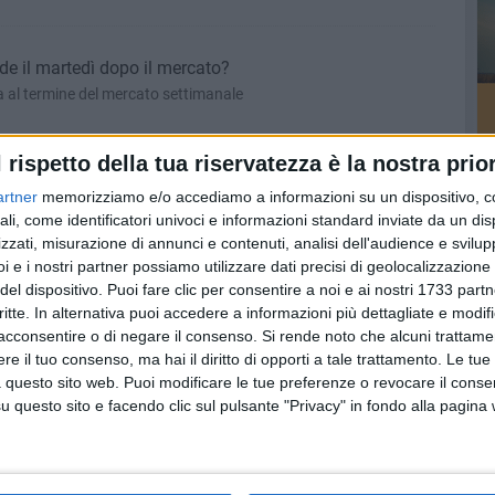
 il martedì dopo il mercato?
ta al termine del mercato settimanale
l rispetto della tua riservatezza è la nostra prior
erlizzi al 9,28%
artner
memorizziamo e/o accediamo a informazioni su un dispositivo, c
ente migliore di quello nazionale
ali, come identificatori univoci e informazioni standard inviate da un di
zzati, misurazione di annunci e contenuti, analisi dell'audience e svilupp
i e i nostri partner possiamo utilizzare dati precisi di geolocalizzazione 
del dispositivo. Puoi fare clic per consentire a noi e ai nostri 1733 partn
 pubblici e al santuario di Sovereto
critte. In alternativa puoi accedere a informazioni più dettagliate e modif
nterno delle scuole
acconsentire o di negare il consenso.
Si rende noto che alcuni trattamen
e il tuo consenso, ma hai il diritto di opporti a tale trattamento. Le tue
 questo sito web. Puoi modificare le tue preferenze o revocare il conse
questo sito e facendo clic sul pulsante "Privacy" in fondo alla pagina
ell'assessore Cataldi ai floricoltori
ioni dell'osservatorio fitosanitario