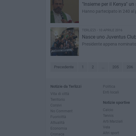
"Insieme per il Kenya" un
Hanno partecipato in 240 al 
TERLIZZI - 10 APRILE 2016
Nasce uno Juventus Club 
Presidente appena nominato
Precedente
1
2
...
205
206
Notizie da Terlizzi
Politica
Enti locali
Vita di città
Territorio
Notizie sportive
Corsivi
Calcio
No Comment
Tennis
Fuoricittà
Arti Marziali
Attualità
Vela
Economia
Altri sport
Cronaca