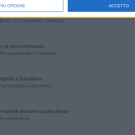
PIÙ OPZIONI
ACCETTO
ernobyl: un convegno sui genitori "senza confini"
lle ore 18, la pinacoteca ‘De Napoli’
ivo al parco comunale
lli’ e a piazza Salvo D’Acquisto
liglotta a Barcellona
ting multilingua a Barcellona
 e martedì prossimi scuole chiuse
to un'ordinanza