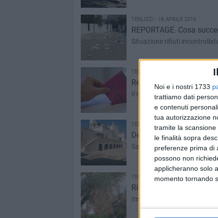
TERLIZZI - 18 APRILE 2016
REPORTAGE. Cosa succede
Situazione rifiuti incontrolla
I
TERLIZZI - 17 APRILE 2016
Referendum, affluenza a T
Noi e i nostri 1733
p
Il dato delle ore 12 è leggerm
trattiamo dati person
e contenuti personali
tua autorizzazione no
TERLIZZI - 15 APRILE 2016
tramite la scansione 
Defibrillatori negli uffici
le finalità sopra des
Saranno installati anche all'i
preferenze prima di 
possono non richieder
applicheranno solo a
TERLIZZI - 15 APRILE 2016
momento tornando su 
Rischio xylella, l'allerta d
Importante seguire le disposiz