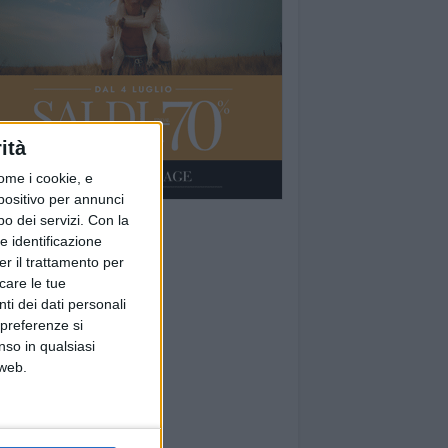
ità
ome i cookie, e
spositivo per annunci
o dei servizi.
Con la
e identificazione
er il trattamento per
icare le tue
ti dei dati personali
 preferenze si
nso in qualsiasi
 web.