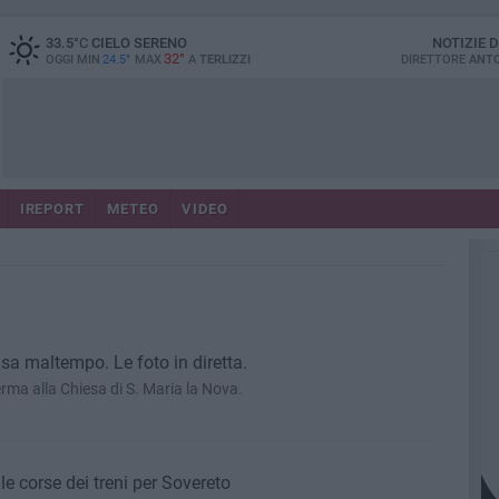
33.5
°C
CIELO SERENO
NOTIZIE 
32°
OGGI MIN
24.5°
MAX
A
TERLIZZI
DIRETTORE
ANTO
IREPORT
METEO
VIDEO
a maltempo. Le foto in diretta.
La Madonna di Sovereto si ferma alla Chiesa di S. Maria la Nova.
e corse dei treni per Sovereto