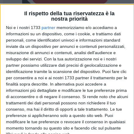
Il rispetto della tua riservatezza è la
nostra priorità
6
A cura di
FRANCESCO PITTÒ
Noi e i nostri 1733
partner
memorizziamo e/o accediamo a
informazioni su un dispositivo, come i cookie, e trattiamo dati
personali, come identificatori univoci e informazioni standard
inviate da un dispositivo per annunci e contenuti personalizzati,
Il prossimo 30 marzo saranno due le compagini terlizzesi a
misurazione di annunci e contenuti, analisi dell'audience e
partecipare alle finali a quattro della Coppa Puglia di serie C
sviluppo dei servizi.
Con la tua autorizzazione noi e i nostri
e D di pallavolo maschile e femminile.
partner possiamo utilizzare dati precisi di geolocalizzazione e
identificazione tramite la scansione del dispositivo. Puoi fare clic
La Città dei fiori, che sarà rappresentata dalla Zest nella
per consentire a noi e ai nostri 1733 partner il trattamento per le
Coppa Puglia di serie C femminile e da Scuola di Pallavolo
finalità sopra descritte. In alternativa puoi accedere a
informazioni più dettagliate e modificare le tue preferenze prima
nella kermesse di serie D maschile, sarà l'unica a vantare
di acconsentire o di negare il consenso.
Si rende noto che alcuni
due squadre che andranno alla ricerca del trofeo che ha
trattamenti dei dati personali possono non richiedere il tuo
visto i suoi albori nella stagione sportiva 98-99.
consenso, ma hai il diritto di opporti a tale trattamento. Le tue
preferenze si applicheranno solo a questo sito web. Puoi
Primo successo terlizzese datato 23 dicembre 2001 con la
modificare le tue preferenze o revocare il consenso in qualsiasi
Volley 2000 Terlizzi
(in foto), che si aggiudicò la coppa
momento tornando su questo sito e facendo clic sul pulsante