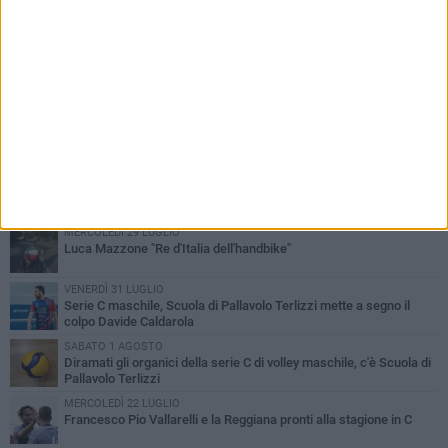
PIÙ LETTI QUESTA SETTIMANA
LUNEDÌ 3 AGOSTO
Paracanoa, Michele Guastamacchia è bicampione d'Italia
DOMENICA 2 AGOSTO
Serie D femminile, ecco gli organici: presente anche Scuola di
Pallavolo
MERCOLEDÌ 29 LUGLIO
Luca Mazzone "Re d'Italia dell'handbike"
VENERDÌ 31 LUGLIO
Serie C maschile, Scuola di Pallavolo Terlizzi mette a segno il
colpo Davide Caldarola
SABATO 1 AGOSTO
Diramati gli organici della serie C di volley maschile, c'è Scuola di
Pallavolo Terlizzi
MERCOLEDÌ 22 LUGLIO
Francesco Pio Vallarelli e la Reggiana pronti alla stagione in C