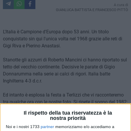
A cura di
GIANLUCA BATTISTA E FRANCESCO PITTÒ
L'Italia è Campione d'Europa dopo 53 anni. Un titolo
conquistato sin qui l'unica volta nel 1968 grazie alle reti di
Gigi Riva e Pierino Anastasi.
Stanotte gli azzurri di Roberto Mancini ci hanno riportato sul
tetto del vecchio continente. Decisive le parate di Gigio
Donnarumma nella serie ai calci di rigori. Italia batte
Inghilterra 4-3 d.c.r.
Ed intanto è esplosa la festa a Terlizzi che vi racconteremo
tra qualche ora con le nostre foto. Si ripete il sogno del 1982:
era l'11 luglio allora e ci prendemmo il mondo, stanotte ci
Il rispetto della tua riservatezza è la
siamo presi l'Europa dopo il periodo più buio della
nostra priorità
Repubblica.
Noi e i nostri 1733
partner
memorizziamo e/o accediamo a