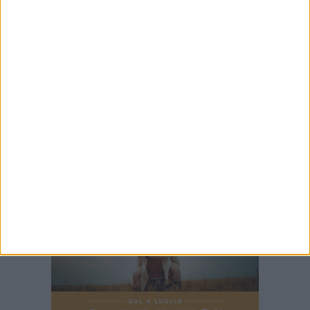
5 AGOSTO 2026
Sanità, il sottosegretario Gemmato stoppa le
polemiche di Decaro - VIDEO
5 AGOSTO 2026
Campagna olivicola, bando per la gestione
della foresteria Palachicoli
5 AGOSTO 2026
Raccolta plastica al collasso, ma l'assessora
Ciliento prova a spegnere le polemiche