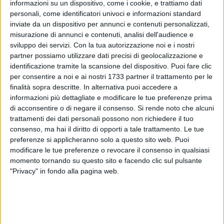
informazioni su un dispositivo, come i cookie, e trattiamo dati
Tutti, grandi e piccini, si sono riversati per le strade del centro
personali, come identificatori univoci e informazioni standard
ed è stata una nottata pazza.
inviate da un dispositivo per annunci e contenuti personalizzati,
misurazione di annunci e contenuti, analisi dell'audience e
sviluppo dei servizi.
Con la tua autorizzazione noi e i nostri
Intanto ciò che resta è una immensa gioia di popolo, di un
partner possiamo utilizzare dati precisi di geolocalizzazione e
popolo che in quella stessa piazza aveva visto l'emblema
identificazione tramite la scansione del dispositivo. Puoi fare clic
del dolore quando il lockdown aveva chiuso tutti in casa. Il
per consentire a noi e ai nostri 1733 partner il trattamento per le
successo azzurro, come spesso capita nel calcio, è anche
finalità sopra descritte. In alternativa puoi accedere a
una spinta al Paese affinché esca al più presto dall'incubo
informazioni più dettagliate e modificare le tue preferenze prima
Covid.
di acconsentire o di negare il consenso.
Si rende noto che alcuni
trattamenti dei dati personali possono non richiedere il tuo
consenso, ma hai il diritto di opporti a tale trattamento. Le tue
Siamo Campioni d'Europa nel calcio e quei ragazzi sono
preferenze si applicheranno solo a questo sito web. Puoi
stati degni di una nazione che li ha amati sin dalle
modificare le tue preferenze o revocare il consenso in qualsiasi
qualificazioni per il gioco brillante espresso.
momento tornando su questo sito e facendo clic sul pulsante
"Privacy" in fondo alla pagina web.
11 luglio 2021, Pietro Anastasi da lassù lascia il testimone a
Gigio Donnarumma, Leonardo Bonucci e compagni. 53 anni
dopo ci sediamo sul trono del vecchio continente.