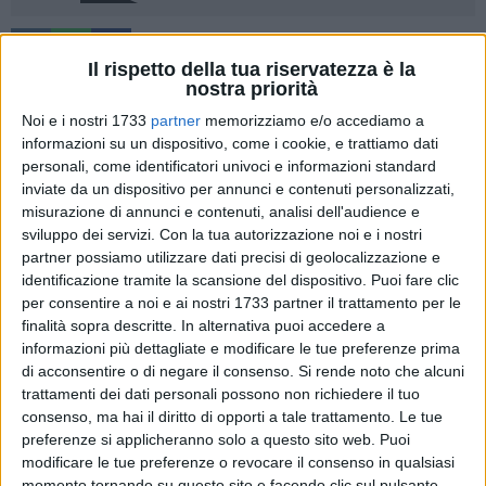
22
A cura di
Il rispetto della tua riservatezza è la
FRANCESCO PITTÒ
nostra priorità
Noi e i nostri 1733
partner
memorizziamo e/o accediamo a
informazioni su un dispositivo, come i cookie, e trattiamo dati
Al palasport "Sandro Pertini", nel 14° turno del girone A del
personali, come identificatori univoci e informazioni standard
campionato di serie D di pallavolo femminile, la
inviate da un dispositivo per annunci e contenuti personalizzati,
Supermercati Antonelli Scuola di Pallavolo Terlizzi deve
misurazione di annunci e contenuti, analisi dell'audience e
arrendersi con il punteggio di 3-1 (25-23, 24-26, 25-18) al
sviluppo dei servizi.
Con la tua autorizzazione noi e i nostri
cospetto delle locali del Noha Volley & Sport.
partner possiamo utilizzare dati precisi di geolocalizzazione e
identificazione tramite la scansione del dispositivo. Puoi fare clic
per consentire a noi e ai nostri 1733 partner il trattamento per le
La cronaca della gara
finalità sopra descritte. In alternativa puoi accedere a
Nojane e terlizzesi navigano punto a punto sino allo
informazioni più dettagliate e modificare le tue preferenze prima
rettilineo finale del primo parziale della gara che si disputa
di acconsentire o di negare il consenso.
Si rende noto che alcuni
sulle tavole del "PalaPertini". Lo sprint è delle locali che
trattamenti dei dati personali possono non richiedere il tuo
chiudono con il parziale di 25-23.
consenso, ma hai il diritto di opporti a tale trattamento. Le tue
Il secondo gioco parla terlizzese con le ragazze allenate da
preferenze si applicheranno solo a questo sito web. Puoi
modificare le tue preferenze o revocare il consenso in qualsiasi
mister Ernesto Assisi che caparbiamente riequilibrano la
momento tornando su questo sito e facendo clic sul pulsante