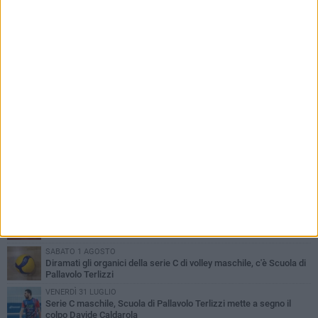
PIÙ LETTI QUESTA SETTIMANA
LUNEDÌ 3 AGOSTO
Paracanoa, Michele Guastamacchia è bicampione d'Italia
DOMENICA 2 AGOSTO
Serie D femminile, ecco gli organici: presente anche Scuola di
Pallavolo
SABATO 1 AGOSTO
Diramati gli organici della serie C di volley maschile, c'è Scuola di
Pallavolo Terlizzi
VENERDÌ 31 LUGLIO
Serie C maschile, Scuola di Pallavolo Terlizzi mette a segno il
colpo Davide Caldarola