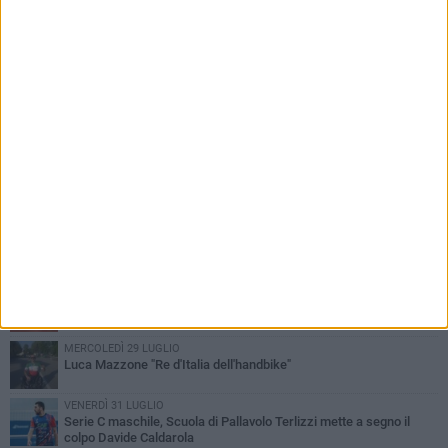
PIÙ LETTI QUESTA SETTIMANA
LUNEDÌ 3 AGOSTO
Paracanoa, Michele Guastamacchia è bicampione d'Italia
DOMENICA 2 AGOSTO
Serie D femminile, ecco gli organici: presente anche Scuola di
Pallavolo
MERCOLEDÌ 29 LUGLIO
Luca Mazzone "Re d'Italia dell'handbike"
VENERDÌ 31 LUGLIO
Serie C maschile, Scuola di Pallavolo Terlizzi mette a segno il
colpo Davide Caldarola