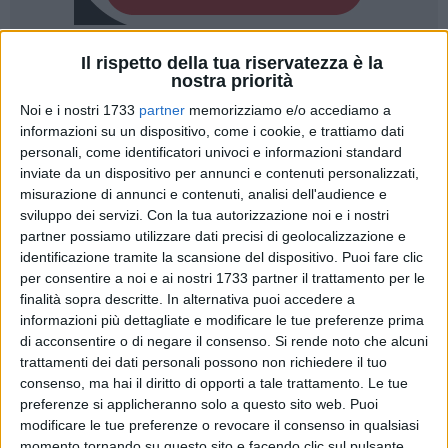
Il rispetto della tua riservatezza è la
2
A cura di
nostra priorità
FRANCESCO PITTÒ
Noi e i nostri 1733
partner
memorizziamo e/o accediamo a
informazioni su un dispositivo, come i cookie, e trattiamo dati
personali, come identificatori univoci e informazioni standard
Il primo fine settimana sportivo del mese di novembre vedrà
inviate da un dispositivo per annunci e contenuti personalizzati,
tre squadre terlizzesi impegnate sul proprio campo, la Zest,
misurazione di annunci e contenuti, analisi dell'audience e
la Real Olimpia e di la Scuola di Pallavolo, mentre sarà il
sviluppo dei servizi.
Con la tua autorizzazione noi e i nostri
Futsal Terlizzi sarà impegnato in trasferta.
partner possiamo utilizzare dati precisi di geolocalizzazione e
identificazione tramite la scansione del dispositivo. Puoi fare clic
per consentire a noi e ai nostri 1733 partner il trattamento per le
finalità sopra descritte. In alternativa puoi accedere a
Sabato 4 novembre
informazioni più dettagliate e modificare le tue preferenze prima
Calcio a 5, Serie C1 – Il Futsal Terlizzi fa visita al C.U.S. Bari
di acconsentire o di negare il consenso.
Si rende noto che alcuni
La prima compagine terlizzese a scendere in campo in
trattamenti dei dati personali possono non richiedere il tuo
consenso, ma hai il diritto di opporti a tale trattamento. Le tue
questo fine settimana sarà il Futsal Terlizzi. Alle 16.00 di
preferenze si applicheranno solo a questo sito web. Puoi
sabato 4 novembre, nel 9° turno del campionato di serie C1
modificare le tue preferenze o revocare il consenso in qualsiasi
di calcio a 5, i ragazzi allenati da mister Nico Cirillo, reduci
momento tornando su questo sito e facendo clic sul pulsante