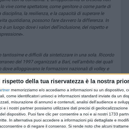
i lo vive come spettatore, come genitore o come parte di
isciplina, la resilienza, e la capacità di superare le
a vita quotidiana, possono fare davvero la differenza. In
co è un luogo dove i valori dell'inclusione, del rispetto e
spressione
».
tantissime e difficili da sintetizzare in una sola. Ricordo
raneo del 1997 organizzati a Bari, nell'ambito dei quali
io dove alloggiavano le formazioni nazionali di volley e
ntesto, sono stato protagonista di un episodio di grande
l rispetto della tua riservatezza è la nostra prior
a ed ex Jugoslavia, notoriamente contrapposte per motivi
veva dichiarato la sua indipendenza dalla federazione
artner
memorizziamo e/o accediamo a informazioni su un dispositivo, c
ndo la Guerra di Indipendenza Croata, che era uno dei
ali, come identificatori univoci e informazioni standard inviate da un di
zzati, misurazione di annunci e contenuti, analisi dell'audience e svilupp
oslave. Pertanto, nel 1997, la Croazia era un paese
i e i nostri partner possiamo utilizzare dati precisi di geolocalizzazione 
ne Jugoslava. Nel contesto dei Giochi del Mediterraneo, la
del dispositivo. Puoi fare clic per consentire a noi e ai nostri 1733 partn
razione di Serbia e Montenegro (la "Repubblica Federale
critte. In alternativa puoi accedere a informazioni più dettagliate e modif
ecipava come nazione separata. Le due nazioni, quindi,
acconsentire o di negare il consenso.
Si rende noto che alcuni trattamen