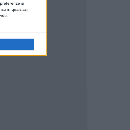
 preferenze si
nso in qualsiasi
 web.