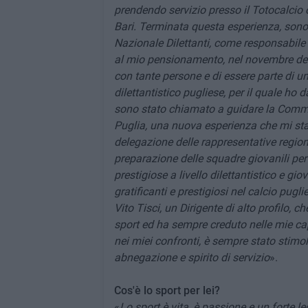
prendendo servizio presso il Totocalci
Bari. Terminata questa esperienza, sono 
Nazionale Dilettanti, come responsabile d
al mio pensionamento, nel novembre del 
con tante persone e di essere parte di u
dilettantistico pugliese, per il quale ho
sono stato chiamato a guidare la Commis
Puglia, una nuova esperienza che mi sta
delegazione delle rappresentative regio
preparazione delle squadre giovanili per 
prestigiose a livello dilettantistico e gi
gratificanti e prestigiosi nel calcio pugli
Vito Tisci, un Dirigente di alto profilo, 
sport ed ha sempre creduto nelle mie ca
nei miei confronti, è sempre stato stim
abnegazione e spirito di servizio
».
Cos'è lo sport per lei?
«
Lo sport è vita, è passione e un forte 