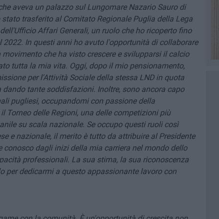
o che aveva un palazzo sul Lungomare Nazario Sauro di
stato trasferito al Comitato Regionale Puglia della Lega
ell'Ufficio Affari Generali, un ruolo che ho ricoperto fino
2022. In questi anni ho avuto l'opportunità di collaborare
n movimento che ha visto crescere e svilupparsi il calcio
 dato tutta la mia vita. Oggi, dopo il mio pensionamento,
sione per l'Attività Sociale della stessa LND in quota
 dando tante soddisfazioni. Inoltre, sono ancora capo
nali pugliesi, occupandomi con passione della
il Torneo delle Regioni, una delle competizioni più
ovanile su scala nazionale. Se occupo questi ruoli così
ese e nazionale, il merito è tutto da attribuire al Presidente
che conosco dagli inizi della mia carriera nel mondo dello
pacità professionali. La sua stima, la sua riconoscenza
olo per dedicarmi a questo appassionante lavoro con
legame con la comunità. È un'opportunità di crescita non