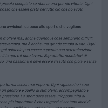
ni piccola conquista sembrava una grande vittoria. Ogni
 posso che essere grato per tutto ciò che ho avuto
ono avvicinati da poco allo sport o che vogliono
non mollare mai, anche quando le cose sembrano difficili.
perseveranza, ma è anche una grande scuola di vita. Ogni
e ogni ostacolo può essere superato con determinazione.
 il tempo e il duro lavoro. Soprattutto, ricordatevi di
gioco, una passione, e deve essere vissuto con gioia e senza
upporto, ma senza mai imporre. Ogni ragazzo ha i suoi
di un genitore è quello di stimolarlo, accompagnarlo e
 pressione. Lo sport deve essere un'opportunità di
osa più importante è che i ragazzi si sentano liberi di
proprie capacità in un ambiente sano e sereno
».