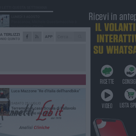
Ù LETTI QUESTA SETTIMANA
LUNEDÌ 3 AGOSTO
Paracanoa, Michele Guastamacchia è
bicampione d'Italia
DA
TERLIZZI
DOMENICA 2 AGOSTO
APP
Serie D femminile, ecco gli organici:
NIO QUINTO
presente anche Scuola di Pallavolo
SABATO 1 AGOSTO
Diramati gli organici della serie C di volley
maschile, c'è Scuola di Pallavolo Terlizzi
VENERDÌ 31 LUGLIO
Serie C maschile, Scuola di Pallavolo
Terlizzi mette a segno il colpo Davide
ldarola
MERCOLEDÌ 29 LUGLIO
Luca Mazzone "Re d'Italia dell'handbike"
SABATO 25 LUGLIO
Terremoto in casa Scuola di Pallavolo
Terlizzi, vanno via in tre