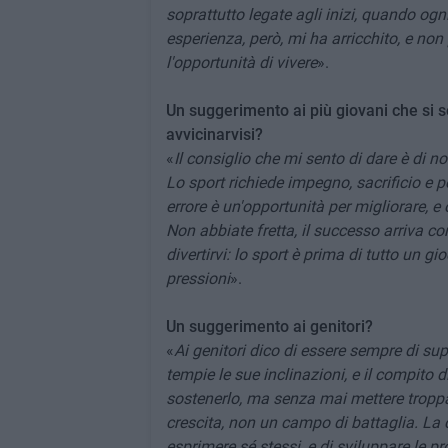
soprattutto legate agli inizi, quando og
esperienza, però, mi ha arricchito, e non
l'opportunità di vivere
».
Un suggerimento ai più giovani che si s
avvicinarvisi?
«
Il consiglio che mi sento di dare è di 
Lo sport richiede impegno, sacrificio e 
errore è un'opportunità per migliorare, 
Non abbiate fretta, il successo arriva con
divertirvi: lo sport è prima di tutto un 
pressioni
».
Un suggerimento ai genitori?
«
Ai genitori dico di essere sempre di s
tempie le sue inclinazioni, e il compito 
sostenerlo, ma senza mai mettere troppa
crescita, non un campo di battaglia. La c
esprimere sé stessi, e di sviluppare le 