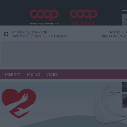
PI
24.5
°C
CIELO SERENO
NOTIZIE 
33.5°
OGGI MIN
24.5°
MAX
A
TERLIZZI
DIRETTORE
ANTO
IREPORT
METEO
VIDEO
Ca