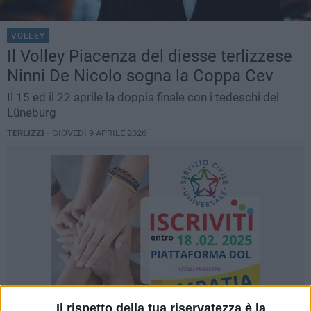
VOLLEY
Il Volley Piacenza del diesse terlizzese
Ninni De Nicolo sogna la Coppa Cev
Il 15 ed il 22 aprile la doppia finale con i tedeschi del
Lüneburg
TERLIZZI -
GIOVEDÌ 9 APRILE 2026
Il rispetto della tua riservatezza è la