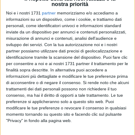
nostra priorità
Noi e i nostri 1731
partner
memorizziamo e/o accediamo a
informazioni su un dispositivo, come i cookie, e trattiamo dati
A cura di
personali, come identificatori univoci e informazioni standard
FRANCESCO PITTÒ
inviate da un dispositivo per annunci e contenuti personalizzati,
misurazione di annunci e contenuti, analisi dell'audience e
sviluppo dei servizi.
Con la tua autorizzazione noi e i nostri
Il
Volley You Energy Piacenza del direttore sportivo
partner possiamo utilizzare dati precisi di geolocalizzazione e
terlizzese Ninni De Nicolo
sogna la Coppa Cev di pallavolo
identificazione tramite la scansione del dispositivo. Puoi fare clic
maschile. Gli avversari dei piacentini nella doppia finale, che
per consentire a noi e ai nostri 1731 partner il trattamento per le
finalità sopra descritte. In alternativa puoi accedere a
andrà in scena mercoledì 15 aprile a Lunenburgo e il 22
informazioni più dettagliate e modificare le tue preferenze prima
aprile al "PalaBanca" di Piacenza, saranno i tedeschi del
di acconsentire o di negare il consenso.
Si rende noto che alcuni
Spielgemeinschaft Volleyball Gellersen Lüneburg.
trattamenti dei dati personali possono non richiedere il tuo
consenso, ma hai il diritto di opporti a tale trattamento. Le tue
Piacentini che hanno sofferto soltanto nei sedicesimi di
preferenze si applicheranno solo a questo sito web. Puoi
finale, allorquando dopo il 3-1 in terra emiliana, avevano
modificare le tue preferenze o revocare il consenso in qualsiasi
perso 3-1 del Ceske Budejovice soltanto dopo il set
momento tornando su questo sito e facendo clic sul pulsante
"Privacy" in fondo alla pagina web.
supplementare vinto con il punteggio di 17-19.
Per il resto, il percorso della squadra allestita con pazienza