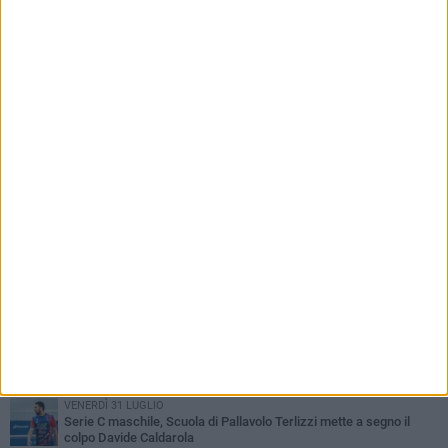
PIÙ LETTI QUESTA SETTIMANA
LUNEDÌ 3 AGOSTO
Paracanoa, Michele Guastamacchia è bicampione d'Italia
DOMENICA 2 AGOSTO
Serie D femminile, ecco gli organici: presente anche Scuola di
Pallavolo
SABATO 1 AGOSTO
Diramati gli organici della serie C di volley maschile, c'è Scuola di
Pallavolo Terlizzi
VENERDÌ 31 LUGLIO
Serie C maschile, Scuola di Pallavolo Terlizzi mette a segno il
colpo Davide Caldarola