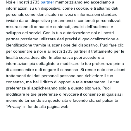
Noi e i nostri 1733
partner
memorizziamo e/o accediamo a
informazioni su un dispositivo, come i cookie, e trattiamo dati
7
A cura di
personali, come identificatori univoci e informazioni standard
FRANCESCO PITTÒ
inviate da un dispositivo per annunci e contenuti personalizzati,
misurazione di annunci e contenuti, analisi dell'audience e
sviluppo dei servizi.
Con la tua autorizzazione noi e i nostri
partner possiamo utilizzare dati precisi di geolocalizzazione e
La lunga giornata del Sabato Santo per la Zest Terlizzi e per
identificazione tramite la scansione del dispositivo. Puoi fare clic
i suoi tifosi più accaniti inizierà intorno alle 8.30, quando le
per consentire a noi e ai nostri 1733 partner il trattamento per le
ragazze allenate da mister Mauro Cosimo Panunzio si sono
finalità sopra descritte. In alternativa puoi accedere a
messe in viaggio alla volta di Capurso. Loreta Gagliardi e
informazioni più dettagliate e modificare le tue preferenze prima
compagne alle 11.00 affronteranno l'Asem Volley Bari sul
di acconsentire o di negare il consenso.
Si rende noto che alcuni
rettangolo di gara del "PalaLivantino" nella semifinale della
trattamenti dei dati personali possono non richiedere il tuo
consenso, ma hai il diritto di opporti a tale trattamento. Le tue
Coppa Puglia di serie C di pallavolo femminile.
preferenze si applicheranno solo a questo sito web. Puoi
In caso di vittoria contro le ragazze allenate da mister
modificare le tue preferenze o revocare il consenso in qualsiasi
Alessandro Girgenti, Loreta Gagliardi e compagne, alle 17.00,
momento tornando su questo sito e facendo clic sul pulsante
proveranno a portare a casa il trofeo affrontando nella
"Privacy" in fondo alla pagina web.
finalissima che si terrà al "PalaPadovano" la vincitrice
dell'altra semifinale, che sempre alle 11.00, avrà visto
prevalere una tra le padrone di casa della Combivox Orsacuti