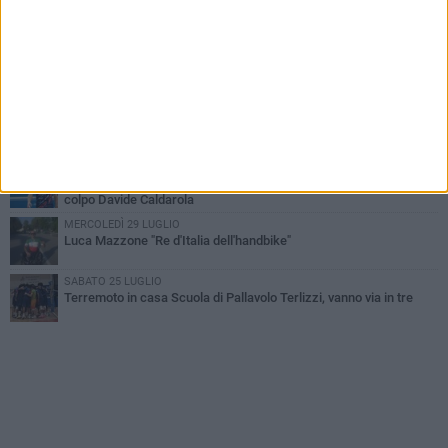
Paracanoa, Michele Guastamacchia è bicampione d'Italia
DOMENICA 2 AGOSTO
Serie D femminile, ecco gli organici: presente anche Scuola di
Pallavolo
SABATO 1 AGOSTO
Diramati gli organici della serie C di volley maschile, c'è Scuola di
Pallavolo Terlizzi
VENERDÌ 31 LUGLIO
Serie C maschile, Scuola di Pallavolo Terlizzi mette a segno il
colpo Davide Caldarola
MERCOLEDÌ 29 LUGLIO
Luca Mazzone "Re d'Italia dell'handbike"
SABATO 25 LUGLIO
Terremoto in casa Scuola di Pallavolo Terlizzi, vanno via in tre