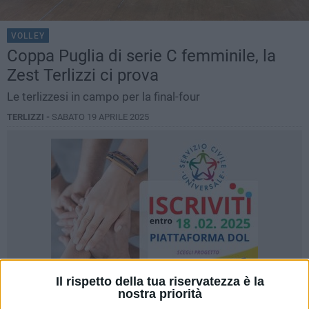
VOLLEY
Coppa Puglia di serie C femminile, la
Zest Terlizzi ci prova
Le terlizzesi in campo per la final-four
TERLIZZI -
SABATO 19 APRILE 2025
Il rispetto della tua riservatezza è la
nostra priorità