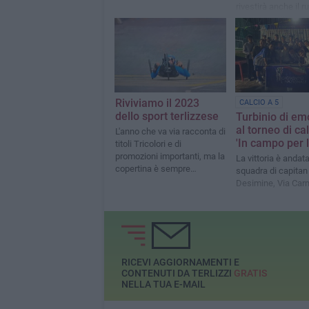
rivestirà anche il r
preparatrice atleti
Riviviamo il 2023
CALCIO A 5
dello sport terlizzese
Turbinio di em
al torneo di ca
L'anno che va via racconta di
'In campo per l
titoli Tricolori e di
promozioni importanti, ma la
La vittoria è andata
copertina è sempre
squadra di capitan
dell'iridato Luca Mazzone
Desimine, Via Car
RICEVI AGGIORNAMENTI E
CONTENUTI DA TERLIZZI
GRATIS
NELLA TUA E-MAIL