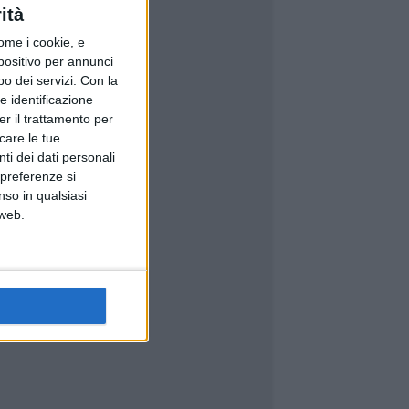
ità
ome i cookie, e
spositivo per annunci
o dei servizi.
Con la
e identificazione
er il trattamento per
icare le tue
ti dei dati personali
 preferenze si
nso in qualsiasi
 web.