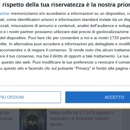
l rispetto della tua riservatezza è la nostra prior
artner
memorizziamo e/o accediamo a informazioni su un dispositivo, c
ali, come identificatori univoci e informazioni standard inviate da un di
zzati, misurazione di annunci e contenuti, analisi dell'audience e svilupp
i e i nostri partner possiamo utilizzare dati precisi di geolocalizzazione 
del dispositivo. Puoi fare clic per consentire a noi e ai nostri 1733 partn
critte. In alternativa puoi accedere a informazioni più dettagliate e modif
acconsentire o di negare il consenso.
Si rende noto che alcuni trattamen
e il tuo consenso, ma hai il diritto di opporti a tale trattamento. Le tue
 questo sito web. Puoi modificare le tue preferenze o revocare il conse
questo sito e facendo clic sul pulsante "Privacy" in fondo alla pagina
PIÙ OPZIONI
ACCETTO
7 AGOSTO 2026
e dal
Nella notte tra il 7 e l'8 agosto il
 scuola
Santuario di Sovereto resterà
aperto