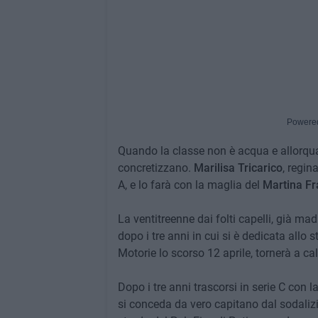
Powere
Quando la classe non è acqua e allorquan
concretizzano.
Marilisa Tricarico
, regina
A, e lo farà con la maglia del
Martina F
La ventitreenne dai folti capelli, già ma
dopo i tre anni in cui si è dedicata allo
Motorie lo scorso 12 aprile, tornerà a cal
Dopo i tre anni trascorsi in serie C con l
si conceda da vero capitano dal sodalizi