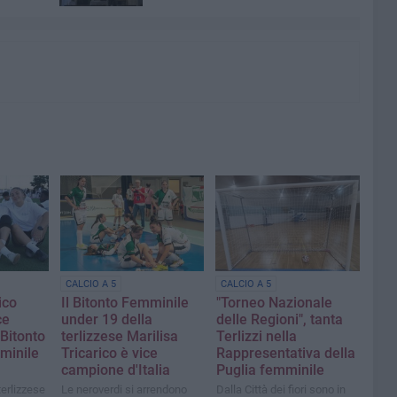
CALCIO A 5
CALCIO A 5
ico
Il Bitonto Femminile
"Torneo Nazionale
ce
under 19 della
delle Regioni", tanta
 Bitonto
terlizzese Marilisa
Terlizzi nella
minile
Tricarico è vice
Rappresentativa della
campione d'Italia
Puglia femminile
erlizzese
Le neroverdi si arrendono
Dalla Città dei fiori sono in