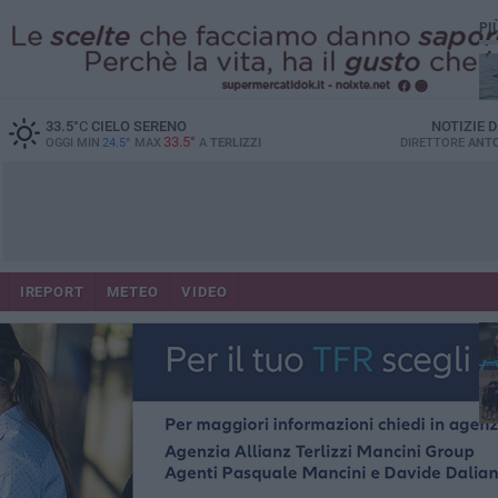
PI
33.5
°C
CIELO SERENO
NOTIZIE 
33.5°
OGGI MIN
24.5°
MAX
A
TERLIZZI
DIRETTORE
ANTO
IREPORT
METEO
VIDEO
Ca