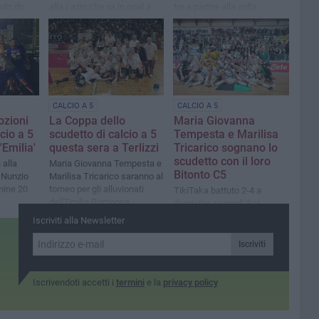
uolo do
alla Lazio che va in goal a
tre a partire alla volta
ca
due minuti dal termine
dell'Emilia Romagna
CALCIO A 5
CALCIO A 5
ozioni
La Coppa dello
Maria Giovanna
lcio a 5
scudetto di calcio a 5
Tempesta e Marilisa
'Emilia'
questa sera a Terlizzi
Tricarico sognano lo
scudetto con il loro
 alla
Maria Giovanna Tempesta e
Bitonto C5
 Nunzio
Marilisa Tricarico saranno al
mine 20
torneo per gli alluvionati
TikiTaka battuto 2-4 a
dell'Emilia Romagna
domicilio, venerdì 9 al
'PalaPansini' di Giovinazzo
Iscriviti alla Newsletter
potrebbe essere festa
Tricolore
Iscriviti
Iscrivendoti accetti i
termini
e la
privacy policy