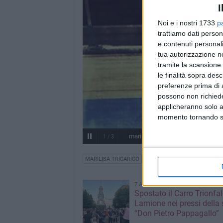
I
Noi e i nostri 1733
p
trattiamo dati person
e contenuti personali
tua autorizzazione no
tramite la scansione 
le finalità sopra des
preferenze prima di 
possono non richieder
applicheranno solo a
momento tornando su 
marilisa tricarico
1
/
3
MARILISA TRICARICO
7 AGOSTO 2026
Spostato il Carro Trionfal
Lamione nei pressi della
“Don Pietro Pappagallo”