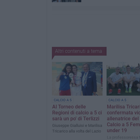
Altri contenuti a tema
CALCIO A 5
CALCIO A 5
Al Torneo delle
Marilisa Tricar
Regioni di calcio a 5 ci
confermata vi
sarà un po' di Terlizzi
allenatrice del
Calcio a 5 Fem
Giuseppe Gialluisi e Marilisa
under 19
Tricarico alla volta del Lazio
La professoressa t