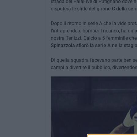
strada del PalaFive di Putignano dove n
disputerà le sfide
del girone C della ser
Dopo il ritorno in serie A che la vide pr
l'intraprendete bomber Tricarico, ha un a
nostra Terlizzi. Calcio a 5 femminile ch
Spinazzola sfiorò la serie A nella stag
Di quella squadra facevano parte ben sei
campi a divertire il pubblico, divertendo