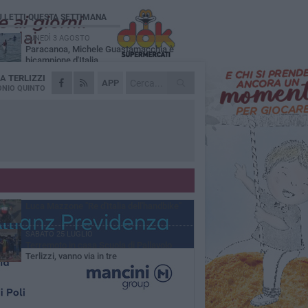
Ù LETTI QUESTA SETTIMANA
LUNEDÌ 3 AGOSTO
Paracanoa, Michele Guastamacchia è
bicampione d'Italia
DA
TERLIZZI
DOMENICA 2 AGOSTO
APP
Serie D femminile, ecco gli organici:
NIO QUINTO
presente anche Scuola di Pallavolo
SABATO 1 AGOSTO
Diramati gli organici della serie C di volley
maschile, c'è Scuola di Pallavolo Terlizzi
VENERDÌ 31 LUGLIO
Serie C maschile, Scuola di Pallavolo
Terlizzi mette a segno il colpo Davide
ldarola
MERCOLEDÌ 29 LUGLIO
Luca Mazzone "Re d'Italia dell'handbike"
SABATO 25 LUGLIO
Terremoto in casa Scuola di Pallavolo
Terlizzi, vanno via in tre