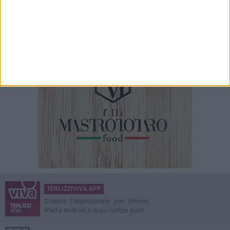
TERLIZZIVIVA APP
Scarica l'applicazione per iPhone,
iPad e Android e ricevi notizie push