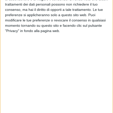
trattamenti dei dati personali possono non richiedere il tuo
5 NOVEMBRE 2022
Coronavirus, 5 vittime in Puglia nelle ultime ore
consenso, ma hai il diritto di opporti a tale trattamento. Le tue
preferenze si applicheranno solo a questo sito web. Puoi
modificare le tue preferenze o revocare il consenso in qualsiasi
momento tornando su questo sito e facendo clic sul pulsante
2 NOVEMBRE 2022
"Privacy" in fondo alla pagina web.
Coronavirus, in Puglia ricoverati 191 pazienti
31 OTTOBRE 2022
Covid Puglia, 853 nuovi casi nel fine settimana
30 OTTOBRE 2022
Covid, in Puglia di nuovo verso quota 200
ricoverati
29 OTTOBRE 2022
Coronavirus, oltre 1200 i casi registrati in
Puglia nelle ultime ore