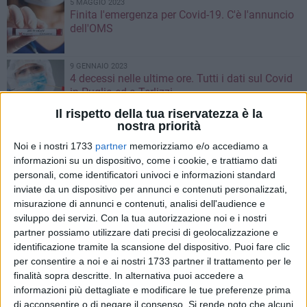
5 MAGGIO 2023
Finita l'emergenza per Covid-19. C'è l'annuncio
dell'OMS
9 GENNAIO 2023
4 decessi nelle ultime ore. Tutti i dati sul Covid
in Puglia ed a Terlizzi
Il rispetto della tua riservatezza è la
nostra priorità
3 GENNAIO 2023
Covid, svolta su asintomatici: dopo 5 giorni
Noi e i nostri 1733
partner
memorizziamo e/o accediamo a
potranno uscire senza tampone
informazioni su un dispositivo, come i cookie, e trattiamo dati
personali, come identificatori univoci e informazioni standard
inviate da un dispositivo per annunci e contenuti personalizzati,
9 NOVEMBRE 2022
misurazione di annunci e contenuti, analisi dell'audience e
Vaccini anti-Covid, tutti i dati aggiornati di
sviluppo dei servizi.
Con la tua autorizzazione noi e i nostri
Terlizzi
partner possiamo utilizzare dati precisi di geolocalizzazione e
identificazione tramite la scansione del dispositivo. Puoi fare clic
6 NOVEMBRE 2022
per consentire a noi e ai nostri 1733 partner il trattamento per le
In Puglia quasi 1200 casi di Covid nelle ultime
finalità sopra descritte. In alternativa puoi accedere a
ore
informazioni più dettagliate e modificare le tue preferenze prima
di acconsentire o di negare il consenso.
Si rende noto che alcuni