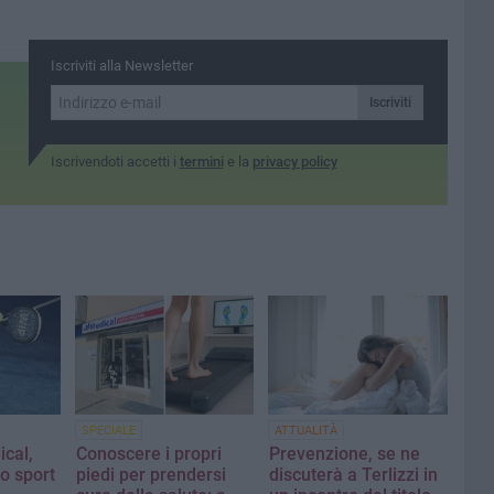
Iscriviti alla Newsletter
Iscriviti
Iscrivendoti accetti i
termini
e la
privacy policy
SPECIALE
ATTUALITÀ
cal,
Conoscere i propri
Prevenzione, se ne
lo sport
piedi per prendersi
discuterà a Terlizzi in