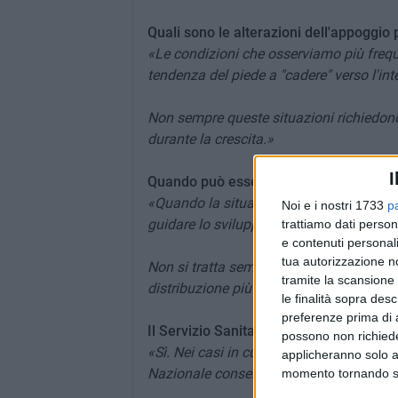
Quali sono le alterazioni dell'appoggio
«Le condizioni che osserviamo più freque
tendenza del piede a "cadere" verso l'inte
Non sempre queste situazioni richiedono
durante la crescita.»
I
Quando può essere indicato l'utilizzo d
«Quando la situazione clinica lo richiede
Noi e i nostri 1733
p
guidare lo sviluppo del piede verso un a
trattiamo dati person
e contenuti personali
tua autorizzazione no
Non si tratta semplicemente di sostenere
tramite la scansione 
distribuzione più corretta dei carichi du
le finalità sopra des
preferenze prima di 
Il Servizio Sanitario Nazionale prevede 
possono non richieder
«Sì. Nei casi in cui sia presente una condi
applicheranno solo a
Nazionale consente la fornitura dei plant
momento tornando su 