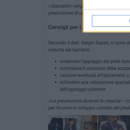
I dispositivi vengono realizzati presso o
prescrizione di uno specialista, generalm
Consigli per i genitori
Secondo il dott. Sergio Squeo, ci sono al
crescita dei bambini:
osservare l'appoggio dei piedi du
controllare il consumo delle scarp
valutare eventuali affaticamenti o d
richiedere una valutazione special
dell'appoggio plantare
«La prevenzione durante la crescita
– co
per favorire lo sviluppo corretto del pied