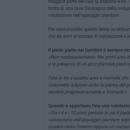
maggior parte dei casi la risposta è no. 
tratta di una fase fisiologica dello svil
valutazione dell'appoggio plantare.
Per approfondire questo tema ne abbiamo
che da anni si occupa di valutazione e p
Il piede piatto nei bambini è sempre m
«Non necessariamente. Nei primi anni di
e la presenza di un arco plantare poco ev
Fino ai tre o quattro anni è normale che 
cuscinetto adiposo sotto la pianta del pi
tendere progressivamente a formarsi.»
Quando è opportuno fare una valutazi
«Tra i 4 e i 10 anni, periodo in cui il pi
valutazione dell'appoggio plantare, sop
ruotare verso l'interno oppure un consum