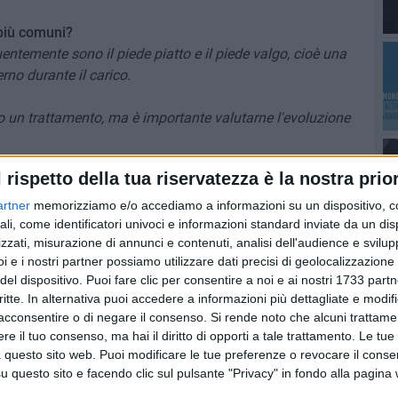
 più comuni?
ntemente sono il piede piatto e il piede valgo, cioè una
rno durante il carico.
 un trattamento, ma è importante valutarne l'evoluzione
l rispetto della tua riservatezza è la nostra prior
i un plantare ortopedico?
, il plantare ortopedico su misura può contribuire a
artner
memorizziamo e/o accediamo a informazioni su un dispositivo, c
ppoggio più equilibrato.
ali, come identificatori univoci e informazioni standard inviate da un di
zzati, misurazione di annunci e contenuti, analisi dell'audience e svilupp
i e i nostri partner possiamo utilizzare dati precisi di geolocalizzazione 
 il piede, ma di accompagnarne la crescita e favorire una
del dispositivo. Puoi fare clic per consentire a noi e ai nostri 1733 partn
rante il cammino.»
critte. In alternativa puoi accedere a informazioni più dettagliate e modif
acconsentire o di negare il consenso.
Si rende noto che alcuni trattamen
la gratuità dei plantari?
e il tuo consenso, ma hai il diritto di opporti a tale trattamento. Le tue
zione clinica che lo giustifichi, il Servizio Sanitario
 questo sito web. Puoi modificare le tue preferenze o revocare il conse
ari ortopedici.
questo sito e facendo clic sul pulsante "Privacy" in fondo alla pagina