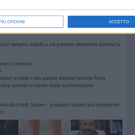
fficine ortopediche convenzionate, sulla base della
ente ortopedico o fisiatra.»
PIÙ OPZIONI
ACCETTO
cuni semplici aspetti a cui prestare attenzione durante la
rante il cammino
e
olori ai piedi o alle gambe durante l'attività fisica
istica quando si hanno dubbi sull'evoluzione
nclude il dott. Squeo –
è spesso l'alleato più importante
e.»