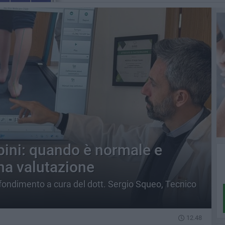
bini: quando è normale e
na valutazione
ofondimento a cura del dott. Sergio Squeo, Tecnico
12.48