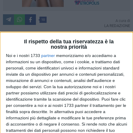
10
A cura di
LA REDAZIONE
Il rispetto della tua riservatezza è la
nostra priorità
Prima l'attacco di Francesco Barione (
clicca qui
), ora la
replica dell'assessore ai Parchi e Giardini, Gaetano Minutillo.
Noi e i nostri 1733
partner
memorizziamo e/o accediamo a
informazioni su un dispositivo, come i cookie, e trattiamo dati
Il terreno di contesa questa volta sono le piante all'interno
personali, come identificatori univoci e informazioni standard
delle aiuole spartitraffico del sottovia di viale del Lilium: per
inviate da un dispositivo per annunci e contenuti personalizzati,
il primo già secche, per il secondo i fatti hanno ben altra
misurazione di annunci e contenuti, analisi dell'audience e
spiegazione. Ecco quali nella lettera pubblica al veleno che
sviluppo dei servizi.
Con la tua autorizzazione noi e i nostri
replica all'attacco del consigliere di Fratelli d'Italia:
partner possiamo utilizzare dati precisi di geolocalizzazione e
identificazione tramite la scansione del dispositivo. Puoi fare clic
«E bravo al consigliere Barione, a furia di pigiare sempre le
per consentire a noi e ai nostri 1733 partner il trattamento per le
finalità sopra descritte. In alternativa puoi accedere a
tastiere gli è venuto il pollice verde.
informazioni più dettagliate e modificare le tue preferenze prima
Scrive in un suo post, mentendo, che le piante collocate a
di acconsentire o di negare il consenso.
Si rende noto che alcuni
fine luglio in viale Roma, via vecchia Sovereto, via Favale, via
trattamenti dei dati personali possono non richiedere il tuo