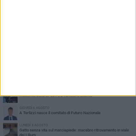
PIÙ LETTI QUESTA SETTIMANA
DOMENICA 2 AGOSTO
Incidente sulla SP231 tra Terlizzi e Bitonto
GIOVEDÌ 6 AGOSTO
A Terlizzi nasce il comitato di Futuro Nazionale
LUNEDÌ 3 AGOSTO
Gatto senza vita sul marciapiede: macabro ritrovamento in viale
dei Lilium