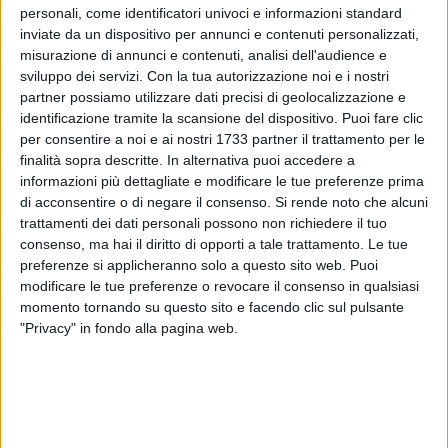
personali, come identificatori univoci e informazioni standard
inviate da un dispositivo per annunci e contenuti personalizzati,
9
A cura di
misurazione di annunci e contenuti, analisi dell'audience e
LA REDAZIONE
sviluppo dei servizi.
Con la tua autorizzazione noi e i nostri
partner possiamo utilizzare dati precisi di geolocalizzazione e
identificazione tramite la scansione del dispositivo. Puoi fare clic
Prevalenza di sereno nell'ultima domenica di novembre a
per consentire a noi e ai nostri 1733 partner il trattamento per le
finalità sopra descritte. In alternativa puoi accedere a
Terlizzi. Le temperature massime si attesteranno sui 14°. Il
informazioni più dettagliate e modificare le tue preferenze prima
vento sarà di moderata intensità e proverrà da quadranti
di acconsentire o di negare il consenso.
Si rende noto che alcuni
occidentali. Pomeriggio con cielo sereno e serata con
trattamenti dei dati personali possono non richiedere il tuo
qualche velatura di passaggio. Minime della notte sui 7°. A
consenso, ma hai il diritto di opporti a tale trattamento. Le tue
metà settimana attesa nuova ondata di maltempo.
preferenze si applicheranno solo a questo sito web. Puoi
modificare le tue preferenze o revocare il consenso in qualsiasi
DOMENICA 30 NOVEMBRE
momento tornando su questo sito e facendo clic sul pulsante
"Privacy" in fondo alla pagina web.
SOLE - Sorge: 6:56, Tramonta: 16:25
LUNA - Leva: 13:22, Cala: 1:16 - Gibbosa crescente
9 AGOSTO 2026
Festa Maggiore, il primo pontificale di Mons.
Basile: «Nella paura affidiamoci a Dio»