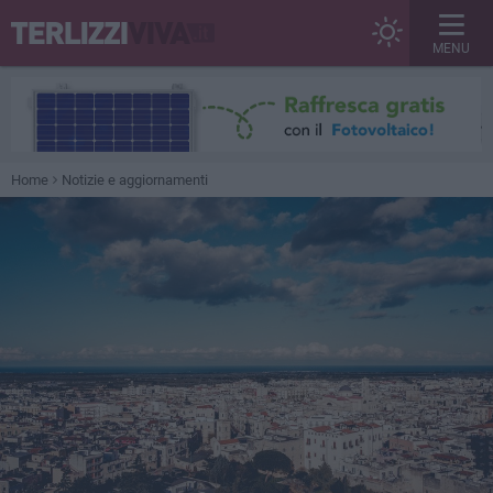
MENU
Home
Notizie e aggiornamenti