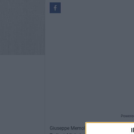
Powere
Giuseppe Memola se n'è andato troppo pre
I