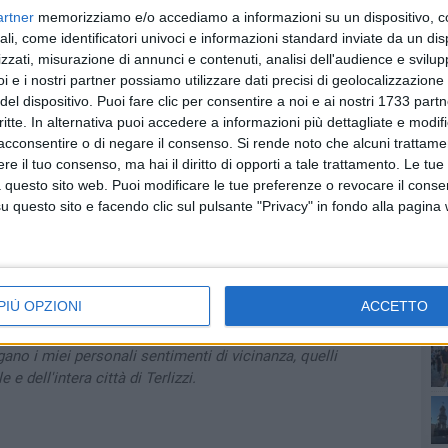
a famiglia, il cordoglio della nostra redazione.
artner
memorizziamo e/o accediamo a informazioni su un dispositivo, c
ali, come identificatori univoci e informazioni standard inviate da un di
Giuseppe Memola
mi addolora profondamente. A soli
zzati, misurazione di annunci e contenuti, analisi dell'audience e svilupp
con grande coraggio una lunga battaglia contro la
i e i nostri partner possiamo utilizzare dati precisi di geolocalizzazione 
e ha scelto di mettere il prossimo al centro della
del dispositivo. Puoi fare clic per consentire a noi e ai nostri 1733 partn
critte. In alternativa puoi accedere a informazioni più dettagliate e modif
come volontario del
SER di Molfetta
, intervenendo
acconsentire o di negare il consenso.
Si rende noto che alcuni trattamen
PI
 di assistenza, conforto e presenza. Lo ha fatto con
e il tuo consenso, ma hai il diritto di opporti a tale trattamento. Le tue
onoscimenti. Lo ha fatto mettendo il bene degli altri
 questo sito web. Puoi modificare le tue preferenze o revocare il conse
questo sito e facendo clic sul pulsante "Privacy" in fondo alla pagina
 persona capace di ascoltare, sostenere e trasmettere
 generazioni. Con la sua voce e la sua passione ha
rnate attraverso le emittenti locali
RadioFlorlevante e
endo a costruire relazioni e senso di comunità.
PIÙ OPZIONI
ACCETTO
na perbene.
za clamore, rendono migliore il luogo in cui vivono.
ano i miei personali sentimenti di vicinanza, quelli
 dell'intera città di Terlizzi.