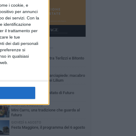
ome i cookie, e
spositivo per annunci
o dei servizi.
Con la
e identificazione
er il trattamento per
icare le tue
ti dei dati personali
Ù LETTI QUESTA SETTIMANA
 preferenze si
DOMENICA 2 AGOSTO
nso in qualsiasi
Incidente sulla SP231 tra Terlizzi e Bitonto
 web.
LUNEDÌ 3 AGOSTO
Gatto senza vita sul marciapiede: macabro
ritrovamento in viale dei Lilium
GIOVEDÌ 6 AGOSTO
A Terlizzi nasce il comitato di Futuro
Nazionale
MARTEDÌ 4 AGOSTO
Mini Carro, una tradizione che guarda al
futuro
GIOVEDÌ 6 AGOSTO
Festa Maggiore, il programma del 6 agosto