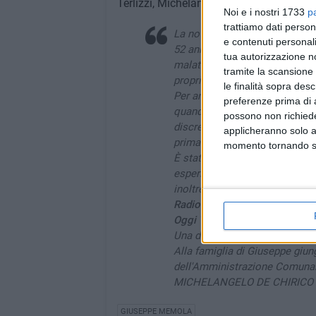
Terlizzi, Michelangelo De Chirico. Alla su
Noi e i nostri 1733
p
trattiamo dati person
La notizia della scomparsa di
e contenuti personali
52 anni, dopo aver affrontato 
tua autorizzazione no
malattia, ci lascia un uomo ch
tramite la scansione 
propria vita.
le finalità sopra des
Per anni ha prestato servizio 
preferenze prima di 
quando qualcuno aveva bisogno
possono non richieder
discrezione, senza cercare ric
applicheranno solo a
prima del proprio.
momento tornando su 
È stato un amico sincero, una
esperienza e valori alle nuove
inoltre accompagnato tante gio
RadioTerlizziStereo
, contribu
Oggi Terlizzi perde una perso
Una di quelle persone che, sen
Alla famiglia di Giuseppe giung
dell'Amministrazione Comunale e
MICHELANGELO DE CHIRICO
GIUSEPPE MEMOLA