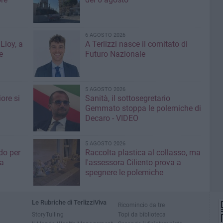
6 AGOSTO 2026
Lioy, a
A Terlizzi nasce il comitato di
e
Futuro Nazionale
5 AGOSTO 2026
ore si
Sanità, il sottosegretario
Gemmato stoppa le polemiche di
Decaro - VIDEO
5 AGOSTO 2026
do per
Raccolta plastica al collasso, ma
ia
l'assessora Ciliento prova a
spegnere le polemiche
Le Rubriche di TerlizziViva
Ricomincio da tre
StoryTulling
Topi da biblioteca