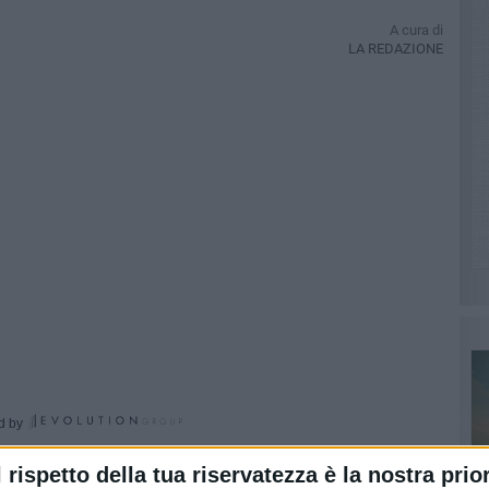
A cura di
LA REDAZIONE
d by
sto, a 52 anni. Il suo ricordo nelle parole del sindaco di
l rispetto della tua riservatezza è la nostra prior