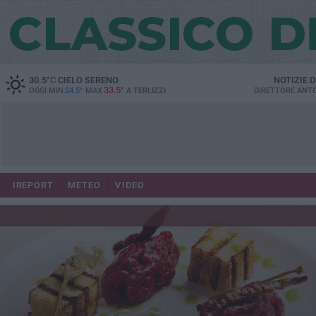
30.5
°C
CIELO SERENO
NOTIZIE 
33.5°
OGGI MIN
24.5°
MAX
A
TERLIZZI
DIRETTORE
ANTO
IREPORT
METEO
VIDEO