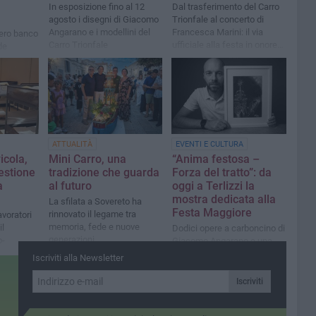
In esposizione fino al 12
Dal trasferimento del Carro
agosto i disegni di Giacomo
Trionfale al concerto di
Angarano e i modellini del
Francesca Marini: il via
vero banco
Carro Trionfale
ufficiale alla festa in onore
de
di Maria SS. di Sovereto
in vista
cessione
ATTUALITÀ
EVENTI E CULTURA
icola,
Mini Carro, una
“Anima festosa –
estione
tradizione che guarda
Forza del tratto”: da
a
al futuro
oggi a Terlizzi la
mostra dedicata alla
La sfilata a Sovereto ha
Festa Maggiore
rinnovato il legame tra
avoratori
memoria, fede e nuove
il
Dodici opere a carboncino di
generazioni
o-
Giacomo Angarano e una
l Terzo
sezione dedicata al Carro
Iscriviti alla Newsletter
Trionfale all’Infopoint
turistico
Iscriviti