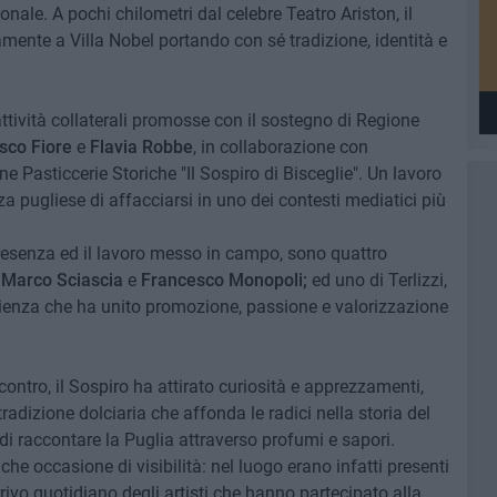
onale. A pochi chilometri dal celebre Teatro Ariston, il
ente a Villa Nobel portando con sé tradizione, identità e
 attività collaterali promosse con il sostegno di Regione
sco Fiore
e
Flavia Robbe
, in collaborazione con
e Pasticcerie Storiche "Il Sospiro di Bisceglie". Un lavoro
 pugliese di affacciarsi in uno dei contesti mediatici più
 presenza ed il lavoro messo in campo, sono quattro
Marco Sciascia
e
Francesco Monopoli;
ed uno di Terlizzi,
erienza che ha unito promozione, passione e valorizzazione
ontro, il Sospiro ha attirato curiosità e apprezzamenti,
adizione dolciaria che affonda le radici nella storia del
 di raccontare la Puglia attraverso profumi e sapori.
he occasione di visibilità: nel luogo erano infatti presenti
rrivo quotidiano degli artisti che hanno partecipato alla