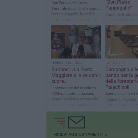
“Don Pietro
Con l’arrivo del Carro
Pappagallo”
Trionfale davanti alla scuola
don Pappagallo, la città è
Superato il primo 
entrata nel vivo della festa
di prova della gran
Macchina da Festa 
della solenne pro
EVENTI E CULTURA
ATTUALITÀ
Barione: «La Festa
Campagna oliv
Maggiore si vive con il
bando per la g
cuore»
della foresteri
Palachicoli
Il presidente del Comitato
2026 racconta emozioni,
Accoglienza per i l
responsabilità e attese alla
stagionali regolari: 
vigilia dei festeggiamenti in
Comune avvia la c
onore di Maria SS di
progettazione con i
Sovereto
Settore
RICEVI AGGIORNAMENTI E