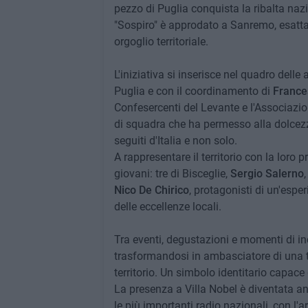
pezzo di Puglia conquista la ribalta nazi
"Sospiro" è approdato a Sanremo, esattam
orgoglio territoriale.
L'iniziativa si inserisce nel quadro delle
Puglia e con il coordinamento di
France
Confesercenti del Levante e l'Associazion
di squadra che ha permesso alla dolcezza
seguiti d'Italia e non solo.
A rappresentare il territorio con la loro
giovani: tre di Bisceglie,
Sergio Salerno
,
Nico De Chirico
, protagonisti di un'esp
delle eccellenze locali.
Tra eventi, degustazioni e momenti di inc
trasformandosi in ambasciatore di una tr
territorio. Un simbolo identitario capace
La presenza a Villa Nobel è diventata anc
le più importanti radio nazionali, con l'a