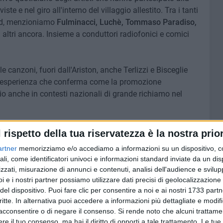
e e nel giro all'interno del villaggio allestito. Tra i tanti
and, menzioniamo
Fulminacci, Luchè, Tommaso Paradiso,
 altri ancora. Insieme a conduttori radiofonici e comici
e canzoni, fuori dall'Ariston, anche Terlizzi e Bisceglie
Un'esperienza che conferma come la promozione
zio anche in contesti nazionali di grande richiamo nel
Nobel
9 FOTO
l rispetto della tua riservatezza è la nostra prior
artner
memorizziamo e/o accediamo a informazioni su un dispositivo, c
ali, come identificatori univoci e informazioni standard inviate da un di
zzati, misurazione di annunci e contenuti, analisi dell'audience e svilupp
i e i nostri partner possiamo utilizzare dati precisi di geolocalizzazione 
del dispositivo. Puoi fare clic per consentire a noi e ai nostri 1733 partn
critte. In alternativa puoi accedere a informazioni più dettagliate e modif
acconsentire o di negare il consenso.
Si rende noto che alcuni trattamen
e il tuo consenso, ma hai il diritto di opporti a tale trattamento. Le tue