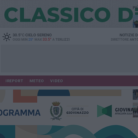
PI
30.5
°C
CIELO SERENO
NOTIZIE 
33.5°
OGGI MIN
25°
MAX
A
TERLIZZI
DIRETTORE
ANTO
IREPORT
METEO
VIDEO