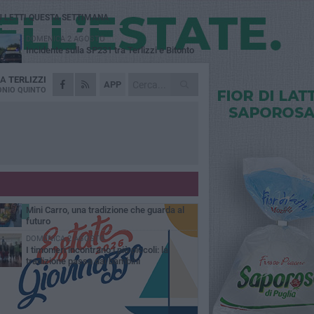
Ù LETTI QUESTA SETTIMANA
DOMENICA 2 AGOSTO
Incidente sulla SP231 tra Terlizzi e Bitonto
DA
TERLIZZI
GIOVEDÌ 6 AGOSTO
APP
A Terlizzi nasce il comitato di Futuro
NIO QUINTO
Nazionale
LUNEDÌ 3 AGOSTO
Gatto senza vita sul marciapiede: macabro
ritrovamento in viale dei Lilium
GIOVEDÌ 6 AGOSTO
Festa Maggiore, il programma del 6 agosto
MARTEDÌ 4 AGOSTO
Mini Carro, una tradizione che guarda al
futuro
DOMENICA 2 AGOSTO
I timonieri incontrano i più piccoli: la
tradizione passa dai bambini