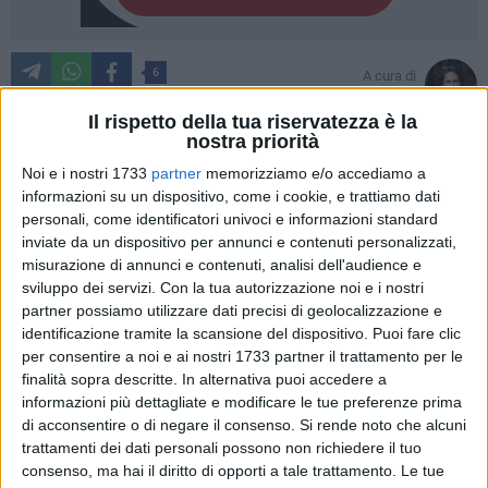
6
A cura di
PAOLO ALBERTO MALERBA
Il rispetto della tua riservatezza è la
nostra priorità
Noi e i nostri 1733
partner
memorizziamo e/o accediamo a
Nel corso della mattinata di ieri, martedì 25 giugno, alle ore
informazioni su un dispositivo, come i cookie, e trattiamo dati
11.00 all'interno della sede dei Servizi Sociali (Corso Vittorio
personali, come identificatori univoci e informazioni standard
Emanuele 26) è stato sottoscritto all' interno di un pubblico
inviate da un dispositivo per annunci e contenuti personalizzati,
evento, il protocollo d'intesa con il quale il nostro Comune
misurazione di annunci e contenuti, analisi dell'audience e
sviluppo dei servizi.
Con la tua autorizzazione noi e i nostri
unitamente al Procuratore della Repubblica presso il
partner possiamo utilizzare dati precisi di geolocalizzazione e
Tribunale per i Minorenni di Bari
Ferruccio De Salvatore,
identificazione tramite la scansione del dispositivo. Puoi fare clic
intendono avviare l'esperienza dell'unità di Pronto Intervento
per consentire a noi e ai nostri 1733 partner il trattamento per le
Minori - PIM che consentirà di intervenire tempestivamente
finalità sopra descritte. In alternativa puoi accedere a
nei casi di abuso-maltrattamento, devianza, evasione
informazioni più dettagliate e modificare le tue preferenze prima
dell'obbligo scolastico relativi a minori residenti o rintracciati
di acconsentire o di negare il consenso.
Si rende noto che alcuni
nella nostra città.
trattamenti dei dati personali possono non richiedere il tuo
consenso, ma hai il diritto di opporti a tale trattamento. Le tue