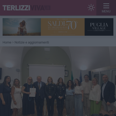
MENU
Home
Notizie e aggiornamenti