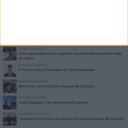
PIÙ LETTI QUESTA SETTIMANA
DOMENICA 2 AGOSTO
Incidente sulla SP231 tra Terlizzi e Bitonto
LUNEDÌ 3 AGOSTO
Gatto senza vita sul marciapiede: macabro ritrovamento in viale
dei Lilium
GIOVEDÌ 6 AGOSTO
A Terlizzi nasce il comitato di Futuro Nazionale
MARTEDÌ 4 AGOSTO
Mini Carro, una tradizione che guarda al futuro
GIOVEDÌ 6 AGOSTO
Festa Maggiore, il programma del 6 agosto
DOMENICA 2 AGOSTO
I timonieri incontrano i più piccoli: la tradizione passa dai bambini