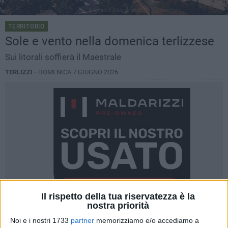
TERRITORIO
Sole e vento nella domenica terlizzese
Sui litorali soffierà il Maestrale
TERLIZZI -
DOMENICA 7 GIUGNO 2026
Il rispetto della tua riservatezza è la
nostra priorità
Noi e i nostri 1733
partner
memorizziamo e/o accediamo a