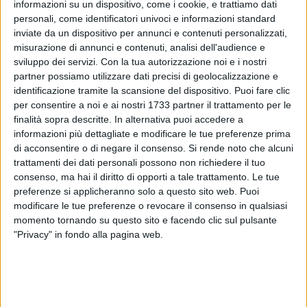
informazioni su un dispositivo, come i cookie, e trattiamo dati
personali, come identificatori univoci e informazioni standard
inviate da un dispositivo per annunci e contenuti personalizzati,
12
misurazione di annunci e contenuti, analisi dell'audience e
A cura di
LA REDAZIONE
sviluppo dei servizi.
Con la tua autorizzazione noi e i nostri
partner possiamo utilizzare dati precisi di geolocalizzazione e
identificazione tramite la scansione del dispositivo. Puoi fare clic
per consentire a noi e ai nostri 1733 partner il trattamento per le
Ultima domenica dell'anno caratterizzata dal cielo sereno su
finalità sopra descritte. In alternativa puoi accedere a
Terlizzi, con ventilazione sostenuta da quadranti nord-
informazioni più dettagliate e modificare le tue preferenze prima
occidentali. Temperature massime mai sopra gli 13°.
di acconsentire o di negare il consenso.
Si rende noto che alcuni
Pomeriggio in prevalenza soleggiato, serata stellata con
trattamenti dei dati personali possono non richiedere il tuo
valori termici sugli 8° ma percezione di 4-5°, per via delle
consenso, ma hai il diritto di opporti a tale trattamento. Le tue
preferenze si applicheranno solo a questo sito web. Puoi
correnti che continueranno ad incrementare di intensità.
modificare le tue preferenze o revocare il consenso in qualsiasi
Minime della notte in calo ulteriore, vicine ai 5° (3° nell'agro).
momento tornando su questo sito e facendo clic sul pulsante
Farà freddo per tutta la settimana sino a Capodanno, ma ci
"Privacy" in fondo alla pagina web.
sarà prevalenza di sereno.
DOMENICA 28 DICEMBRE
SOLE - Sorge: 7:17, Tramonta: 16:31