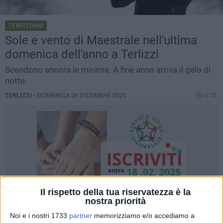
TERRITORIO
Sole e vento di Maestrale nell'ultima
domenica dell'anno a Terlizzi
Scendono ancora le minime. A fine anno arriva il gelo di
notte
TERLIZZI -
DOMENICA 28 DICEMBRE 2025
0.15
Il rispetto della tua riservatezza è la
nostra priorità
Noi e i nostri 1733
partner
memorizziamo e/o accediamo a