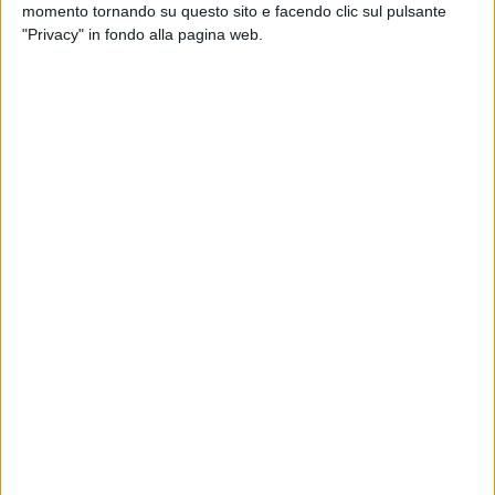
assicurate le
ultime 2 ore di prestazione lavorativa.
momento tornando su questo sito e facendo clic sul pulsante
"Privacy" in fondo alla pagina web.
Per il
personale di esercizio del Trasporto Pubblico Locale
(Conducenti, Trazione, Scorta, Operatori Esercizio, Verificatori
T.V., Addetti Esercizio, Stazioni, Coordinatori di Esercizio,
Sale Operative, Assistenza alla clientela, Informazioni al
pubblico, etc), sono garantite
4 ore, dalle ore 19:30 alle ore
23:30
.
Le ragioni alla base dello sciopero sono plurime e variegate,
afferendo principalmente alla tutela della salute e alla
sicurezza del lavoratore.
Si leggono, infatti, nella nota della società i molteplici motivi
che guidano la decisione di astenersi dall'attività lavorativa,
andando così a incidere pesantemente sulla circolazione dei
treni:
«La salute e la sicurezza sul lavoro devono diventare un