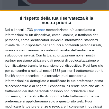
14
A cura di
Il rispetto della tua riservatezza è la
VINCENZA URBANO
nostra priorità
Noi e i nostri 1733
partner
memorizziamo e/o accediamo a
informazioni su un dispositivo, come i cookie, e trattiamo dati
Anche
Ferrotramviaria
Spa
quasi certamente
aderirà allo
personali, come identificatori univoci e informazioni standard
sciopero
indetto per domani,
giovedì 11 aprile
, da parte delle
inviate da un dispositivo per annunci e contenuti personalizzati,
misurazione di annunci e contenuti, analisi dell'audience e
Segreterie Regionali Filt, CGIL e UIL Trasporti esclusivamente
sviluppo dei servizi.
Con la tua autorizzazione noi e i nostri
per il Trasporto Pubblico Locale e autonoleggio con
partner possiamo utilizzare dati precisi di geolocalizzazione e
conducente.
identificazione tramite la scansione del dispositivo. Puoi fare clic
per consentire a noi e ai nostri 1733 partner il trattamento per le
È quanto si apprende dal comunicato pubblicato sullo
finalità sopra descritte. In alternativa puoi accedere a
stesso sito di Ferrotramviaria. Sono state precisate anche le
informazioni più dettagliate e modificare le tue preferenze prima
modalità di svolgimento dell'azione di sciopero.
di acconsentire o di negare il consenso.
Si rende noto che alcuni
trattamenti dei dati personali possono non richiedere il tuo
consenso, ma hai il diritto di opporti a tale trattamento. Le tue
Per il
personale in forza agli impianti fissi
(Uffici, Depositi,
preferenze si applicheranno solo a questo sito web. Puoi
Officine, Rimesse, Sosta, Manutenzione, etc), sono
modificare le tue preferenze o revocare il consenso in qualsiasi