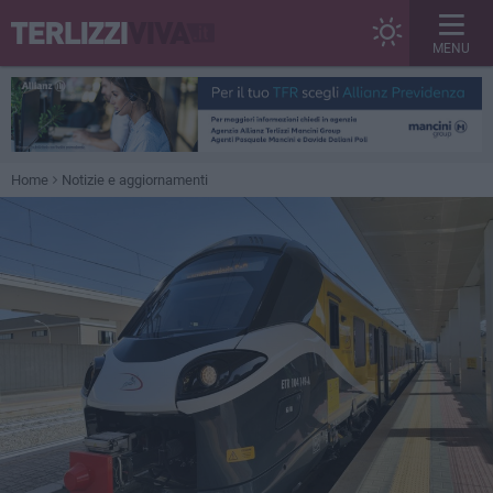
MENU
Home
Notizie e aggiornamenti