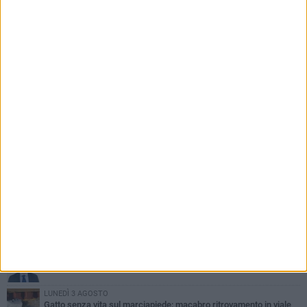
PIÙ LETTI QUESTA SETTIMANA
DOMENICA 2 AGOSTO
Incidente sulla SP231 tra Terlizzi e Bitonto
GIOVEDÌ 6 AGOSTO
A Terlizzi nasce il comitato di Futuro Nazionale
LUNEDÌ 3 AGOSTO
Gatto senza vita sul marciapiede: macabro ritrovamento in viale