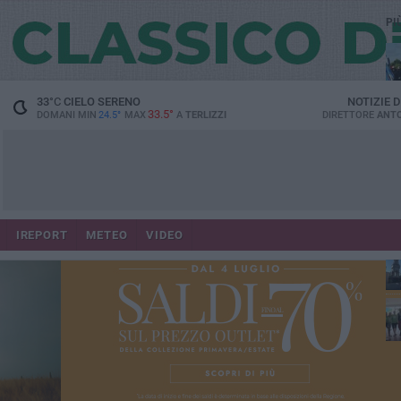
PI
33
°C
CIELO SERENO
NOTIZIE 
33.5°
DOMANI MIN
24.5°
MAX
A
TERLIZZI
DIRETTORE
ANTO
IREPORT
METEO
VIDEO