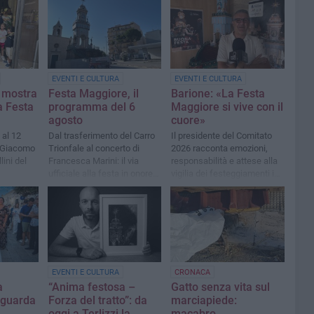
EVENTI E CULTURA
EVENTI E CULTURA
a mostra
Festa Maggiore, il
Barione: «La Festa
a Festa
programma del 6
Maggiore si vive con il
agosto
cuore»
 al 12
Dal trasferimento del Carro
Il presidente del Comitato
i Giacomo
Trionfale al concerto di
2026 racconta emozioni,
ini del
Francesca Marini: il via
responsabilità e attese alla
ufficiale alla festa in onore
vigilia dei festeggiamenti in
di Maria SS. di Sovereto
onore di Maria SS di
Sovereto
EVENTI E CULTURA
CRONACA
a
“Anima festosa –
Gatto senza vita sul
 guarda
Forza del tratto”: da
marciapiede:
oggi a Terlizzi la
macabro