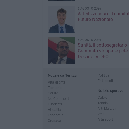
6 AGOSTO 2026
A Terlizzi nasce il comita
Futuro Nazionale
5 AGOSTO 2026
Sanità, il sottosegretario
Gemmato stoppa le pole
Decaro - VIDEO
Notizie da Terlizzi
Politica
Enti locali
Vita di città
Territorio
Notizie sportive
Corsivi
Calcio
No Comment
Tennis
Fuoricittà
Arti Marziali
Attualità
Vela
Economia
Altri sport
Cronaca