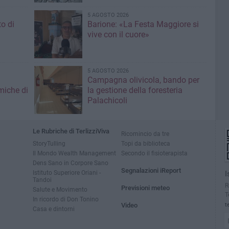
5 AGOSTO 2026
to di
Barione: «La Festa Maggiore si
vive con il cuore»
5 AGOSTO 2026
Campagna olivicola, bando per
miche di
la gestione della foresteria
Palachicoli
Le Rubriche di TerlizziViva
Ricomincio da tre
StoryTulling
Topi da biblioteca
Il Mondo Wealth Management
Secondo il fisioterapista
Dens Sano in Corpore Sano
Segnalazioni iReport
Istituto Superiore Oriani -
I
Tandoi
R
Previsioni meteo
Salute e Movimento
T
In ricordo di Don Tonino
Video
t
Casa e dintorni