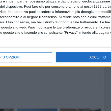
i e i nostri partner possiamo utilizzare dati precisi di geolocalizzazione 
ni identitarie legate alla fede e nei valori che questa è in
del dispositivo. Puoi fare clic per consentire a noi e ai nostri 1733 partn
n momento generale in cui sembra esserci sempre più
critte. In alternativa puoi accedere a informazioni più dettagliate e modif
acconsentire o di negare il consenso.
Si rende noto che alcuni trattamen
e il tuo consenso, ma hai il diritto di opporti a tale trattamento. Le tue
 questo sito web. Puoi modificare le tue preferenze o revocare il conse
HELE ARCANGELO
questo sito e facendo clic sul pulsante "Privacy" in fondo alla pagina
7 AGOSTO 2026
Spostato il Carro Trionfale dal
i
Lamione nei pressi della scuola
“Don Pietro Pappagallo”
PIÙ OPZIONI
ACCETTO