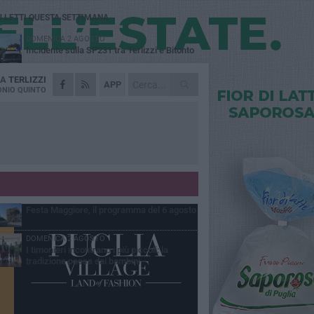
Ù LETTI QUESTA SETTIMANA
DOMENICA 2 AGOSTO
Incidente sulla SP231 tra Terlizzi e Bitonto
DA
TERLIZZI
LUNEDÌ 3 AGOSTO
APP
Gatto senza vita sul marciapiede: macabro
NIO QUINTO
ritrovamento in viale dei Lilium
GIOVEDÌ 6 AGOSTO
A Terlizzi nasce il comitato di Futuro
Nazionale
MARTEDÌ 4 AGOSTO
Mini Carro, una tradizione che guarda al
futuro
GIOVEDÌ 6 AGOSTO
Festa Maggiore, il programma del 6 agosto
DOMENICA 2 AGOSTO
I timonieri incontrano i più piccoli: la
tradizione passa dai bambini