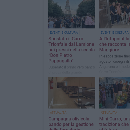
EVENTI E CULTURA
EVENTI E CULTURA
Spostato il Carro
All’Infopoint l
Trionfale dal Lamione
che racconta l
nei pressi della scuola
Maggiore
“Don Pietro
In esposizione fino
Pappagallo”
agosto i disegni d
Angarano e i modell
Superato il primo vero banco
Carro Trionfale
di prova della grande
Macchina da Festa in vista
della solenne processione
ATTUALITÀ
ATTUALITÀ
Campagna olivicola,
Mini Carro, un
bando per la gestione
tradizione che
della foresteria
al futuro