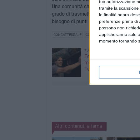
tua autorizzazione no
Una comunità che si ritrova nelle tradizio
tramite la scansione 
grado di trasmettere e alimentare. In u
le finalità sopra des
bisogno di punti di riferimento.
preferenze prima di 
possono non richieder
applicheranno solo a
CONCATTEDRALE
COMUNE DI TERLIZZI
SAN MIC
momento tornando su 
7 AGOSTO 2026
Festa Maggiore 2026, il
messaggio del sindaco d
Terlizzi alla cittadinanza
Altri contenuti a tema