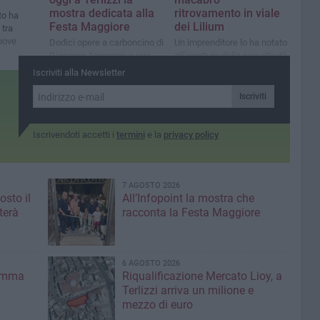
mostra dedicata alla
ritrovamento in viale
to ha
Festa Maggiore
dei Lilium
 tra
uove
Dodici opere a carboncino di
Un imprenditore lo ha notato
Giacomo Angarano e una
all’apertura della sua attività
sezione dedicata al Carro
Iscriviti alla Newsletter
Trionfale all’Infopoint
turistico
Iscriviti
Iscrivendoti accetti i
termini
e la
privacy policy
7 AGOSTO 2026
osto il
All’Infopoint la mostra che
terà
racconta la Festa Maggiore
6 AGOSTO 2026
ramma
Riqualificazione Mercato Lioy, a
Terlizzi arriva un milione e
mezzo di euro