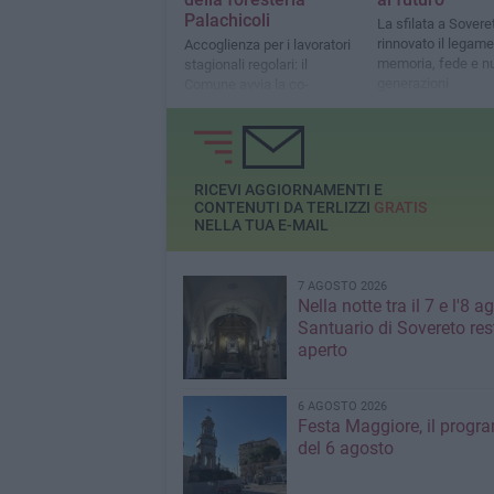
Palachicoli
La sfilata a Sovere
rinnovato il legame
Accoglienza per i lavoratori
memoria, fede e n
stagionali regolari: il
generazioni
Comune avvia la co-
progettazione con il Terzo
Settore
RICEVI AGGIORNAMENTI E
CONTENUTI DA TERLIZZI
GRATIS
NELLA TUA E-MAIL
7 AGOSTO 2026
Nella notte tra il 7 e l'8 ag
Santuario di Sovereto res
aperto
6 AGOSTO 2026
Festa Maggiore, il prog
del 6 agosto