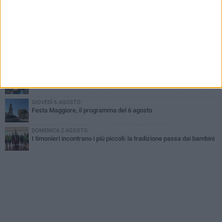
LUNEDÌ 3 AGOSTO
Gatto senza vita sul marciapiede: macabro ritrovamento in viale
dei Lilium
GIOVEDÌ 6 AGOSTO
A Terlizzi nasce il comitato di Futuro Nazionale
MARTEDÌ 4 AGOSTO
Mini Carro, una tradizione che guarda al futuro
GIOVEDÌ 6 AGOSTO
Festa Maggiore, il programma del 6 agosto
DOMENICA 2 AGOSTO
I timonieri incontrano i più piccoli: la tradizione passa dai bambini