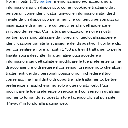
Noi e i nostri 1733
partner
memorizziamo e/o accediamo a
informazioni su un dispositivo, come i cookie, e trattiamo dati
personali, come identificatori univoci e informazioni standard
inviate da un dispositivo per annunci e contenuti personalizzati,
29
A cura di
GIANLUCA BATTISTA
misurazione di annunci e contenuti, analisi dell'audience e
sviluppo dei servizi.
Con la tua autorizzazione noi e i nostri
partner possiamo utilizzare dati precisi di geolocalizzazione e
identificazione tramite la scansione del dispositivo. Puoi fare clic
Il centrodestra pugliese sembra aver finalmente scelto il suo
per consentire a noi e ai nostri 1733 partner il trattamento per le
candidato alla presidenza della Regione Puglia: sarà con
finalità sopra descritte. In alternativa puoi accedere a
informazioni più dettagliate e modificare le tue preferenze prima
ogni probabilità Luigi Lobuono, un volto della società civile
di acconsentire o di negare il consenso.
Si rende noto che alcuni
in questo momento, ma molto vicino a Forza Italia, già
trattamenti dei dati personali possono non richiedere il tuo
candidato sindaco di Bari nel 2004, sfidante allora di
consenso, ma hai il diritto di opporti a tale trattamento. Le tue
Michele Emiliano.
preferenze si applicheranno solo a questo sito web. Puoi
modificare le tue preferenze o revocare il consenso in qualsiasi
Dopo diverse trattative a Roma, il centrodestra potrebbe
momento tornando su questo sito e facendo clic sul pulsante
(condizionale d'obbligo sino ad ufficialità) aver scelto di
"Privacy" in fondo alla pagina web.
puntare su una figura liberale, che abbracci moderati e
conservatori e che ha avuto un percorso coerente.
Lobuono, 70 anni, è stato presidente della Fiera del Levante