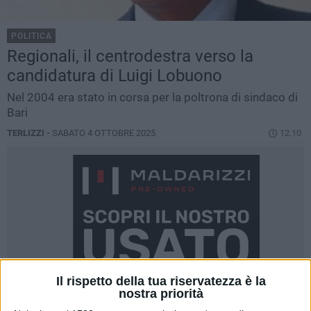
POLITICA
Regionali, il centrodestra verso la
candidatura di Luigi Lobuono
Nel 2004 era stato in corsa per la poltrona di sindaco di
Bari
TERLIZZI -
SABATO 4 OTTOBRE 2025
12.10
Il rispetto della tua riservatezza è la
nostra priorità