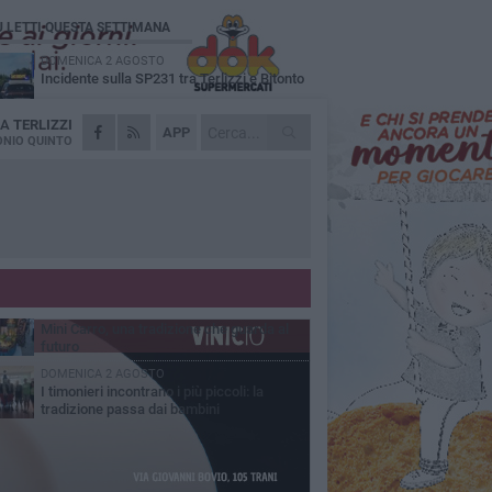
Ù LETTI QUESTA SETTIMANA
DOMENICA 2 AGOSTO
Incidente sulla SP231 tra Terlizzi e Bitonto
DA
TERLIZZI
GIOVEDÌ 6 AGOSTO
APP
A Terlizzi nasce il comitato di Futuro
NIO QUINTO
Nazionale
LUNEDÌ 3 AGOSTO
Gatto senza vita sul marciapiede: macabro
ritrovamento in viale dei Lilium
GIOVEDÌ 6 AGOSTO
Festa Maggiore, il programma del 6 agosto
MARTEDÌ 4 AGOSTO
Mini Carro, una tradizione che guarda al
futuro
DOMENICA 2 AGOSTO
I timonieri incontrano i più piccoli: la
tradizione passa dai bambini