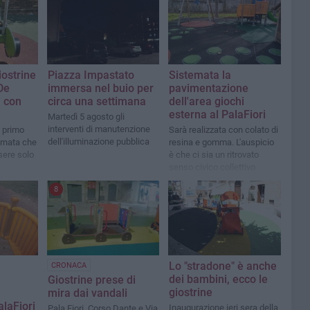
ostrine
Piazza Impastato
Sistemata la
De
immersa nel buio per
pavimentazione
a con
circa una settimana
dell'area giochi
esterna al PalaFiori
Martedì 5 agosto gli
interventi di manutenzione
 primo
Sarà realizzata con colato di
dell'illuminazione pubblica
ornata che
resina e gomma. L'auspicio
sere solo
è che ci sia un ritrovato
senso civico collettivo
8
Lo "stradone" è anche
CRONACA
dei bambini, ecco le
Giostrine prese di
giostrine
mira dai vandali
alaFiori
Inaugurazione ieri sera della
Pala Fiori, Corso Dante e Via