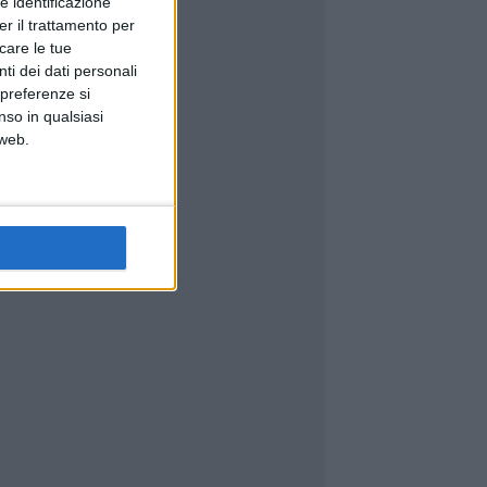
e identificazione
er il trattamento per
icare le tue
ti dei dati personali
 preferenze si
nso in qualsiasi
 web.