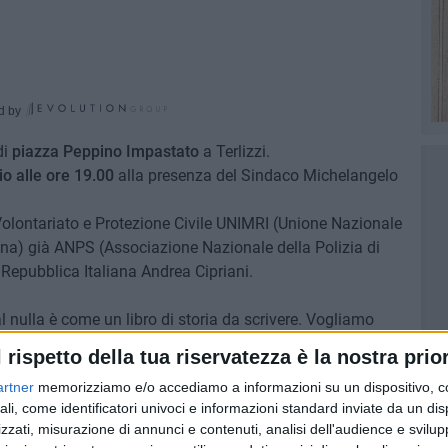
d by
di
piazza Peppino Impastato
a Terlizzi.
io alle ore 19.00
alla presenza del Sindaco Michelangelo
i Volontariato e Protezione Civile UNIMRI (Unione Nazionale
liana) già ANPS (Associazione Nazionale della Polizia di
epubblica Italiana Andrea Cipriani.
l nulla è come un libro di storia da scrivere. Vogliamo
a. Unisciti a noi mercoledì 3 luglio, insieme faremo una
l rispetto della tua riservatezza è la nostra prior
Cipriani
responsabile del Gruppo di Volontariato e
artner
memorizziamo e/o accediamo a informazioni su un dispositivo, c
ali, come identificatori univoci e informazioni standard inviate da un di
zzati, misurazione di annunci e contenuti, analisi dell'audience e svilupp
tunità per i bambini di Terlizzi di giocare insieme