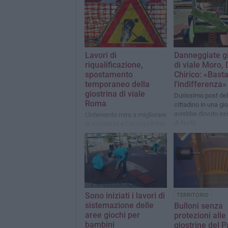
Lavori di
Danneggiate gi
riqualificazione,
di viale Moro, 
spostamento
Chirico: «Bast
temporaneo della
l'indifferenza»
giostrina di viale
Durissimo post del
Roma
cittadino in una gi
avrebbe dovuto es
L'intervento mira a migliorare
di festa
la sicurezza e l'accessibilità
della villetta
Sono iniziati i lavori di
TERRITORIO
sistemazione delle
Bulloni senza
aree giochi per
protezioni alle
bambini
giostrine del P