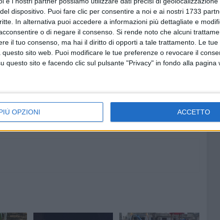
i e i nostri partner possiamo utilizzare dati precisi di geolocalizzazione 
do per affrontare piccole sfide e stimolare la propria
del dispositivo. Puoi fare clic per consentire a noi e ai nostri 1733 partn
ariato UNIMRI per la lodevole iniziativa che arricchisce
critte. In alternativa puoi accedere a informazioni più dettagliate e modif
ara il Sindaco De Chirico.
acconsentire o di negare il consenso.
Si rende noto che alcuni trattamen
e il tuo consenso, ma hai il diritto di opporti a tale trattamento. Le tue
 questo sito web. Puoi modificare le tue preferenze o revocare il conse
questo sito e facendo clic sul pulsante "Privacy" in fondo alla pagina
8 AGOSTO 2026
amma di
Vincenzo Di Palo è il nuovo
priore della Confraternita di
Maria SS del Rosario
PIÙ OPZIONI
ACCETTO