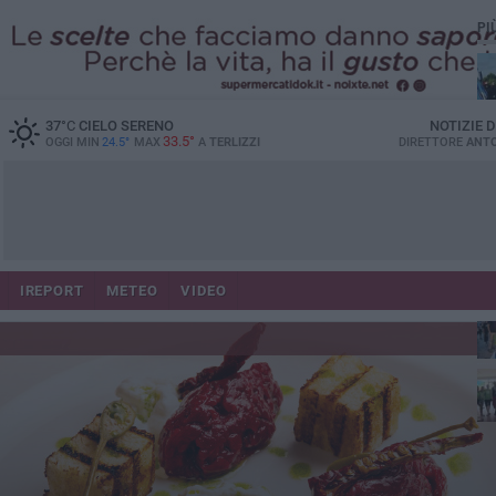
PI
37
°C
CIELO SERENO
NOTIZIE 
33.5°
OGGI MIN
24.5°
MAX
A
TERLIZZI
DIRETTORE
ANTO
IREPORT
METEO
VIDEO