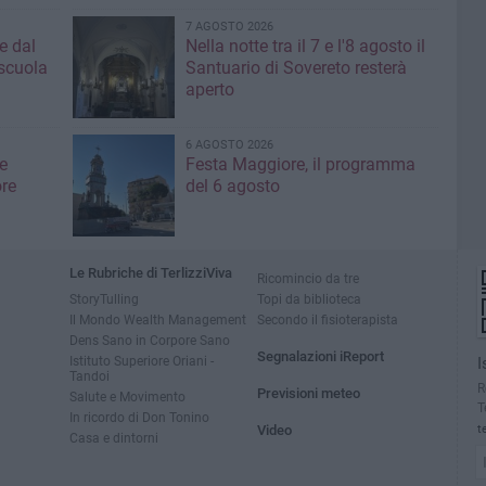
7 AGOSTO 2026
e dal
Nella notte tra il 7 e l'8 agosto il
 scuola
Santuario di Sovereto resterà
aperto
6 AGOSTO 2026
e
Festa Maggiore, il programma
re
del 6 agosto
Le Rubriche di TerlizziViva
Ricomincio da tre
StoryTulling
Topi da biblioteca
Il Mondo Wealth Management
Secondo il fisioterapista
Dens Sano in Corpore Sano
Segnalazioni iReport
Istituto Superiore Oriani -
I
Tandoi
R
Previsioni meteo
Salute e Movimento
T
In ricordo di Don Tonino
Video
t
Casa e dintorni