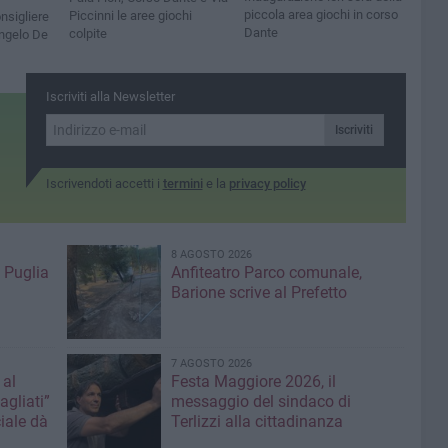
piccola area giochi in corso
Piccinni le aree giochi
nsigliere
Dante
colpite
ngelo De
Iscriviti alla Newsletter
Iscriviti
Iscrivendoti accetti i
termini
e la
privacy policy
8 AGOSTO 2026
 Puglia
Anfiteatro Parco comunale,
Barione scrive al Prefetto
7 AGOSTO 2026
 al
Festa Maggiore 2026, il
agliati”
messaggio del sindaco di
iale dà
Terlizzi alla cittadinanza