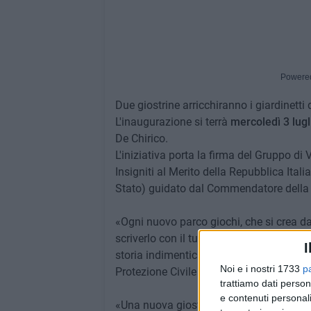
Powere
Due giostrine arricchiranno i giardinetti 
L'inaugurazione si terrà
mercoledì 3 lugl
De Chirico.
L'iniziativa porta la firma del Gruppo d
Insigniti al Merito della Repubblica Ita
Stato) guidato dal Commendatore della R
«Ogni nuovo parco giochi, che si crea da
scriverlo con il tuo nome in prima pagin
I
storia indimenticabile», afferma
Andrea 
Noi e i nostri 1733
p
Protezione Civile UNIMRI.
trattiamo dati person
e contenuti personali
«Una nuova giostrina è un'ulteriore oppor