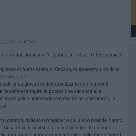
d by
rà domani, domenica 1° giugno, a Terlizzi, l'attesissima
X
mplesso di Santa Maria di Cesano, rappresenta una delle
 Mezzogiorno.
 quali l'area giostre antiche, realizzata con materiali
le rispettive famiglie; la postazione dedicata alla
co del gelso plurisecolare presente nel complesso; la
eux.
ro genitori, dalle loro magister e dalla loro preside, hanno
i Cesano nelle scorse ore, a conclusione di un lungo
 del patrimonio storico e architettonico della loro
civitas.
I