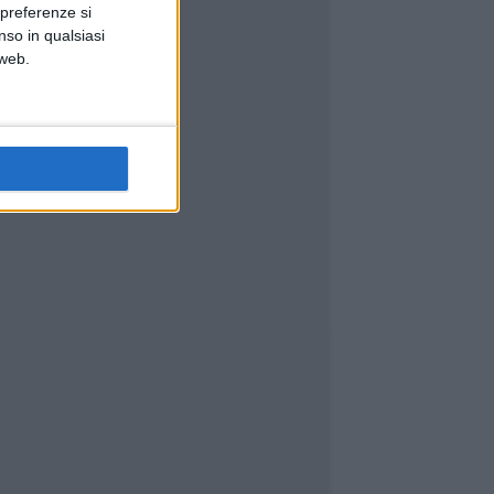
 preferenze si
nso in qualsiasi
 web.