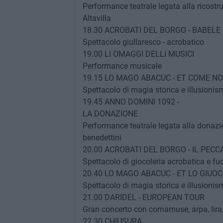
Performance teatrale legata alla ricost
Altavilla
18.30 ACROBATI DEL BORGO - BABELE
Spettacolo giullaresco - acrobatico
19.00 LI OMAGGI DELLI MUSICI
Performance musicale
19.15 LO MAGO ABACUC - ET COME N
Spettacolo di magia storica e illusionis
19.45 ANNO DOMINI 1092 -
LA DONAZIONE
Performance teatrale legata alla donaz
benedettini
20.00 ACROBATI DEL BORGO - IL PECC
Spettacolo di giocoleria acrobatica e fu
20.40 LO MAGO ABACUC - ET LO GIUO
Spettacolo di magia storica e illusionis
21.00 DARIDEL - EUROPEAN TOUR
Gran concerto con cornamuse, arpa, lira,
22.30 CHIUSURA