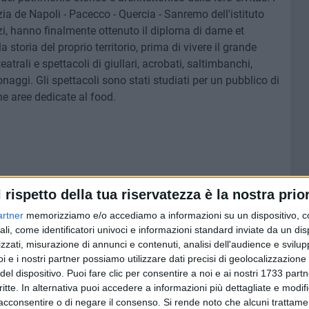
nzia de Napoli - Pacecco - Quercia - Sanremo dell'istituto
i, hanno finalmente ottenuto il diploma di dame et
a storia del proprio territorio, prima di vivere il grande
trali e spettacoli di giullari, acrobati, saltimbanchi,
sonaggi. Gli spettacoli sono stati studiati per un pubblico di
he aree dedicate al food.
l rispetto della tua riservatezza è la nostra prior
artner
memorizziamo e/o accediamo a informazioni su un dispositivo, c
ruzione della Chiesa ad opera del normanno Umfredo di
ali, come identificatori univoci e informazioni standard inviate da un di
zzati, misurazione di annunci e contenuti, analisi dell'audience e svilupp
i e i nostri partner possiamo utilizzare dati precisi di geolocalizzazione 
del dispositivo. Puoi fare clic per consentire a noi e ai nostri 1733 partn
critte. In alternativa puoi accedere a informazioni più dettagliate e modif
acconsentire o di negare il consenso.
Si rende noto che alcuni trattamen