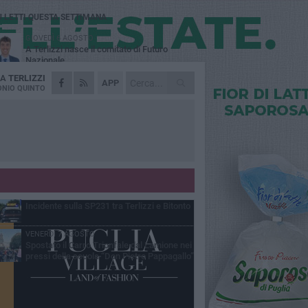
Ù LETTI QUESTA SETTIMANA
GIOVEDÌ 6 AGOSTO
A Terlizzi nasce il comitato di Futuro
Nazionale
DA
TERLIZZI
LUNEDÌ 3 AGOSTO
APP
Gatto senza vita sul marciapiede: macabro
NIO QUINTO
ritrovamento in viale dei Lilium
GIOVEDÌ 6 AGOSTO
Festa Maggiore, il programma del 6 agosto
MARTEDÌ 4 AGOSTO
Mini Carro, una tradizione che guarda al
futuro
DOMENICA 2 AGOSTO
Incidente sulla SP231 tra Terlizzi e Bitonto
VENERDÌ 7 AGOSTO
Spostato il Carro Trionfale dal Lamione nei
pressi della scuola “Don Pietro Pappagallo”