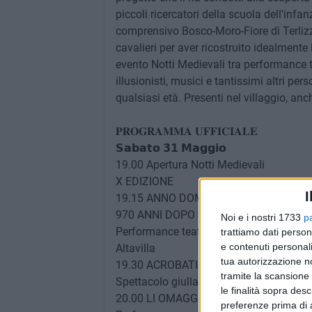
piccoli ricercatori della scuola dell'infa
comprensivo Bosco-Moro-Fiore di Terlizz
cavalieri per aver ricostruito idealmente l
evento Notti Medievali tra performance tea
illusionisti, musici e tantissimi altri per
qualsiasi età. Presenti nel villaggio, anc
𝐏𝐑𝐎𝐆𝐑𝐀𝐌𝐌𝐀 𝐔𝐅𝐅𝐈𝐂𝐈𝐀𝐋𝐄
𝗦𝗮𝗯𝗮𝘁𝗼 𝟯𝟭 𝗠𝗮𝗴𝗴𝗶𝗼
19.00 Apertura Notti Medievali
X EDIZIONE
I
19.15 ANNO DOMINI 1055 -
970 ANNI DOPO
Noi e i nostri 1733
p
Performance teatrale legata alla ricost
trattiamo dati person
e contenuti personali
Altavilla
tua autorizzazione no
19.30 ACROBATI DEL BORGO - BABELE
tramite la scansione 
Spettacolo giullaresco - acrobatico
le finalità sopra des
20.00 LI OMAGGI DELLI MUSICI
preferenze prima di 