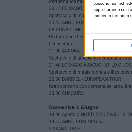
Performance musicale
possono non richieder
20.15 LO MAGO ABACUC - ET COME N
applicheranno solo a
Spettacolo di magia storica e illusionis
momento tornando su 
20.45 ANNO DOMINI 1092 -
LA DONAZIONE
Performance teatrale legata alla donaz
benedettini
21.00 ACROBATI DEL BORGO - IL PECC
Spettacolo di giocoleria acrobatica e fu
21.40 LO MAGO ABACUC - ET LO GIUO
Spettacolo di magia storica e illusionis
22.00 DARIDEL - EUROPEAN TOUR
Gran concerto con cornamuse, arpa, lira,
23.30 CHIUSURA
𝗗𝗼𝗺𝗲𝗻𝗶𝗰𝗮 𝟭 𝗚𝗶𝘂𝗴𝗻𝗼
18.00 Apertura NOTTI MEDIEVALI - X E
18.15 ANNO DOMINI 1055 -
970 ANNI DOPO