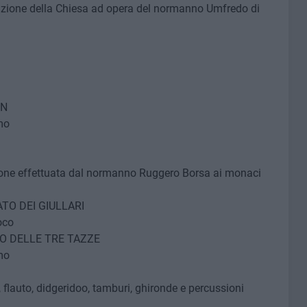
ruzione della Chiesa ad opera del normanno Umfredo di
ON
mo
ione effettuata dal normanno Ruggero Borsa ai monaci
ATO DEI GIULLARI
oco
CO DELLE TRE TAZZE
mo
 flauto, didgeridoo, tamburi, ghironde e percussioni