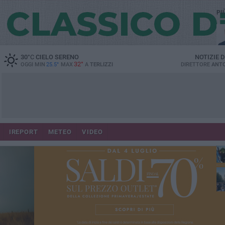
PI
30
°C
CIELO SERENO
NOTIZIE 
32°
OGGI MIN
25.5°
MAX
A
TERLIZZI
DIRETTORE
ANTO
IREPORT
METEO
VIDEO