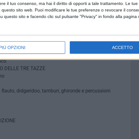
e il tuo consenso, ma hai il diritto di opporti a tale trattamento. Le tue
ON
 questo sito web. Puoi modificare le tue preferenze o revocare il conse
mo
questo sito e facendo clic sul pulsante "Privacy" in fondo alla pagina
ione effettuata dal normanno Ruggero Borsa ai monaci
PIÙ OPZIONI
ACCETTO
ATO DEI GIULLARI
oco
CO DELLE TRE TAZZE
mo
 flauto, didgeridoo, tamburi, ghironde e percussioni
DIZIONE