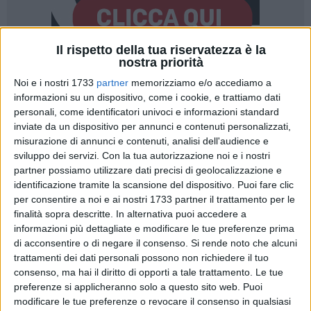
Il rispetto della tua riservatezza è la
nostra priorità
52
Noi e i nostri 1733
partner
memorizziamo e/o accediamo a
informazioni su un dispositivo, come i cookie, e trattiamo dati
personali, come identificatori univoci e informazioni standard
inviate da un dispositivo per annunci e contenuti personalizzati,
Sabato 21 e domenica 22 dicembre torna il
Presepe Vivente
misurazione di annunci e contenuti, analisi dell'audience e
all'epoca di San Francesco
ambientato nel centro di storico
sviluppo dei servizi.
Con la tua autorizzazione noi e i nostri
di Terlizzi.
partner possiamo utilizzare dati precisi di geolocalizzazione e
identificazione tramite la scansione del dispositivo. Puoi fare clic
L'evento ideato dal direttore artistico
Michele Amendolagine
per consentire a noi e ai nostri 1733 partner il trattamento per le
e organizzato dall'a.p.s.
Torre Normanna,
con il contributo
finalità sopra descritte. In alternativa puoi accedere a
informazioni più dettagliate e modificare le tue preferenze prima
del
Comune di Terlizzi
e di alcuni partner commerciali
di acconsentire o di negare il consenso.
Si rende noto che alcuni
privati, trasformerà per due giorni il borgo antico
nella
trattamenti dei dati personali possono non richiedere il tuo
'Greccio' del 1223
, luogo in cui si svolse il primo presepe
consenso, ma hai il diritto di opporti a tale trattamento. Le tue
vivente realizzato da San Francesco, di ritorno dalla visita a
preferenze si applicheranno solo a questo sito web. Puoi
Betlemme, su autorizzazione di papa Onorio III.
modificare le tue preferenze o revocare il consenso in qualsiasi