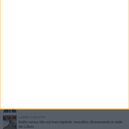
PIÙ LETTI QUESTA SETTIMANA
DOMENICA 2 AGOSTO
Incidente sulla SP231 tra Terlizzi e Bitonto
GIOVEDÌ 6 AGOSTO
A Terlizzi nasce il comitato di Futuro Nazionale
LUNEDÌ 3 AGOSTO
Gatto senza vita sul marciapiede: macabro ritrovamento in viale
dei Lilium