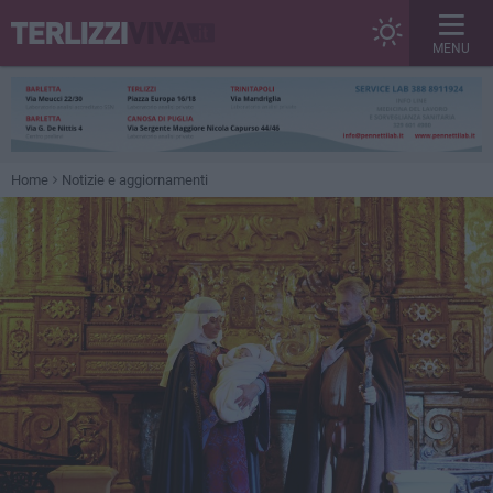
MENU
Home
Notizie e aggiornamenti