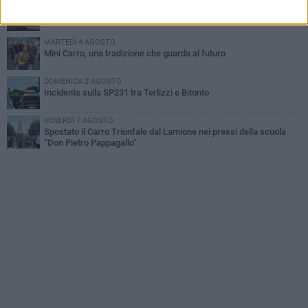
GIOVEDÌ 6 AGOSTO
Festa Maggiore, il programma del 6 agosto
MARTEDÌ 4 AGOSTO
Mini Carro, una tradizione che guarda al futuro
DOMENICA 2 AGOSTO
Incidente sulla SP231 tra Terlizzi e Bitonto
VENERDÌ 7 AGOSTO
Spostato il Carro Trionfale dal Lamione nei pressi della scuola
“Don Pietro Pappagallo”