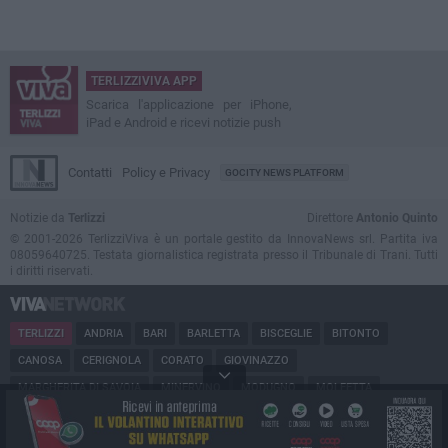
TERLIZZIVIVA APP
Scarica l'applicazione per iPhone,
iPad e Android e ricevi notizie push
Contatti
Policy e Privacy
GOCITY NEWS PLATFORM
Notizie da
Terlizzi
Direttore
Antonio Quinto
© 2001-2026 TerlizziViva è un portale gestito da InnovaNews srl. Partita iva
08059640725. Testata giornalistica registrata presso il Tribunale di Trani. Tutti
i diritti riservati.
TERLIZZI
ANDRIA
BARI
BARLETTA
BISCEGLIE
BITONTO
CANOSA
CERIGNOLA
CORATO
GIOVINAZZO
MARGHERITA DI SAVOIA
MINERVINO
MODUGNO
MOLFETTA
PUGLIA
RUVO
SAN FERDINANDO
SPINAZZOLA
TRANI
TRINITAPOLI