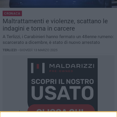
CRONACA
Maltrattamenti e violenze, scattano le
indagini e torna in carcere
A Terlizzi, i Carabinieri hanno fermato un 48enne rumeno:
scarcerato a dicembre, è stato di nuovo arrestato
TERLIZZI -
GIOVEDÌ 13 MARZO 2025