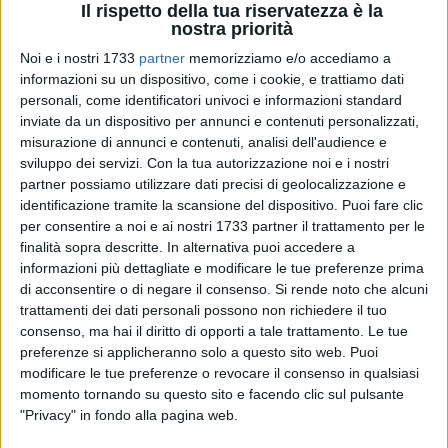
Il rispetto della tua riservatezza è la
nostra priorità
Noi e i nostri 1733
partner
memorizziamo e/o accediamo a
26
A cura di
informazioni su un dispositivo, come i cookie, e trattiamo dati
NICOLA MICCIONE
personali, come identificatori univoci e informazioni standard
inviate da un dispositivo per annunci e contenuti personalizzati,
misurazione di annunci e contenuti, analisi dell'audience e
sviluppo dei servizi.
Con la tua autorizzazione noi e i nostri
Aggressioni nei confronti dell'ex convivente di 55 anni e della
partner possiamo utilizzare dati precisi di geolocalizzazione e
figlia, di 31, ma anche tentativi di estorsione e violenza
identificazione tramite la scansione del dispositivo. Puoi fare clic
sessuale: in tale cornice si inserisce la storia che ha portato,
per consentire a noi e ai nostri 1733 partner il trattamento per le
sabato scorso, all'esecuzione da parte dei
Carabinieri
di una
finalità sopra descritte. In alternativa puoi accedere a
misura di custodia cautelare in carcere nei riguardi di un
informazioni più dettagliate e modificare le tue preferenze prima
48enne rumeno
del posto.
di acconsentire o di negare il consenso.
Si rende noto che alcuni
trattamenti dei dati personali possono non richiedere il tuo
consenso, ma hai il diritto di opporti a tale trattamento. Le tue
L'uomo, già noto alle forze dell'ordine, le avrebbe maltrattate,
preferenze si applicheranno solo a questo sito web. Puoi
anche con minacce, per ottenere dei rapporti sessuali. Ma
modificare le tue preferenze o revocare il consenso in qualsiasi
quando di mezzo si sono messi i militari dell'
Arma
per lui è
momento tornando su questo sito e facendo clic sul pulsante
tramontata l'epoca dei soprusi. Ed è iniziata l'era dei
"Privacy" in fondo alla pagina web.
problemi. Tentata estorsione, maltrattamenti in famiglia e