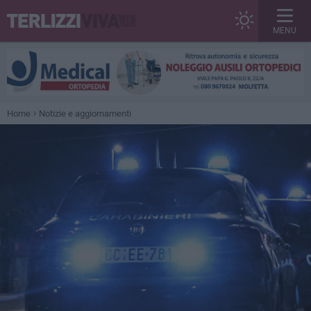
MENU
Home
Notizie e aggiornamenti