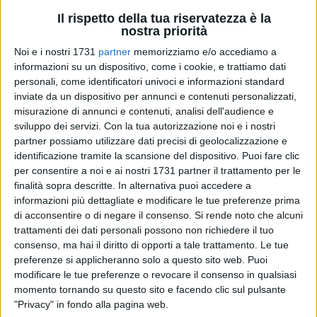
Il rispetto della tua riservatezza è la
nostra priorità
A cura di
Noi e i nostri 1731
partner
memorizziamo e/o accediamo a
PAOLO ALBERTO MALERBA
informazioni su un dispositivo, come i cookie, e trattiamo dati
personali, come identificatori univoci e informazioni standard
inviate da un dispositivo per annunci e contenuti personalizzati,
misurazione di annunci e contenuti, analisi dell'audience e
La Festa in onore della
Madonna del Popolo
cambia data:
sviluppo dei servizi.
Con la tua autorizzazione noi e i nostri
l'appuntamento previsto per il 2 luglio presso la splendida
partner possiamo utilizzare dati precisi di geolocalizzazione e
cornice di
Santa Maria di Cesano
è stato rinviato a
identificazione tramite la scansione del dispositivo. Puoi fare clic
mercoledì 8 luglio a causa delle
previste avverse condizioni
per consentire a noi e ai nostri 1731 partner il trattamento per le
finalità sopra descritte. In alternativa puoi accedere a
meteorologiche.
informazioni più dettagliate e modificare le tue preferenze prima
di acconsentire o di negare il consenso.
Si rende noto che alcuni
Una decisione presa per garantire lo svolgimento dell'evento
trattamenti dei dati personali possono non richiedere il tuo
nella massima sicurezza e permettere alla comunità di
consenso, ma hai il diritto di opporti a tale trattamento. Le tue
vivere pienamente un momento di incontro, preghiera e
preferenze si applicheranno solo a questo sito web. Puoi
condivisione in uno dei luoghi più suggestivi del territorio
modificare le tue preferenze o revocare il consenso in qualsiasi
terlizzese: Cesano, immerso tra gli antichi muretti a secco, gli
momento tornando su questo sito e facendo clic sul pulsante
"Privacy" in fondo alla pagina web.
uliveti e il paesaggio rurale che da sempre rappresenta una