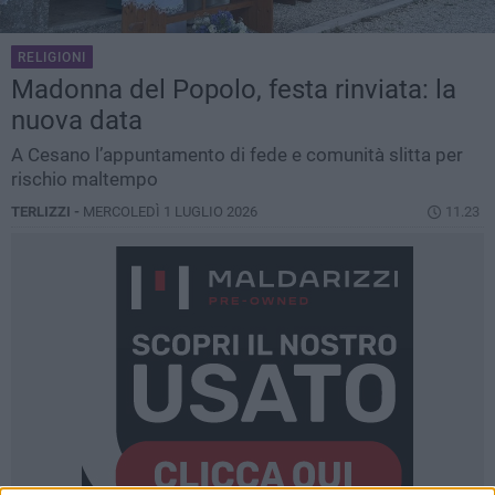
RELIGIONI
Madonna del Popolo, festa rinviata: la
nuova data
A Cesano l’appuntamento di fede e comunità slitta per
rischio maltempo
TERLIZZI -
MERCOLEDÌ 1 LUGLIO 2026
11.23