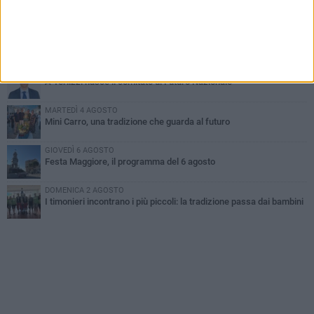
Incidente sulla SP231 tra Terlizzi e Bitonto
LUNEDÌ 3 AGOSTO
Gatto senza vita sul marciapiede: macabro ritrovamento in viale
dei Lilium
GIOVEDÌ 6 AGOSTO
A Terlizzi nasce il comitato di Futuro Nazionale
MARTEDÌ 4 AGOSTO
Mini Carro, una tradizione che guarda al futuro
GIOVEDÌ 6 AGOSTO
Festa Maggiore, il programma del 6 agosto
DOMENICA 2 AGOSTO
I timonieri incontrano i più piccoli: la tradizione passa dai bambini