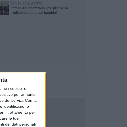
DOMENICA 2 AGOSTO
I timonieri incontrano i più piccoli: la
tradizione passa dai bambini
ità
ome i cookie, e
spositivo per annunci
o dei servizi.
Con la
e identificazione
er il trattamento per
icare le tue
ti dei dati personali