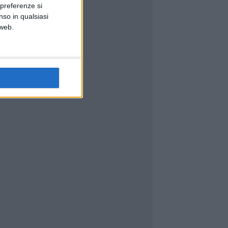
 preferenze si
nso in qualsiasi
 web.