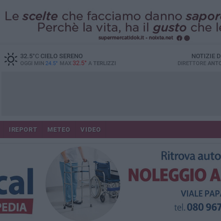
32.5
°C
CIELO SERENO
NOTIZIE 
32.5°
OGGI MIN
24.5°
MAX
A
TERLIZZI
DIRETTORE
ANTO
IREPORT
METEO
VIDEO