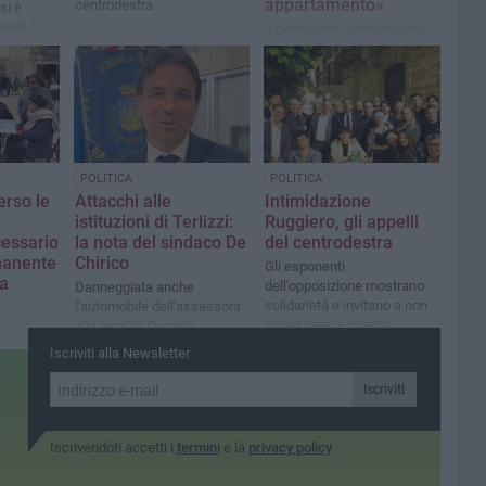
appartamento»
centrodestra
si è
zeria e
Il consigliere comunale ha
eicoli. La
allertato le forze dell'ordine
gliere
con alcuni cittadini
POLITICA
POLITICA
erso le
Attacchi alle
Intimidazione
istituzioni di Terlizzi:
Ruggiero, gli appelli
cessario
la nota del sindaco De
del centrodestra
manente
Chirico
Gli esponenti
za
dell'opposizione mostrano
Danneggiata anche
solidarietà e invitano a non
l'automobile dell'assessora
abbassare la guardia
alla legalità Daniela
co
Zappatore
ione e
Iscriviti alla Newsletter
vivenza a
Iscriviti
Iscrivendoti accetti i
termini
e la
privacy policy