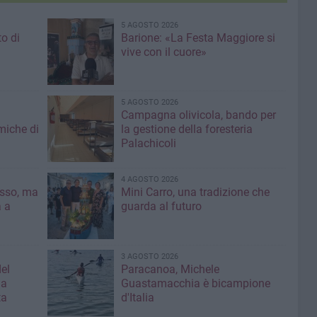
5 AGOSTO 2026
to di
Barione: «La Festa Maggiore si
vive con il cuore»
5 AGOSTO 2026
Campagna olivicola, bando per
miche di
la gestione della foresteria
Palachicoli
4 AGOSTO 2026
asso, ma
Mini Carro, una tradizione che
a a
guarda al futuro
3 AGOSTO 2026
el
Paracanoa, Michele
la
Guastamacchia è bicampione
ta
d'Italia