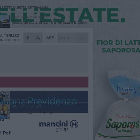
Ù LETTI QUESTA SETTIMANA
DOMENICA 2 AGOSTO
Incidente sulla SP231 tra Terlizzi e Bitonto
DA
TERLIZZI
LUNEDÌ 3 AGOSTO
APP
Gatto senza vita sul marciapiede: macabro
NIO QUINTO
ritrovamento in viale dei Lilium
MARTEDÌ 4 AGOSTO
Mini Carro, una tradizione che guarda al
futuro
DOMENICA 2 AGOSTO
I timonieri incontrano i più piccoli: la
tradizione passa dai bambini
SABATO 1 AGOSTO
A Sovereto rivive il Mini Carro: il
programma
GIOVEDÌ 30 LUGLIO
Festa Maggiore: il programma