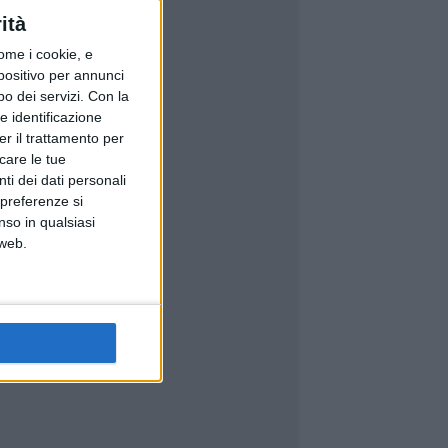
ità
ome i cookie, e
spositivo per annunci
o dei servizi.
Con la
e identificazione
er il trattamento per
icare le tue
ti dei dati personali
 preferenze si
nso in qualsiasi
 web.