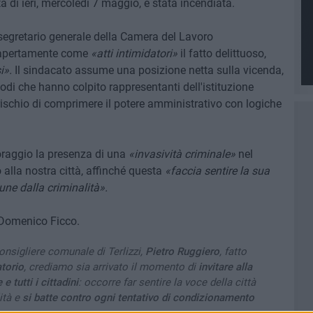
a di ieri, mercoledì 7 maggio, è stata incendiata.
 segretario generale della Camera del Lavoro
 apertamente come
«atti intimidatori»
il fatto delittuoso,
i».
Il sindacato assume una posizione netta sulla vicenda,
sodi che hanno colpito rappresentanti dell'istituzione
ischio di comprimere il potere amministrativo con logiche
oraggio la presenza di una
«invasività criminale»
nel
o alla nostra città, affinché questa
«faccia sentire la sua
une dalla criminalità».
 Domenico Ficco.
onsigliere comunale di Terlizzi,
Pietro Ruggiero
, fatto
atorio
, crediamo sia arrivato il momento di
invitare alla
e tutti i cittadini
: occorre far sentire la voce della città
ità e
si batte contro ogni tentativo di condizionamento