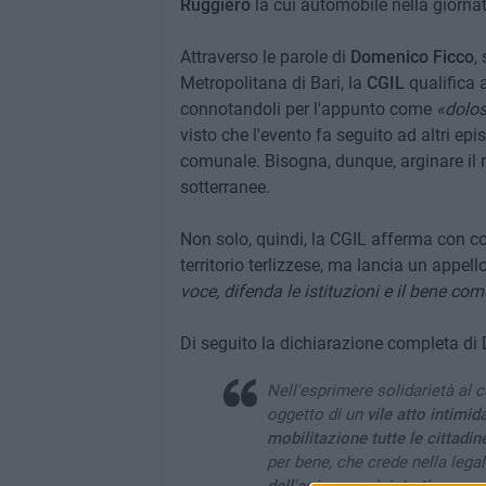
Ruggiero
la cui automobile nella giornat
Attraverso le parole di
Domenico Ficco
,
Metropolitana di Bari, la
CGIL
qualifica
connotandoli per l'appunto come
«dolos
visto che l'evento fa seguito ad altri epi
comunale. Bisogna, dunque, arginare il r
sotterranee.
Non solo, quindi, la CGIL afferma con c
territorio terlizzese, ma lancia un appell
voce, difenda le istituzioni e il bene com
Di seguito la dichiarazione completa di
Nell'esprimere solidarietà al c
oggetto di un
vile atto intimid
mobilitazione tutte le cittadine 
per bene, che crede nella legal