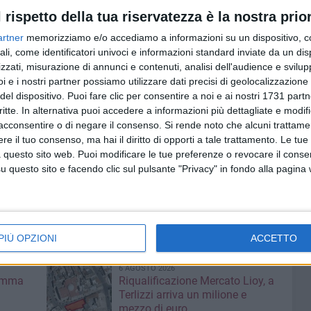
l rispetto della tua riservatezza è la nostra prior
ilanza nei confronti di queste vicende. Dobbiamo
artner
memorizziamo e/o accediamo a informazioni su un dispositivo, c
 locali di
svolgere in libertà e autonomia il proprio
ali, come identificatori univoci e informazioni standard inviate da un di
ni e società civile - associazioni, sindacati, partiti,
zzati, misurazione di annunci e contenuti, analisi dell'audience e svilupp
devono fare fronte comune contro ogni illegalità.
i e i nostri partner possiamo utilizzare dati precisi di geolocalizzazione 
cono un singolo, ma indirettamente un'intera comunità,
del dispositivo. Puoi fare clic per consentire a noi e ai nostri 1731 partn
enibile e pericoloso questo clima di intimidazioni.
critte. In alternativa puoi accedere a informazioni più dettagliate e modif
acconsentire o di negare il consenso.
Si rende noto che alcuni trattamen
concreta, partecipata della cittadinanza contro questi
e il tuo consenso, ma hai il diritto di opporti a tale trattamento. Le tue
a ogni invasività criminale nel tessuto democratico di
 questo sito web. Puoi modificare le tue preferenze o revocare il conse
i, accendere i riflettori, alzare la voce significa
questo sito e facendo clic sul pulsante "Privacy" in fondo alla pagina
collettività.
Nessuno va lasciato solo
, sperando che
ia possano accertare presto responsabilità ed
PIÙ OPZIONI
ACCETTO
6 AGOSTO 2026
ramma
Riqualificazione Mercato Lioy, a
Terlizzi arriva un milione e
mezzo di euro