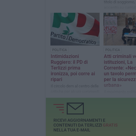
titolo di soggiorno, 
accanito su carroz
parabrezza di due v
denuncia del consi
Ruggiero
POLITICA
POLITICA
Intimidazioni
Atti criminali v
Ruggiero: il PD di
istituzioni, La
Terlizzi prima
Corrente: «Ne
ironizza, poi corre ai
un tavolo per
ripari
per la sicurez
urbana»
Il circolo dem al centro delle
critiche per alcuni commenti
Il movimento politi
ilari
auspica collaboraz
unità di intenti per
contrastare la mal
Terlizzi
RICEVI AGGIORNAMENTI E
CONTENUTI DA TERLIZZI
GRATIS
NELLA TUA E-MAIL