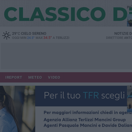
PI
29
°C
CIELO SERENO
NOTIZIE 
34.5°
OGGI MIN
24.5°
MAX
A
TERLIZZI
DIRETTORE
ANTO
IREPORT
METEO
VIDEO