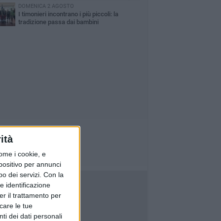
DOMENICA 2 AGOSTO
I timonieri incontrano i più piccoli: la
tradizione passa dai bambini
ità
ome i cookie, e
spositivo per annunci
o dei servizi.
Con la
e identificazione
er il trattamento per
icare le tue
ti dei dati personali