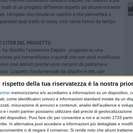
itto, mentre l'assessore Gaetano Depalo, ha ribadito a più
 tratti di un progetto differente rispetto ad alcune richieste
ati. Un'opera che chiude un cerchio e che permetterà a
frequentare quel tratto di costa, così come fanno da tempo
E L'ITER DEL PROGETTO
- ha ribadito l'assessore Depalo -
poggiate su una
'area già cementificata e quindi che non sarà modificata.
ono così definiti poiché sono riempiti da pietrame e
si. L'aspetto fondamentale da ribadire è che, con
 sono state posizionate, possono essere rimosse».
Stabile,
l rispetto della tua riservatezza è la nostra prior
artner
memorizziamo e/o accediamo a informazioni su un dispositivo, c
ali, come identificatori univoci e informazioni standard inviate da un di
 è stato individuato in Località Trincea dopo un incontro
zzati, misurazione di annunci e contenuti, analisi dell'audience e svilupp
n Felice, proprio da Luca Mazzone, tra una rappresentanza
i e i nostri partner possiamo utilizzare dati precisi di geolocalizzazione 
strazione guidata da Tommaso Depalma. In quell'incontro
del dispositivo. Puoi fare clic per consentire a noi e ai nostri 1733 partn
a idoneo ad ospitare la rampa, luogo da sempre meta della
critte. In alternativa puoi accedere a informazioni più dettagliate e modif
Terlizzi. Il co-finanziamento regionale arrivò quindi
acconsentire o di negare il consenso.
Si rende noto che alcuni trattamen