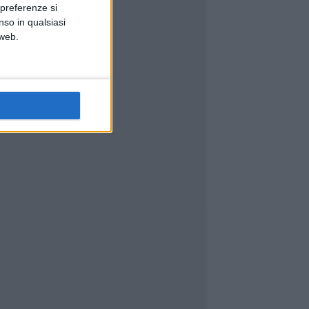
 preferenze si
nso in qualsiasi
 web.