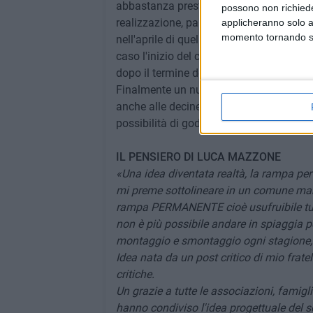
abbastanza presto, nel maggio 2020, ma
possono non richieder
realizzazione, partita di fatto nell'autu
applicheranno solo a
momento tornando su 
nell'aprile di quello stesso anno. L'ammi
caso l'inizio del cantiere ai mesi autunn
dopo il termine della gara e soprattutto 
Finalmente un nuovo inizio ed un servizio
anche alle decine di terlizzesi che freque
possibilità di godersi il mare pugliese.
IL PENSIERO DI LUCA MAZZONE
«Una idea diventata realtà, la rampa pe
mi preme sottolineare in un comune marin
rampa PERMANENTE cioè usufruibile tutti
non è più possibile andare in spiaggia per
montaggio e smontaggio ogni stagione, r
Idea nata da un post critico di mio fra
critiche.
Un grazie a tutte le associazioni, famigl
hanno condiviso l'idea progettuale del s