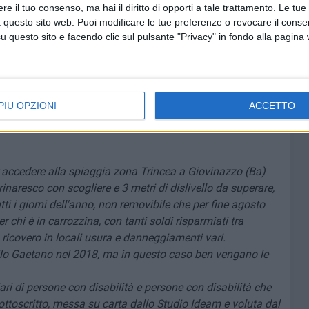
 purtroppo gli anni del Covid hanno ostacolato la sua
e il tuo consenso, ma hai il diritto di opporti a tale trattamento. Le tue
nno del 2022, dopo l'approvazione del progetto arrivata
 questo sito web. Puoi modificare le tue preferenze o revocare il conse
questo sito e facendo clic sul pulsante "Privacy" in fondo alla pagina
nistrazione scelse scientemente di posticipare in quel
ali per permettere la conclusione della stagione estiva
fu atteso il reperimento di materiale eco-compatibile.
 essenziale nel territorio giovinazzese per dare a tutti,
ntano quella zona del litorale, davvero a tutti, la
PIÙ OPZIONI
ACCETTO
r accedere alla spiaggia zona Trincea a Giovinazzo (Ba)
aresco con scogliere e 3 metri di dislivello da superare,
 i giorni dell'anno, non removibile che per fine agosto
 chi è in carrozzina, con tanti soldi risparmiati tra
icovero in locali usura e danneggiamenti vari.
tello Gaetano nel 2018, ma in questo caso ben vengano le
iari di persone con disabilità e persone con disabilità che
ottoscritto, messa su carta dallo Studio Ideam e voluta dal