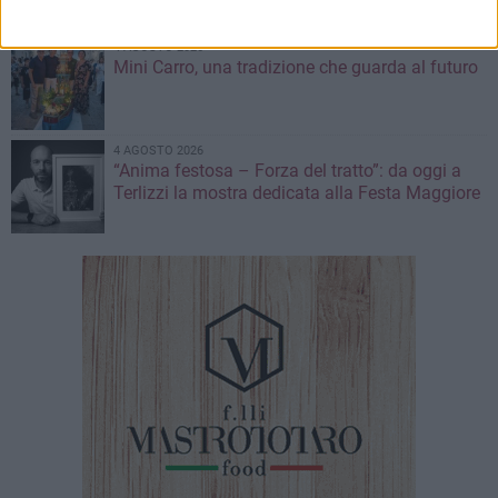
4 AGOSTO 2026
Mini Carro, una tradizione che guarda al futuro
4 AGOSTO 2026
“Anima festosa – Forza del tratto”: da oggi a
Terlizzi la mostra dedicata alla Festa Maggiore