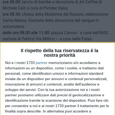
ore 08.00:
lancio di bombe a devozione di Art Coffee di
Michele Calò a cura di Pyrotec Italia;
ore 08.30:
chiesa della Madonna del Rosario, celebrazione
Santa Messa; Giornata della donazione del sangue in
automoteca
dalle ore 08.00 alle 11.00:
piazza Cavour - a cura dell'AVIS,
sezione di Terlizzi Via Millico – a cura della Fidas
Immacolata - Terlizzi
Il rispetto della tua riservatezza è la
ore 09.00:
giro per le vie della città della Bassa Musica "Città
nostra priorità
di Terlizzi Amici della Musica T. Marinelli"
Noi e i nostri 1733
partner
memorizziamo e/o accediamo a
ore 10.00:
chiesa della Madonna del Rosario, recita del
informazioni su un dispositivo, come i cookie, e trattiamo dati
Santo Rosario. A seguire, celebrazione della Santa Messa
personali, come identificatori univoci e informazioni standard
ore 17.00:
apertura della fiera su corso Garibaldi e corso
inviate da un dispositivo per annunci e contenuti personalizzati,
Dante
misurazione di annunci e contenuti, analisi dell'audience e
ore 18.00:
nella chiesa della Madonna del Rosario recita del
sviluppo dei servizi.
Con la tua autorizzazione noi e i nostri
Santo Rosario
partner possiamo utilizzare dati precisi di geolocalizzazione e
ore 18.00:
giro per le vie della città del complesso bandistico
identificazione tramite la scansione del dispositivo. Puoi fare clic
per consentire a noi e ai nostri 1733 partner il trattamento per le
"A. Gisonda" diretto dal Maestro Pasquale Gisonda e della
finalità sopra descritte. In alternativa puoi accedere a
Bassa Musica "Città di Terlizzi Amici della Musica T.