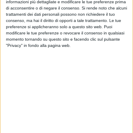
informazioni più dettagliate e modificare le tue preferenze prima
Marinelli"
di acconsentire o di negare il consenso.
Si rende noto che alcuni
ore 18.15:
arrivo in piazza Cavour della Fanfara dei
trattamenti dei dati personali possono non richiedere il tuo
Bersaglieri "M. A. V. M. Ten. Giuseppe Parisi" di Terlizzi;
consenso, ma hai il diritto di opporti a tale trattamento. Le tue
ore 18.30:
nella chiesa della Madonna del Rosario, solenne
preferenze si applicheranno solo a questo sito web. Puoi
celebrazione eucaristica officiata da don Pasquale De
modificare le tue preferenze o revocare il consenso in qualsiasi
momento tornando su questo sito e facendo clic sul pulsante
Palma, assistente spirituale della Confraternita "SS. Rosario"
"Privacy" in fondo alla pagina web.
e animata dalla "Schola Cantorum Santa Maria" diretta da
Paolo La Tegola.
ore 19.00:
esibizione della Fanfara dei Bersaglieri sulla
Cassa Armonica in Piazza Cavour;
ore 19.00:
accensione delle Luminarie della Ditta "Faniuolo
– light emotion" di Faniuolo Francesco & C. Sas di
Putignano (Ba);
ore 20.00:
lancio di bombe a devozione di Costruzioni Srl di
Luigi Vendola; partenza della solenne processione per
accompagnare il simulacro della Madonna del Rosario in
Concattedrale "San Michele Arcangelo", con la
partecipazione del Comitato Feste, della Confraternita SS.
Rosario e dell'associazione femminile del Rosario Perpetuo,