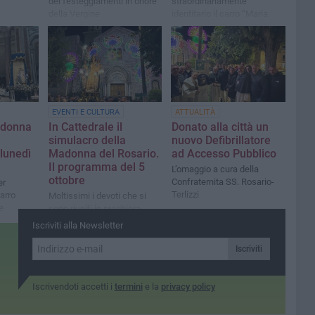
dei festeggiamenti in onore
straordinariamente
della Vergine
identitario il carro “Maria
inter flores paradisi”
EVENTI E CULTURA
ATTUALITÀ
adonna
In Cattedrale il
Donato alla città un
simulacro della
nuovo Defibrillatore
lunedì
Madonna del Rosario.
ad Accesso Pubblico
Il programma del 5
L’omaggio a cura della
ottobre
Confraternita SS. Rosario-
er
Terlizzi
carro
Moltissimi i devoti che si
e
sono riuniti in preghiera
durante il percorso di ieri
Iscriviti alla Newsletter
sera
Iscriviti
Iscrivendoti accetti i
termini
e la
privacy policy