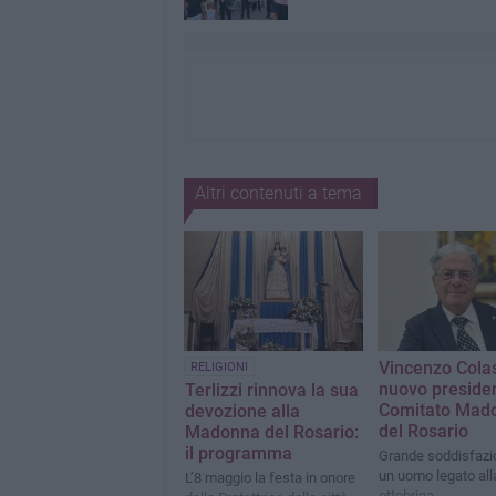
Altri contenuti a tema
Vincenzo Cola
RELIGIONI
nuovo preside
Terlizzi rinnova la sua
Comitato Mad
devozione alla
del Rosario
Madonna del Rosario:
il programma
Grande soddisfazi
un uomo legato all
L’8 maggio la festa in onore
ottobrina