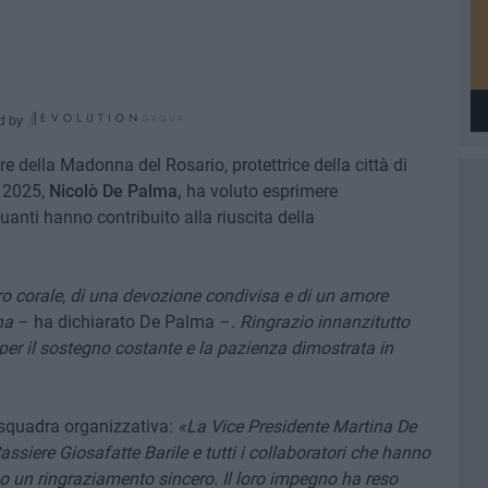
d by
e della Madonna del Rosario, protettrice della città di
a 2025,
Nicolò De Palma,
ha voluto esprimere
anti hanno contribuito alla riuscita della
oro corale, di una devozione condivisa e di un amore
na
– ha dichiarato De Palma –.
Ringrazio innanzitutto
per il sostegno costante e la pazienza dimostrata in
a squadra organizzativa:
«La Vice Presidente Martina De
siere Giosafatte Barile e tutti i collaboratori che hanno
o un ringraziamento sincero. Il loro impegno ha reso