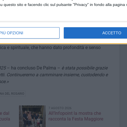
questo sito e facendo clic sul pulsante "Privacy" in fondo alla pagina
dell'ordine e la Croce Rossa per la presenza vigile e
o la festa:
«Luminarie, fuochi, bande, associazioni, artisti
ore e passione.»
PIÙ OPZIONI
ACCETTO
l Santo Rosario e all'Associazione Femminile del Rosario
gica e spirituale, che hanno dato profondità e senso
025
– ha concluso De Palma –
è stata possibile grazie
 tutti. Continueremo a camminare insieme, custodendo e
sce.»
A DEL ROSARIO
7 AGOSTO 2026
e dal
All’Infopoint la mostra che
cuola
racconta la Festa Maggiore