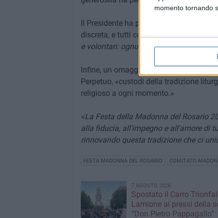
momento tornando su 
Il Presidente ha poi ringraziato le forze 
discreta, e tutti coloro che hanno animat
e volontari: ognuno ha portato luce, col
Infine, un omaggio alla Confraternita de
Perpetuo, «custodi della tradizione litur
religioso a ogni momento.»
«La Festa della Madonna del Rosario 2
alla fiducia, all'impegno e all'amore di
rinnovando questa tradizione che ci uni
FESTA MADONNA DEL ROSARIO
COMITATO MADONN
7 AGOSTO 2026
Spostato il Carro Trionfal
Lamione ai pressi della s
“Don Pietro Pappagallo”