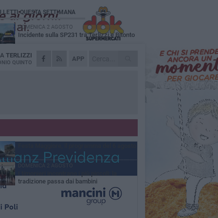
Ù LETTI QUESTA SETTIMANA
DOMENICA 2 AGOSTO
Incidente sulla SP231 tra Terlizzi e Bitonto
DA
TERLIZZI
LUNEDÌ 3 AGOSTO
APP
Gatto senza vita sul marciapiede: macabro
NIO QUINTO
ritrovamento in viale dei Lilium
GIOVEDÌ 6 AGOSTO
A Terlizzi nasce il comitato di Futuro
Nazionale
MARTEDÌ 4 AGOSTO
Mini Carro, una tradizione che guarda al
futuro
GIOVEDÌ 6 AGOSTO
Festa Maggiore, il programma del 6 agosto
DOMENICA 2 AGOSTO
I timonieri incontrano i più piccoli: la
tradizione passa dai bambini