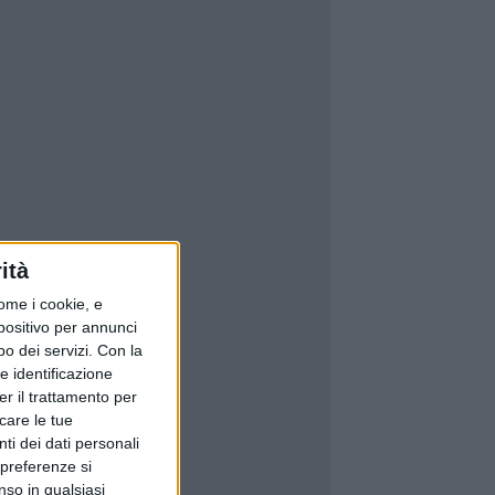
ità
ome i cookie, e
spositivo per annunci
o dei servizi.
Con la
e identificazione
er il trattamento per
icare le tue
ti dei dati personali
 preferenze si
nso in qualsiasi