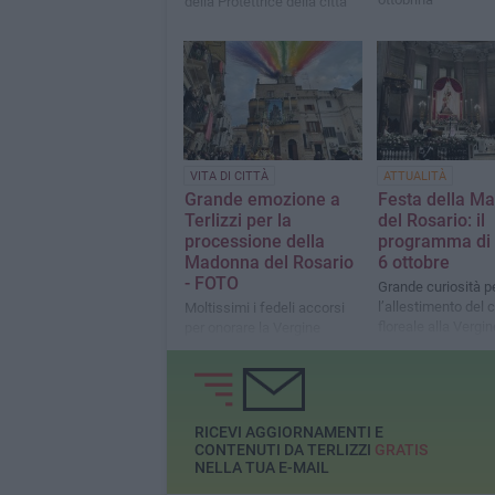
della Protettrice della città
VITA DI CITTÀ
ATTUALITÀ
Grande emozione a
Festa della M
Terlizzi per la
del Rosario: il
processione della
programma di 
Madonna del Rosario
6 ottobre
- FOTO
Grande curiosità p
l’allestimento del 
Moltissimi i fedeli accorsi
floreale alla Vergin
per onorare la Vergine
dedicato
RICEVI AGGIORNAMENTI E
CONTENUTI DA TERLIZZI
GRATIS
NELLA TUA E-MAIL