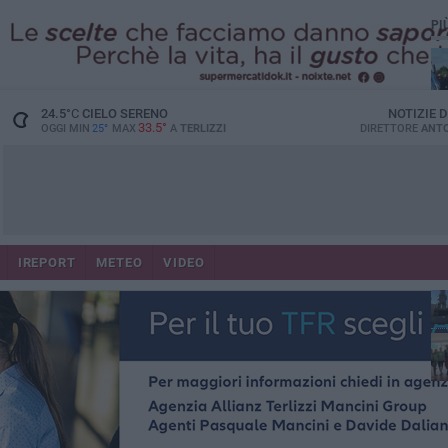
PI
24.5
°C
CIELO SERENO
NOTIZIE 
33.5°
OGGI MIN
25°
MAX
A
TERLIZZI
DIRETTORE
ANTO
IREPORT
METEO
VIDEO