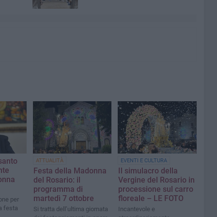
santo
ATTUALITÀ
EVENTI E CULTURA
nte
Festa della Madonna
Il simulacro della
onna
del Rosario: il
Vergine del Rosario in
programma di
processione sul carro
martedì 7 ottobre
floreale – LE FOTO
one per
a festa
Si tratta dell’ultima giornata
Incantevole e