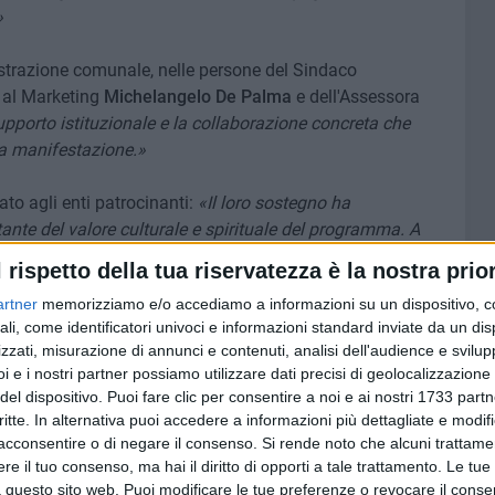
»
istrazione comunale, nelle persone del Sindaco
e al Marketing
Michelangelo De Palma
e dell'Assessora
supporto istituzionale e la collaborazione concreta che
la manifestazione.»
to agli enti patrocinanti:
«Il loro sostegno ha
nte del valore culturale e spirituale del programma. A
l rispetto della tua riservatezza è la nostra prior
artner
memorizziamo e/o accediamo a informazioni su un dispositivo, c
o fondamentale della cittadinanza:
«Terlizzi è un paese
ali, come identificatori univoci e informazioni standard inviate da un di
olta. La devozione verso la Vergine Maria è viva,
zzati, misurazione di annunci e contenuti, analisi dell'audience e svilupp
eghiera, ogni partecipazione ha reso questa festa
i e i nostri partner possiamo utilizzare dati precisi di geolocalizzazione 
tenenza.»
del dispositivo. Puoi fare clic per consentire a noi e ai nostri 1733 partn
critte. In alternativa puoi accedere a informazioni più dettagliate e modif
o agli sponsor, cittadini e non, «che hanno creduto nel
acconsentire o di negare il consenso.
Si rende noto che alcuni trattamen
tribuito concretamente alla sua realizzazione. La loro
e il tuo consenso, ma hai il diritto di opporti a tale trattamento. Le tue
 questo sito web. Puoi modificare le tue preferenze o revocare il conse
ogramma ricco, sicuro e coinvolgente.»