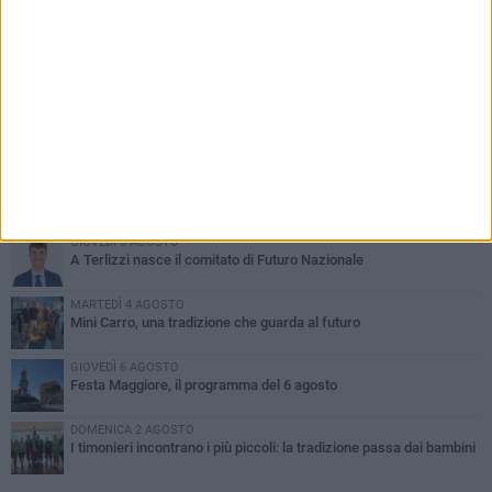
PIÙ LETTI QUESTA SETTIMANA
DOMENICA 2 AGOSTO
Incidente sulla SP231 tra Terlizzi e Bitonto
LUNEDÌ 3 AGOSTO
Gatto senza vita sul marciapiede: macabro ritrovamento in viale
dei Lilium
GIOVEDÌ 6 AGOSTO
A Terlizzi nasce il comitato di Futuro Nazionale
MARTEDÌ 4 AGOSTO
Mini Carro, una tradizione che guarda al futuro
GIOVEDÌ 6 AGOSTO
Festa Maggiore, il programma del 6 agosto
DOMENICA 2 AGOSTO
I timonieri incontrano i più piccoli: la tradizione passa dai bambini