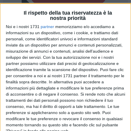
Il rispetto della tua riservatezza è la
nostra priorità
A cura di
PAOLO ALBERTO MALERBA
Noi e i nostri 1731
partner
memorizziamo e/o accediamo a
informazioni su un dispositivo, come i cookie, e trattiamo dati
personali, come identificatori univoci e informazioni standard
inviate da un dispositivo per annunci e contenuti personalizzati,
Con l'arrivo delle alte temperature e delle giornate più difficili
misurazione di annunci e contenuti, analisi dell'audience e
da affrontare soprattutto per le persone più fragili, il
PIS –
sviluppo dei servizi.
Con la tua autorizzazione noi e i nostri
Pronto Intervento Sociale
attiva un servizio speciale
partner possiamo utilizzare dati precisi di geolocalizzazione e
identificazione tramite la scansione del dispositivo. Puoi fare clic
dedicato al contrasto dei disagi legati alla stagione estiva e
per consentire a noi e ai nostri 1731 partner il trattamento per le
alle situazioni di emergenza sociale.
finalità sopra descritte. In alternativa puoi accedere a
informazioni più dettagliate e modificare le tue preferenze prima
Il servizio, promosso in collaborazione con la
Cooperativa
di acconsentire o di negare il consenso.
Si rende noto che alcuni
Sociale Arancio
e rivolto ai cittadini dei Comuni coinvolti, tra
trattamenti dei dati personali possono non richiedere il tuo
cui Terlizzi, mette a disposizione un supporto attivo 24 ore
consenso, ma hai il diritto di opporti a tale trattamento. Le tue
su 24, attraverso un numero verde dedicato:
800 755 500.
preferenze si applicheranno solo a questo sito web. Puoi
modificare le tue preferenze o revocare il consenso in qualsiasi
Un presidio pensato per offrire ascolto, orientamento e
momento tornando su questo sito e facendo clic sul pulsante
intervento concreto a chiunque si trovi in una condizione di
"Privacy" in fondo alla pagina web.