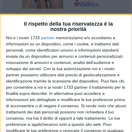
A cura di
Il rispetto della tua riservatezza è la
PAOLO ALBERTO MALERBA
nostra priorità
Noi e i nostri 1733
partner
memorizziamo e/o accediamo a
informazioni su un dispositivo, come i cookie, e trattiamo dati
personali, come identificatori univoci e informazioni standard
È accaduto con E'LEvante, il progetto artistico ideato da
inviate da un dispositivo per annunci e contenuti personalizzati,
Paolo De Santoli,
e il
Fiorone Manghtàur
, il frutto simbolo
misurazione di annunci e contenuti, analisi dell'audience e
della tradizione agricola terlizzese. Un incontro che
sviluppo dei servizi.
Con la tua autorizzazione noi e i nostri
rappresenta il primo passo di un percorso condiviso, un
partner possiamo utilizzare dati precisi di geolocalizzazione e
"matrimonio" tra arte e natura destinato a crescere negli
identificazione tramite la scansione del dispositivo. Puoi fare clic
anni.
per consentire a noi e ai nostri 1733 partner il trattamento per le
finalità sopra descritte. In alternativa puoi accedere a
L'installazione artistica presentata nell'ambito dell'8ª Sagra
informazioni più dettagliate e modificare le tue preferenze prima
del Fiorone Domenico Tauro non, è soltanto un'esposizione
di acconsentire o di negare il consenso.
Si rende noto che alcuni
di opere in ceramica è la nascita di un nuovo linguaggio
trattamenti dei dati personali possono non richiedere il tuo
capace di mettere in relazione creatività, paesaggio,
consenso, ma hai il diritto di opporti a tale trattamento. Le tue
memoria e biodiversità.
preferenze si applicheranno solo a questo sito web. Puoi
modificare le tue preferenze o revocare il consenso in qualsiasi