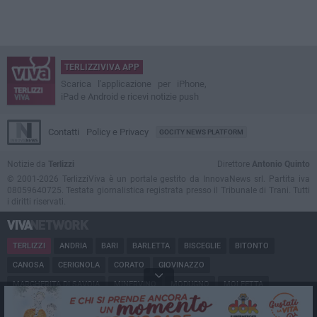
TERLIZZIVIVA APP
Scarica l'applicazione per iPhone,
iPad e Android e ricevi notizie push
Contatti
Policy e Privacy
GOCITY NEWS PLATFORM
Notizie da
Terlizzi
Direttore
Antonio Quinto
© 2001-2026 TerlizziViva è un portale gestito da InnovaNews srl. Partita iva
08059640725. Testata giornalistica registrata presso il Tribunale di Trani. Tutti
i diritti riservati.
TERLIZZI
ANDRIA
BARI
BARLETTA
BISCEGLIE
BITONTO
CANOSA
CERIGNOLA
CORATO
GIOVINAZZO
MARGHERITA DI SAVOIA
MINERVINO
MODUGNO
MOLFETTA
PUGLIA
RUVO
SAN FERDINANDO
SPINAZZOLA
TRANI