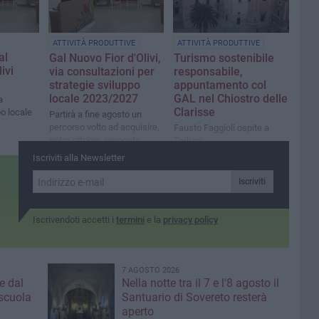
e privati
ATTIVITÀ PRODUTTIVE
ATTIVITÀ PRODUTTIVE
al
Gal Nuovo Fior d'Olivi,
Turismo sostenibile
ivi
via consultazioni per
responsabile,
strategie sviluppo
appuntamento col
locale 2023/2027
GAL nel Chiostro delle
a
Clarisse
po locale
Partirà a fine agosto un
percorso volto ad acquisire,
Fausto Faggioli ospite a
entro ottobre, proposte
Terlizzi
concrete e condivise
Iscriviti alla Newsletter
Iscriviti
Iscrivendoti accetti i
termini
e la
privacy policy
7 AGOSTO 2026
e dal
Nella notte tra il 7 e l'8 agosto il
 scuola
Santuario di Sovereto resterà
aperto