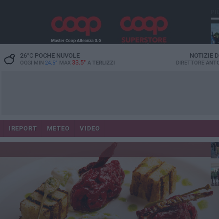
PI
26
°C
POCHE NUVOLE
NOTIZIE 
33.5°
OGGI MIN
24.5°
MAX
A
TERLIZZI
DIRETTORE
ANTO
IREPORT
METEO
VIDEO