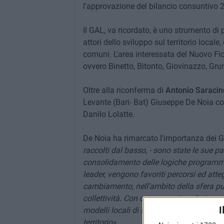
l'approvazione del bilancio consuntivo 2
Il GAL, va ricordato, è uno strumento di 
attori dello sviluppo sul territorio locale
comuni. L'area interessata del Nuovo Fior 
ovvero Binetto, Bitonto, Giovinazzo, Gr
Oltre alla riconferma di
Antonio Saracin
Levante (Bari- Bat) Giuseppe De Noia co
Danilo Lolatte.
De Noia ha rimarcato l'importanza dei G
raccolti dal basso, - sono state le sue pa
consolidamento delle logiche programmat
leader, vengono favoriti percorsi ed atte
cambiamento, nell'ambito della sfera pub
collettività. Con conseguente valorizzazi
I
modelli locali di sviluppo orientati alla 
territorio».