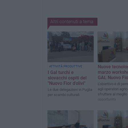
Altri contenuti a tema
Nuove tecnolog
ATTIVITÀ PRODUTTIVE
marzo worksho
I Gal turchi e
GAL Nuovo Fior
slovacchi ospiti del
"Nuovo Fior d'olivi"
L’obiettivo è di per
agli operatori agrico
Le due delegazioni in Puglia
sfruttare al meglio 
per scambi culturali
opportunità