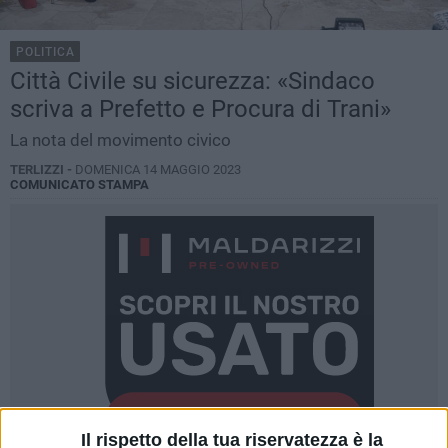
POLITICA
Città Civile su sicurezza: «Sindaco
scriva a Prefetto e Procura di Trani»
La nota del movimento civico
TERLIZZI -
DOMENICA 14 MAGGIO 2023
COMUNICATO STAMPA
Il rispetto della tua riservatezza è la