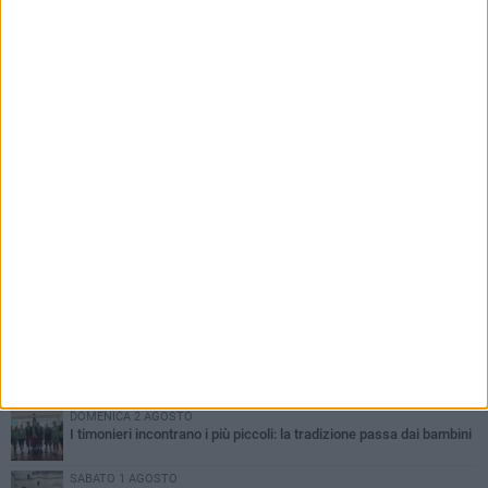
PIÙ LETTI QUESTA SETTIMANA
DOMENICA 2 AGOSTO
Incidente sulla SP231 tra Terlizzi e Bitonto
LUNEDÌ 3 AGOSTO
Gatto senza vita sul marciapiede: macabro ritrovamento in viale
dei Lilium
MARTEDÌ 4 AGOSTO
Mini Carro, una tradizione che guarda al futuro
DOMENICA 2 AGOSTO
I timonieri incontrano i più piccoli: la tradizione passa dai bambini
SABATO 1 AGOSTO