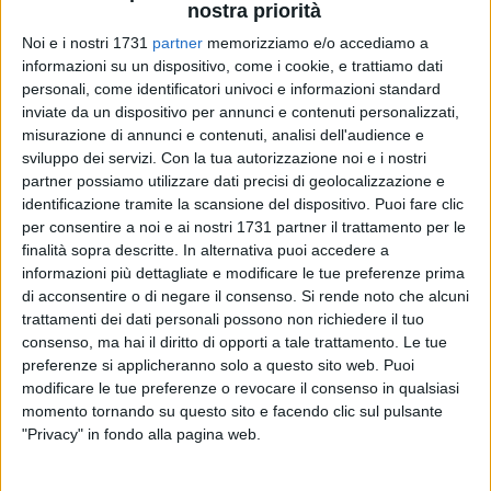
nostra priorità
Noi e i nostri 1731
partner
memorizziamo e/o accediamo a
informazioni su un dispositivo, come i cookie, e trattiamo dati
34
personali, come identificatori univoci e informazioni standard
inviate da un dispositivo per annunci e contenuti personalizzati,
misurazione di annunci e contenuti, analisi dell'audience e
Di seguito la nota di
Città Civile
sulla situazione sicurezza e
sviluppo dei servizi.
Con la tua autorizzazione noi e i nostri
legalità a Terlizzi (in foto un momento di una delle edizioni
partner possiamo utilizzare dati precisi di geolocalizzazione e
del Festival per la Legalità organizzato nella Città dei Fiori
identificazione tramite la scansione del dispositivo. Puoi fare clic
per consentire a noi e ai nostri 1731 partner il trattamento per le
dal movimento civico che appoggia l'attuale maggioranza,
finalità sopra descritte. In alternativa puoi accedere a
ndr).
informazioni più dettagliate e modificare le tue preferenze prima
di acconsentire o di negare il consenso.
Si rende noto che alcuni
«Sono passati trent'anni dall'autobomba del 7 maggio 1993
trattamenti dei dati personali possono non richiedere il tuo
e c'è chi vorrebbe che la nostra città ricaschi nello stesso
consenso, ma hai il diritto di opporti a tale trattamento. Le tue
clima di sospetto e di paura. Ed invece, questi anni non sono
preferenze si applicheranno solo a questo sito web. Puoi
passati invano. La nostra comunità ha anticorpi sufficienti
modificare le tue preferenze o revocare il consenso in qualsiasi
momento tornando su questo sito e facendo clic sul pulsante
per respingere queste nubi. Le forze dell'ordine e la
"Privacy" in fondo alla pagina web.
magistratura, verso cui nutriamo massima fiducia,
conoscono ormai il territorio e lo presidiano. Anche i cittadini