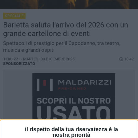
SPECIALE
Barletta saluta l'arrivo del 2026 con un
grande cartellone di eventi
Spettacoli di prestigio per il Capodanno, tra teatro,
musica e grandi ospiti
TERLIZZI -
MARTEDÌ 30 DICEMBRE 2025
10.42
SPONSORIZZATO
Il rispetto della tua riservatezza è la
nostra priorità