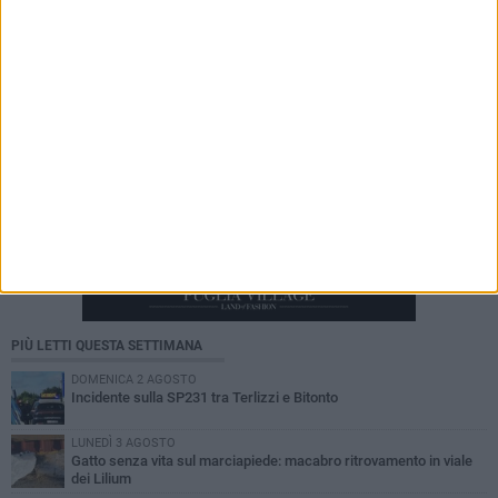
PIÙ LETTI QUESTA SETTIMANA
DOMENICA 2 AGOSTO
Incidente sulla SP231 tra Terlizzi e Bitonto
LUNEDÌ 3 AGOSTO
Gatto senza vita sul marciapiede: macabro ritrovamento in viale
dei Lilium