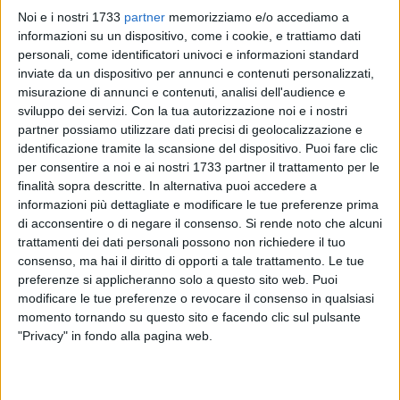
Noi e i nostri 1733
partner
memorizziamo e/o accediamo a
informazioni su un dispositivo, come i cookie, e trattiamo dati
personali, come identificatori univoci e informazioni standard
inviate da un dispositivo per annunci e contenuti personalizzati,
10
misurazione di annunci e contenuti, analisi dell'audience e
Il nuovo anno è alle porte e la Città di Barletta saluta
sviluppo dei servizi.
Con la tua autorizzazione noi e i nostri
degnamente l'arrivo del 2026 con un cartellone di assoluto
partner possiamo utilizzare dati precisi di geolocalizzazione e
identificazione tramite la scansione del dispositivo. Puoi fare clic
prestigio. L'Amministrazione cittadina, con l'organizzazione
per consentire a noi e ai nostri 1733 partner il trattamento per le
generale dell'agenzia
PDL Comunicazione di Pasquale De
finalità sopra descritte. In alternativa puoi accedere a
Leo
, agenzia leader nell'organizzazione di concerti ed eventi
informazioni più dettagliate e modificare le tue preferenze prima
di prestigio, presenta un programma accattivante di
di acconsentire o di negare il consenso.
Si rende noto che alcuni
manifestazioni gratuite che rientra nei
"Capodanni di Puglia"
,
trattamenti dei dati personali possono non richiedere il tuo
con Barletta nel meritato ruolo di protagonista.
consenso, ma hai il diritto di opporti a tale trattamento. Le tue
preferenze si applicheranno solo a questo sito web. Puoi
modificare le tue preferenze o revocare il consenso in qualsiasi
L'evento spicca per qualità e prestigio. L'iniziativa è
momento tornando su questo sito e facendo clic sul pulsante
cofinanziata da
Coesione Italia 21–27 Puglia
,
Unione
"Privacy" in fondo alla pagina web.
Europea
,
Repubblica Italiana
,
Regione Puglia
e
Pugliapromozione
, Linea di Intervento 03.02
Turismo e
ospitalità – Riposizionamento competitivo e promozione