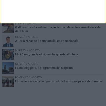
PIÙ LETTI QUESTA SETTIMANA
DOMENICA 2 AGOSTO
Incidente sulla SP231 tra Terlizzi e Bitonto
LUNEDÌ 3 AGOSTO
Gatto senza vita sul marciapiede: macabro ritrovamento in viale
dei Lilium
GIOVEDÌ 6 AGOSTO
A Terlizzi nasce il comitato di Futuro Nazionale
MARTEDÌ 4 AGOSTO
Mini Carro, una tradizione che guarda al futuro
GIOVEDÌ 6 AGOSTO
Festa Maggiore, il programma del 6 agosto
DOMENICA 2 AGOSTO
I timonieri incontrano i più piccoli: la tradizione passa dai bambini