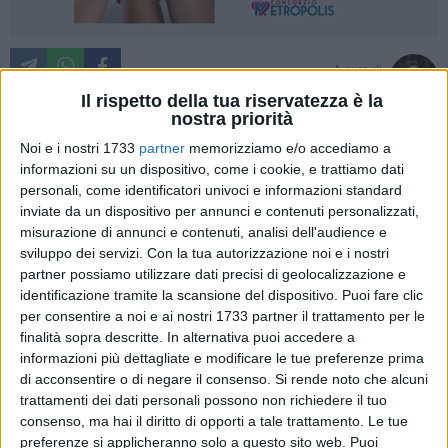
A cura di
PAOLO ALBERTO MALERBA
Il rispetto della tua riservatezza è la
nostra priorità
Noi e i nostri 1733
partner
memorizziamo e/o accediamo a
Importante svolta giudiziaria per il Comune di Terlizzi in
informazioni su un dispositivo, come i cookie, e trattiamo dati
personali, come identificatori univoci e informazioni standard
materia di sicurezza stradale e controlli della velocità. Il
inviate da un dispositivo per annunci e contenuti personalizzati,
T
ribunale Ordinario di Trani,
attraverso due recenti sentenze
misurazione di annunci e contenuti, analisi dell'audience e
emesse dal giudice
Claudio Di Giacinto
, ha accolto gli appelli
sviluppo dei servizi.
Con la tua autorizzazione noi e i nostri
presentati dall'ente comunale, confermando la piena
partner possiamo utilizzare dati precisi di geolocalizzazione e
legittimità dei verbali elevati dalla Polizia Locale lungo la
identificazione tramite la scansione del dispositivo. Puoi fare clic
S.P. 231.
per consentire a noi e ai nostri 1733 partner il trattamento per le
Una decisione che ribalta i precedenti pronunciamenti del
finalità sopra descritte. In alternativa puoi accedere a
informazioni più dettagliate e modificare le tue preferenze prima
Giudice di Pace, che avevano inizialmente annullato le
di acconsentire o di negare il consenso.
Si rende noto che alcuni
sanzioni, e che certifica la correttezza dell'operato
trattamenti dei dati personali possono non richiedere il tuo
dell'Amministrazione comunale e del Corpo di Polizia Locale,
consenso, ma hai il diritto di opporti a tale trattamento. Le tue
guidato dal comandante E
vangelista Marzano.
preferenze si applicheranno solo a questo sito web. Puoi